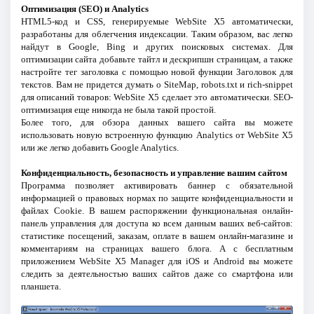
Оптимизация (SEO) и Analytics
HTML5-код и CSS, генерируемые WebSite X5 автоматически,
разработаны для облегчения индексации. Таким образом, вас легко
найдут в Google, Bing и других поисковых системах. Для
оптимизации сайта добавьте тайтл и дескрипшн страницам, а также
настройте тег заголовка с помощью новой функции Заголовок для
текстов. Вам не придется думать о SiteMap, robots.txt и rich-snippet
для описаний товаров: WebSite X5 сделает это автоматически. SEO-
оптимизация еще никогда не была такой простой.
Более того, для обзора данных вашего сайта вы можете
использовать новую встроенную функцию Analytics от WebSite X5
или же легко добавить Google Analytics.
Конфиденциальность, безопасность и управление вашим сайтом
Программа позволяет активировать баннер с обязательной
информацией о правовых нормах по защите конфиденциальности и
файлах Cookie. В вашем распоряжении функциональная онлайн-
панель управления для доступа ко всем данным ваших веб-сайтов:
статистике посещений, заказам, оплате в вашем онлайн-магазине и
комментариям на страницах вашего блога. А с бесплатным
приложением WebSite X5 Manager для iOS и Android вы можете
следить за деятельностью ваших сайтов даже со смартфона или
планшета.