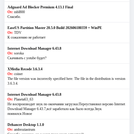
Adguard Ad Blocker Premium 4.13.1 Final
От:
mbl800
Спасибо.
EaseUS Partition Master 20.5.0 Build 202606180359 + WinPE
От:
TDV
К сожалению не работает
Internet Download Manager 6.43.8
От:
soroka
Скачивать с yotube будет?
XMedia Recode 3.6.3.4
От:
coiner
The file version was incorrectly specified here. The file in the distribution is version
3.6.3.4.
Internet Download Manager 6.43.8
От:
Planeta63_63
Не воспроизводит звук по окончании загрузки.Переустановил версию Internet
Download Manager 6.43.7,всё заработало как было всегда.Звук
появился.Новое
Dehancer Desktop 1.1.0
От:
ambroziastrum