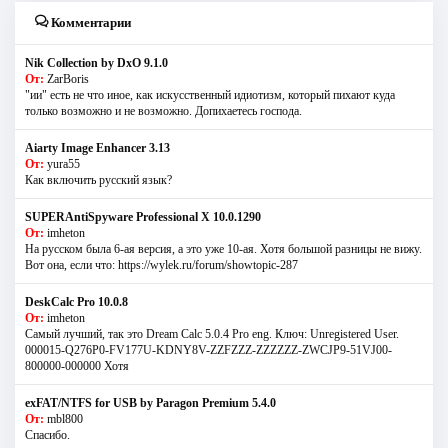
Комментарии
Nik Collection by DxO 9.1.0
От:
ZarBoris
"ии" есть не что иное, как искусственный идиотизм, который пихают куда
только возможно и не возможно. Допихаетесь господа.
Aiarty Image Enhancer 3.13
От:
yura55
Как включить русский язык?
SUPERAntiSpyware Professional X 10.0.1290
От:
imheton
На русском была 6-ая версия, а это уже 10-ая. Хотя большой разницы не вижу.
Вот она, если что: https://wylek.ru/forum/showtopic-287
DeskCalc Pro 10.0.8
От:
imheton
Самый лучший, так это Dream Calc 5.0.4 Pro eng. Ключ: Unregistered User.
000015-Q276P0-FV177U-KDNY8V-ZZFZZZ-ZZZZZZ-ZWCJP9-51VJ00-
800000-000000 Хотя
exFAT/NTFS for USB by Paragon Premium 5.4.0
От:
mbl800
Спасибо.