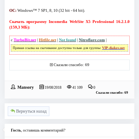
ОС:
Windows™ 7 SP1, 8, 10 (32 bit - 64 bit).
Скачать программу Incomedia WebSite X5 Professional 16.2.1.0
(159,3 МБ):
с
TurboBit.net
|
Hitfile.net
|
Not found
|
Nitroflare.com
|
Прямая ссылка на скачивание доступна только для группы:
VIP-diakov.net
Сказали спасибо: 69
Mansory
19/08/2018
41 109
0
Сказали спасибо: 69
Вернуться назад
Гость
, оставишь комментарий?