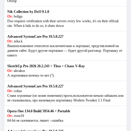
Обзор
Nik Collection by DxO 9.1.0
От:
boliga
Dxo requires verification with their servers every few weeks, it's on their official
site. When it fails to do so, it shuts down
Advanced SystemCare Pro 19.5.0.227
От:
zeka.k
Вышеизложенное относится исключительно к порташке, представленной на
данном сайте. Будут другие порташки — будет другой разговор. Порташку от
какого
SketchUp Pro 2026 26.2.243 + Thea + Chaos V-Ray
От:
alivakos
А портативки почему-то нет (?).
Advanced SystemCare Pro 19.5.0.227
От:
coliza
Ставя огромные (по моим понятиям) проги,пользователи начали забывать или
не сталкивались, про маленькую портативку Modern Tweaker 2.1 Final
Opera One 134.0 Build 5954.46 + Portable
От:
oven19
64-bit не скачивается, пишет --ошибка