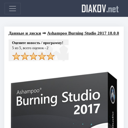
DIAKOV
.net
Данные и диски
⇒
Ashampoo Burning Studio 2017 18.0.0
Оцените новость / программу!
5
из 5, всего оценок -
2