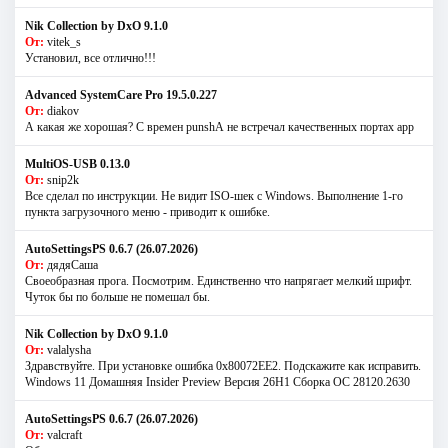
Nik Collection by DxO 9.1.0
От:
vitek_s
Установил, все отлично!!!
Advanced SystemCare Pro 19.5.0.227
От:
diakov
А какая же хорошая? С времен punshА не встречал качественных портах app
MultiOS-USB 0.13.0
От:
snip2k
Все сделал по инструкции. Не видит ISO-шек с Windows. Выполнение 1-го
пункта загрузочного меню - приводит к ошибке.
AutoSettingsPS 0.6.7 (26.07.2026)
От:
дядяСаша
Своеобразная прога. Посмотрим. Единственно что напрягает мелкий шрифт.
Чуток бы по больше не помешал бы.
Nik Collection by DxO 9.1.0
От:
valalysha
Здравствуйте. При установке ошибка 0х80072EE2. Подскажите как исправить.
Windows 11 Домашняя Insider Preview Версия 26H1 Сборка ОС 28120.2630
AutoSettingsPS 0.6.7 (26.07.2026)
От:
valcraft