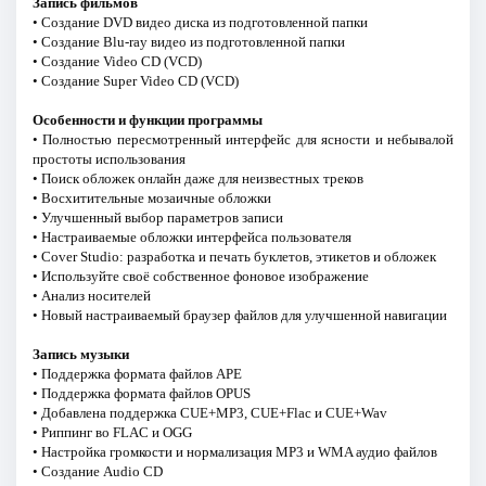
Запись фильмов
• Создание DVD видео диска из подготовленной папки
• Создание Blu-ray видео из подготовленной папки
• Создание Video CD (VCD)
• Создание Super Video CD (VCD)
Особенности и функции программы
• Полностью пересмотренный интерфейс для ясности и небывалой
простоты использования
• Поиск обложек онлайн даже для неизвестных треков
• Восхитительные мозаичные обложки
• Улучшенный выбор параметров записи
• Настраиваемые обложки интерфейса пользователя
• Cover Studio: разработка и печать буклетов, этикетов и обложек
• Используйте своё собственное фоновое изображение
• Анализ носителей
• Новый настраиваемый браузер файлов для улучшенной навигации
Запись музыки
• Поддержка формата файлов APE
• Поддержка формата файлов OPUS
• Добавлена поддержка CUE+MP3, CUE+Flac и CUE+Wav
• Риппинг во FLAC и OGG
• Настройка громкости и нормализация MP3 и WMA аудио файлов
• Создание Audio CD