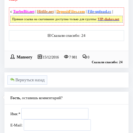
с
TurboBit.net
|
Hitfile.net
|
DepositFiles.com
|
File-upload.cc
|
Прямая ссылка на скачивание доступна только для группы:
VIP-diakov.net
Сказали спасибо: 24
Mansory
15/12/2016
7 981
0
Сказали спасибо: 24
Вернуться назад
Гость
, оставишь комментарий?
Имя:
*
E-Mail: