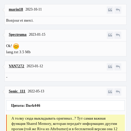
marin18
2023-10-11
Bonjour et merci.
Spectruma
2023-01-15
Ok!
lang.txt 3.5 Mb
VAN7272
2023-01-12
-
Sonic_111
2022-05-13
Цитата: Dark446
А толку сюда выкладывать оригинал...? Тут самая важная
функция Shared Memory, которая передаёт информацию другим
прогам (той же Riva из Afteburner) и в бесплатной версии она 12