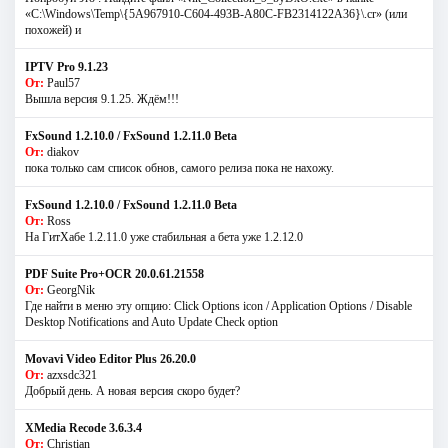
«C:\Windows\Temp\{5A967910-C604-493B-A80C-FB2314122A36}\.cr» (или
похожей) и
IPTV Pro 9.1.23
От:
Paul57
Вышла версия 9.1.25. Ждём!!!
FxSound 1.2.10.0 / FxSound 1.2.11.0 Beta
От:
diakov
пока только сам список обнов, самого релиза пока не нахожу.
FxSound 1.2.10.0 / FxSound 1.2.11.0 Beta
От:
Ross
На ГитХабе 1.2.11.0 уже стабильная а бета уже 1.2.12.0
PDF Suite Pro+OCR 20.0.61.21558
От:
GeorgNik
Где найти в меню эту опцию: Click Options icon / Application Options / Disable
Desktop Notifications and Auto Update Check option
Movavi Video Editor Plus 26.20.0
От:
azxsdc321
Добрый день. А новая версия скоро будет?
XMedia Recode 3.6.3.4
От:
Christian