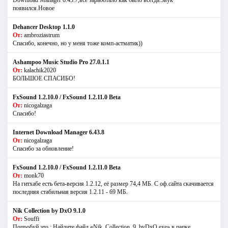
Download Manager 6.43.7,всё заработало как было всегда.Звук
появился.Новое
Dehancer Desktop 1.1.0
От:
ambroziastrum
Спасибо, конечно, но у меня тоже комп-астматик))
Ashampoo Music Studio Pro 27.0.1.1
От:
kalachik2020
БОЛЬШОЕ СПАСИБО!
FxSound 1.2.10.0 / FxSound 1.2.11.0 Beta
От:
nicogalzaga
Спасибо!
Internet Download Manager 6.43.8
От:
nicogalzaga
Спасибо за обновление!
FxSound 1.2.10.0 / FxSound 1.2.11.0 Beta
От:
monk70
На гитхабе есть бета-версия 1.2.12, её размер 74,4 МБ. С оф.сайта скачивается
последняя стабильная версия 1.2.11 - 69 МБ.
Nik Collection by DxO 9.1.0
От:
Souffi
Попробуй это : Найдите файл «Nik_Collection_9_byDxO.exe» в папке