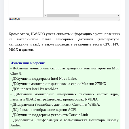
Кроме этого, HWiNFO умеет снимать информацию с установленных
на материнской плате сенсорных датчиков (температура,
напряжение и т.п.), а также проводить эталонные тесты CPU, FPU,
MMX и дисков.
Изменения в версии:
- Добавлен мониторинг скорости вращения вентиляторов на MSI
Claw 8.
- ДУлучшена поддержка Intel Nova Lake.
- ДУлучшен мониторинг датчиков на серии Maxsun 275HX.
- ДОбновлен Intel PresentMon.
- ДДобавлен мониторинг измеренных тактовых частот ядра,
памяти и XBAR на графических процессорах NVIDIA.
- ДИсправлена ??ошибка с датчиками Custom и WHEA.
- ДДобавлено отображение версии ACPI.
- ДУлучшена поддержка устройств Corsair Link.
- ДДобавлена ??информация о возможностях монитора Display
Audio.