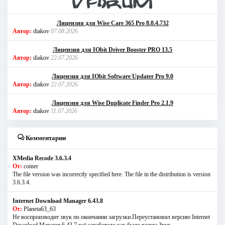
Лицензия для Wise Care 365 Pro 8.0.4.732
Автор:
diakov
07.08.2026
Лицензия для IObit Driver Booster PRO 13.5
Автор:
diakov
22.07.2026
Лицензия для IObit Software Updater Pro 9.0
Автор:
diakov
22.07.2026
Лицензия для Wise Duplicate Finder Pro 2.1.9
Автор:
diakov
11.07.2026
Комментарии
XMedia Recode 3.6.3.4
От:
coiner
The file version was incorrectly specified here. The file in the distribution is version
3.6.3.4.
Internet Download Manager 6.43.8
От:
Planeta63_63
Не воспроизводит звук по окончании загрузки.Переустановил версию Internet