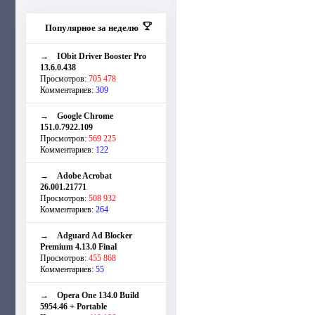
Популярное за неделю
→
IObit Driver Booster Pro
13.6.0.438
Просмотров:
705 478
Комментариев:
309
→
Google Chrome
151.0.7922.109
Просмотров:
569 225
Комментариев:
122
→
Adobe Acrobat
26.001.21771
Просмотров:
508 932
Комментариев:
264
→
Adguard Ad Blocker
Premium 4.13.0 Final
Просмотров:
455 868
Комментариев:
55
→
Opera One 134.0 Build
5954.46 + Portable