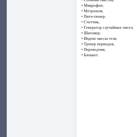
• Микрофон;
• Метроном;
• Питч-тюнер;
• Счетчик;
• Генератор случайных чисел;
• Шагомер;
• Индекс массы тела;
• Трекер периодов;
• Переводчик;
• Блокнот.