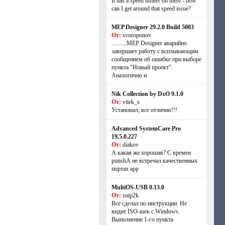
It has a speed limiter on there - how
can I get around that speed issue?
MEP Designer 29.2.0 Build 5003
От:
svoroponov
..........MEP Designer аварийно
завершает работу с всплывающим
сообщением об ошибке при выборе
пункта "Новый проект".
Аналогично и
Nik Collection by DxO 9.1.0
От:
vitek_s
Установил, все отлично!!!
Advanced SystemCare Pro
19.5.0.227
От:
diakov
А какая же хорошая? С времен
punshА не встречал качественных
портах app
MultiOS-USB 0.13.0
От:
snip2k
Все сделал по инструкции. Не
видит ISO-шек с Windows.
Выполнение 1-го пункта