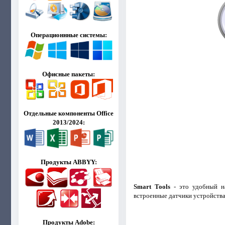
Операционнные системы:
Офисные пакеты:
Отдельные компоненты Office
2013/2024:
Продукты ABBYY:
Smart Tools
- это удобный на
встроенные датчики устройства
Продукты Adobe: