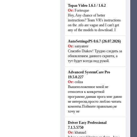
Topaz Video 1.6.1 / 1.6.2
От:
Fortesque
Hey, Any chance of better
instructions? Team VR's instructions
on the .nfo are vague and I can't get
any of the models to download. I
AutoSettingsPS 0.6.7 (26.07.2026)
От:
sanyateee
Спасибо Diakov! Трудно следить за
обновлением данного скрипта, а
тут будет всегда под рукой.
Advanced SystemCare Pro
19.5.0.227
От:
coliza
Вышеизложенное мной не
относится к конкретной
программе,данная прога мне давно
не интересна,просто люблю читать
коменты.Поймите правильно,не
хочу не
Driver Easy Professional
7.1.5.5750
От:
khanaa1