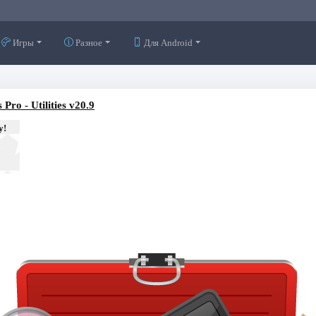
Игры
Разное
Для Android
Pro - Utilities v20.9
у!