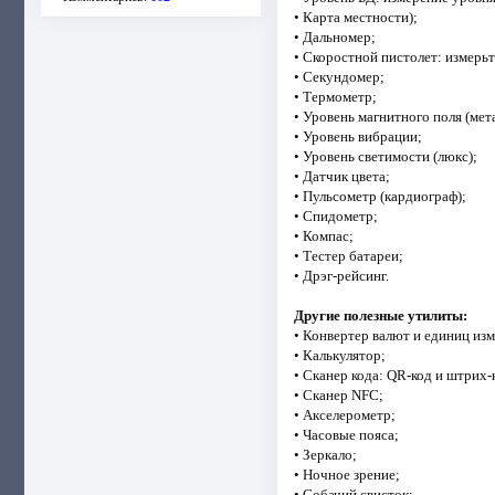
• Карта местности);
• Дальномер;
• Скоростной пистолет: измерь
• Секундомер;
• Термометр;
• Уровень магнитного поля (мет
• Уровень вибрации;
• Уровень светимости (люкс);
• Датчик цвета;
• Пульсометр (кардиограф);
• Спидометр;
• Компас;
• Тестер батареи;
• Дрэг-рейсинг.
Другие полезные утилиты:
• Конвертер валют и единиц из
• Калькулятор;
• Сканер кода: QR-код и штрих-
• Сканер NFC;
• Акселерометр;
• Часовые пояса;
• Зеркало;
• Ночное зрение;
• Собачий свисток;