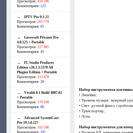
Просмотров:
410 196
Комментариев:
125
→
IPTV Pro 9.1.23
Просмотров:
265 779
Комментариев:
65
→
Goversoft Privazer Pro
4.0.125 + Portable
Просмотров:
227 981
Комментариев:
45
→
FL Studio Producer
Edition v26.1.3.5570 All
Plugins Edition + Portable
Просмотров:
213 678
Комментариев:
28
Набор инструментов плотника
→
Vivaldi 8.1 Build 4087.62
• Линейка;
+ Portable
• Уровень пузыря: лазерный ур
Просмотров:
170 189
• Свет: ручной факел, стробоск
Комментариев:
88
• Транспортир;
• Лупа.
→
Advanced SystemCare
Pro 19.5.0.227
Набор инструментов для изме
Просмотров:
161 196
Комментариев:
102
• Уровень БД: измерение уровня