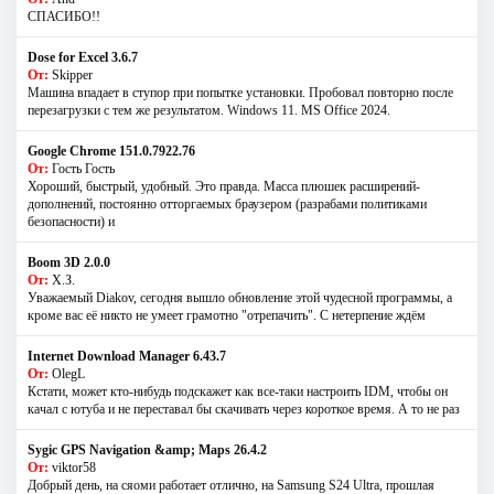
СПАСИБО!!
Dose for Excel 3.6.7
От:
Skipper
Машина впадает в ступор при попытке установки. Пробовал повторно после
перезагрузки с тем же результатом. Windows 11. MS Offiсe 2024.
Google Chrome 151.0.7922.76
От:
Гость Гость
Хороший, быстрый, удобный. Это правда. Масса плюшек расширений-
дополнений, постоянно отторгаемых браузером (разрабами политиками
безопасности) и
Boom 3D 2.0.0
От:
Х.З.
Уважаемый Diakov, сегодня вышло обновление этой чудесной программы, а
кроме вас её никто не умеет грамотно "отрепачить". С нетерпение ждём
Internet Download Manager 6.43.7
От:
OlegL
Кстати, может кто-нибудь подскажет как все-таки настроить IDM, чтобы он
качал с ютуба и не переставал бы скачивать через короткое время. А то не раз
Sygic GPS Navigation &amp; Maps 26.4.2
От:
viktor58
Добрый день, на сяоми работает отлично, на Samsung S24 Ultra, прошлая