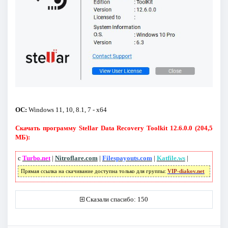
ОС:
Windows 11, 10, 8.1, 7 - x64
Скачать программу Stellar Data Recovery Toolkit 12.6.0.0 (204,5
МБ):
с
Turbo.net
|
Nitroflare.com
|
Filespayouts.com
|
Katfile.ws
|
Прямая ссылка на скачивание доступна только для группы:
VIP-diakov.net
Сказали спасибо: 150