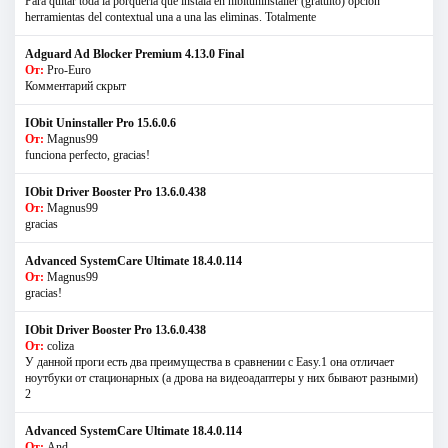
Para quitar toda la porqueria que instala en hibituninstaller (gratuito) opcion
herramientas del contextual una a una las eliminas. Totalmente
Adguard Ad Blocker Premium 4.13.0 Final
От:
Pro-Euro
Комментарий скрыт
IObit Uninstaller Pro 15.6.0.6
От:
Magnus99
funciona perfecto, gracias!
IObit Driver Booster Pro 13.6.0.438
От:
Magnus99
gracias
Advanced SystemCare Ultimate 18.4.0.114
От:
Magnus99
gracias!
IObit Driver Booster Pro 13.6.0.438
От:
coliza
У данной проги есть два преимущества в сравнении с Easy.1 она отличает
ноутбуки от стационарных (а дрова на видеоадаптеры у них бывают разными)
2
Advanced SystemCare Ultimate 18.4.0.114
От:
And