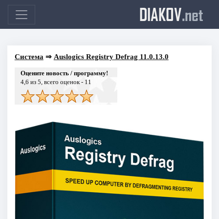
DIAKOV
.net
Система
⇒
Auslogics Registry Defrag 11.0.13.0
Оцените новость / программу!
4,6
из 5, всего оценок -
11