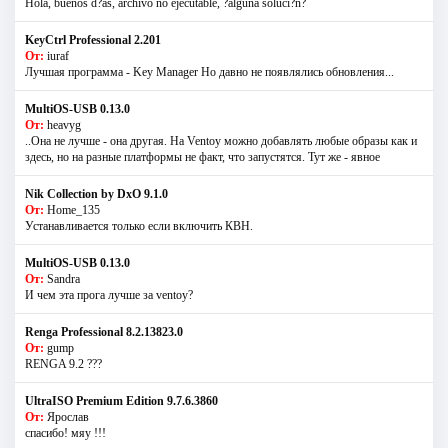
Hola, buenos d?as, archivo no ejecutable, ?alguna soluci?n?
KeyCtrl Professional 2.201
От:
iuraf
Лучшая программа - Key Manager Но давно не появлялись обновления...
MultiOS-USB 0.13.0
От:
heavyg
..Она не лучше - она другая. На Ventoy можно добавлять любые образы как и
здесь, но на разные платформы не факт, что запустятся. Тут же - явное
Nik Collection by DxO 9.1.0
От:
Home_135
Устанавливается только если включить КВН.
MultiOS-USB 0.13.0
От:
Sandra
И чем эта прога лучше за ventoy?
Renga Professional 8.2.13823.0
От:
gump
RENGA 9.2 ???
UltraISO Premium Edition 9.7.6.3860
От:
Ярослав
спасибо! мяу !!!