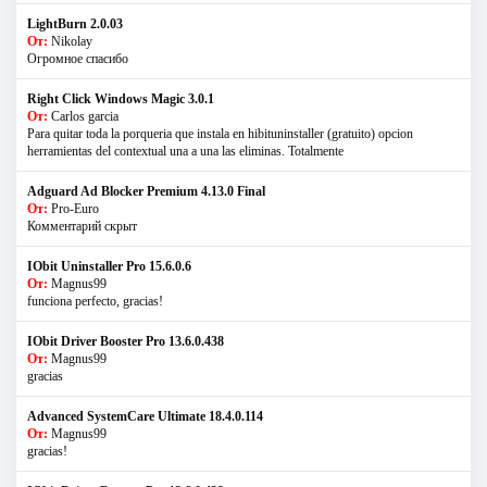
LightBurn 2.0.03
От:
Nikolay
Огромное спасибо
Right Click Windows Magic 3.0.1
От:
Carlos garcia
Para quitar toda la porqueria que instala en hibituninstaller (gratuito) opcion
herramientas del contextual una a una las eliminas. Totalmente
Adguard Ad Blocker Premium 4.13.0 Final
От:
Pro-Euro
Комментарий скрыт
IObit Uninstaller Pro 15.6.0.6
От:
Magnus99
funciona perfecto, gracias!
IObit Driver Booster Pro 13.6.0.438
От:
Magnus99
gracias
Advanced SystemCare Ultimate 18.4.0.114
От:
Magnus99
gracias!