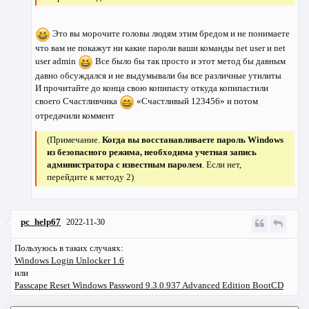
Это вы морочите головы людям этим бредом и не понимаете
что вам не покажут ни какие пароли ваши команды net user и net
user admin
Все было бы так просто и этот метод бы давным
давно обсуждался и не выдумывали бы все различные утилиты
И прочитайте до конца свою копипасту откуда копипастили
своего Счастливчика
«Счастливый 123456» и потом
отредачили коммент
(Примечание.
Когда вы восстанавливаете пароль Windows
из безопасного режима, необходима учетная запись
администратора с известным паролем
. Если нет,
перейдите к методу 2)
pc_help67
2022-11-30
Пользуюсь в таких случаях:
Windows Login Unlocker 1.6
или
Passcape Reset Windows Password 9.3.0.937 Advanced Edition BootCD