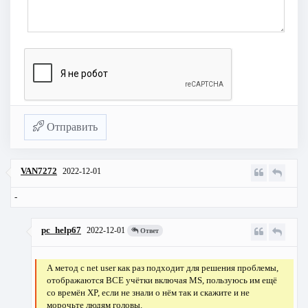
Отправить
VAN7272
2022-12-01
-
pc_help67
2022-12-01
Ответ
А метод с net user как раз подходит для решения проблемы,
отображаются ВСЕ учётки включая MS, пользуюсь им ещё
со времён XP, если не знали о нём так и скажите и не
морочьте людям головы.