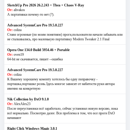
SketchUp Pro 2026 26.2.243 + Thea + Chaos V-Ray
От:
alivakos
А портативки почему-то нет (?).
Advanced SystemCare Pro 19.5.0.227
От:
coliza
Ставя огромные (по моим понятиям) проги,пользователи начали забывать или
не сталкивались, про маленькую портативку Modern Tweaker 2.1 Final
Opera One 134.0 Build 5954.46 + Portable
От:
oven19
64-bit не скачивается, пишет --ошибка
Advanced SystemCare Pro 19.5.0.227
От:
coliza
К Вашему хорошему коменту хотелось бы одну поправочку -
порташка,порташке рознь.Здесь многое зависит от набитости руки автора
именно на конкретную
Nik Collection by DxO 9.1.0
От:
AlexAlex23
После переустановки всё заработало, сейчас установил новую версию, пока
всё нормально. Посмотрю далее. Вся проблема в том, что все проги DxO
начинают
Right Click Windows Magic 3.0.1