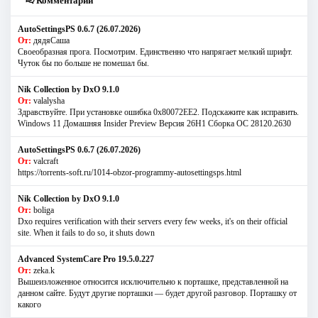
Комментарии
AutoSettingsPS 0.6.7 (26.07.2026)
От:
дядяСаша
Своеобразная прога. Посмотрим. Единственно что напрягает мелкий шрифт.
Чуток бы по больше не помешал бы.
Nik Collection by DxO 9.1.0
От:
valalysha
Здравствуйте. При установке ошибка 0х80072EE2. Подскажите как исправить.
Windows 11 Домашняя Insider Preview Версия 26H1 Сборка ОС 28120.2630
AutoSettingsPS 0.6.7 (26.07.2026)
От:
valcraft
https://torrents-soft.ru/1014-obzor-programmy-autosettingsps.html
Nik Collection by DxO 9.1.0
От:
boliga
Dxo requires verification with their servers every few weeks, it's on their official
site. When it fails to do so, it shuts down
Advanced SystemCare Pro 19.5.0.227
От:
zeka.k
Вышеизложенное относится исключительно к порташке, представленной на
данном сайте. Будут другие порташки — будет другой разговор. Порташку от
какого