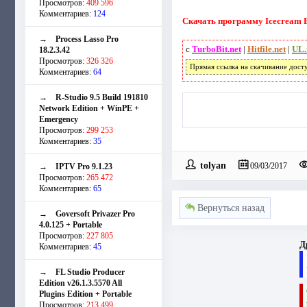
Просмотров:
409 596
Комментариев:
124
Скачать программу Icecream E
→
Process Lasso Pro
с
TurboBit.net
|
Hitfile.net
|
UL.
18.2.3.42
Просмотров:
326 326
Прямая ссылка на скачивание дост
Комментариев:
64
→
R-Studio 9.5 Build 191810
Network Edition + WinPE +
Emergency
Просмотров:
299 253
Комментариев:
35
tolyan
→
IPTV Pro 9.1.23
09/03/2017
Просмотров:
265 472
Комментариев:
65
Вернуться назад
→
Goversoft Privazer Pro
4.0.125 + Portable
Просмотров:
227 805
Д
Комментариев:
45
→
FL Studio Producer
Edition v26.1.3.5570 All
Plugins Edition + Portable
Просмотров:
213 499