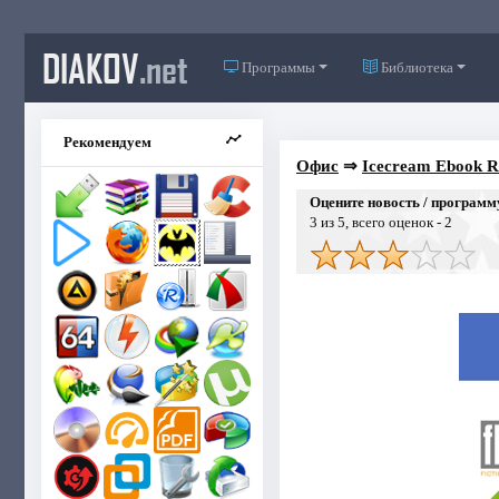
DIAKOV
.net
Программы
Библиотека
Рекомендуем
Офис
⇒
Icecream Ebook R
Оцените новость / программ
3
из 5, всего оценок -
2