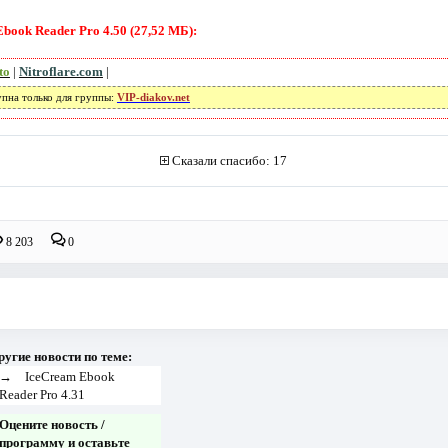
book Reader Pro 4.50 (27,52 МБ):
to
|
Nitroflare.com
|
упна только для группы:
VIP-diakov.net
Сказали спасибо: 17
8 203
0
ругие новости по теме:
→
IceCream Ebook
Reader Pro 4.31
Оцените новость /
программу и оставьте