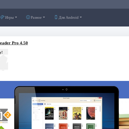
Игры
Разное
Для Android
eader Pro 4.50
у!