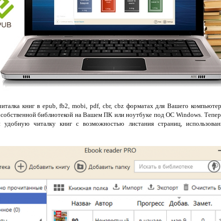
читалка книг в epub, fb2, mobi, pdf, cbr, cbz форматах для Вашего компьюте
ь собственной библиотекой на Вашем ПК или ноутбуке под ОС Windows. Тепер
удобную читалку книг с возможностью листания страниц, использовани