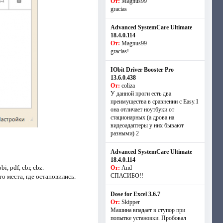
От:
Magnus99
gracias
Advanced SystemCare Ultimate
18.4.0.114
От:
Magnus99
gracias!
IObit Driver Booster Pro
13.6.0.438
От:
coliza
У данной проги есть два
преимущества в сравнении с Easy.1
она отличает ноутбуки от
стационарных (а дрова на
видеоадаптеры у них бывают
разными) 2
Advanced SystemCare Ultimate
18.4.0.114
 pdf, cbr, cbz.
От:
And
СПАСИБО!!
го места, где остановились.
Dose for Excel 3.6.7
От:
Skipper
Машина впадает в ступор при
попытке установки. Пробовал