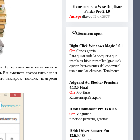
Лицензия для Wise Duplicate
Finder Pro 2.1.9
Автор:
diakov
11.07.2026
Комментарии
Right Click Windows Magic 3.0.1
От:
Carlos garcia
Para quitar toda la porqueria que
instala en hibituninstaller (gratuito)
opcion herramientas del contextual
ра. Программа позволяет читать
una a una las eliminas. Totalmente
ь Вы сможете превратить экран
я закладок, поиска, контроля
Adguard Ad Blocker Premium
4.13.0 Final
От:
Pro-Euro
Комментарий скрыт
IObit Uninstaller Pro 15.6.0.6
От:
Magnus99
funciona perfecto, gracias!
IObit Driver Booster Pro
13.6.0.438