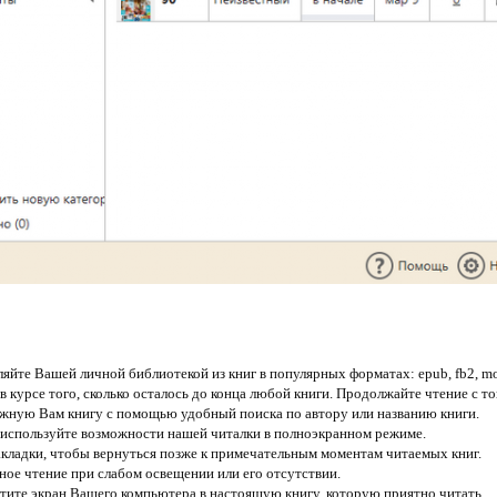
йте Вашей личной библиотекой из книг в популярных форматах: epub, fb2, mobi,
в курсе того, сколько осталось до конца любой книги. Продолжайте чтение с то
ужную Вам книгу с помощью удобный поиска по автору или названию книги.
о используйте возможности нашей читалки в полноэкранном режиме.
акладки, чтобы вернуться позже к примечательным моментам читаемых книг.
ое чтение при слабом освещении или его отсутствии.
ите экран Вашего компьютера в настоящую книгу, которую приятно читать.