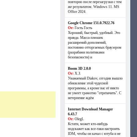
повторно после перезагрузки с тем
же результатом. Windows 11. MS
Offiсe 2024.
Google Chrome 151.0.7922.76
От:
Гость Гость
Хороший, быстрый, удобный. Это
правда. Масса плюшек
расширений-дополнений,
постоянно отторгаемых браузером
(разрабами политиками
безопасности) и
Boom 3D 2.0.0
От:
Х.З.
Уважаемый Diakov, сегодня вышло
обновление этой чудесной
программы, а кроме вас её никто
не умеет грамотно "отрепачить". С
нетерпение ждём
Internet Download Manager
6.43.7
От:
OlegL
Кстати, может кто-нибудь
подскажет как все-таки настроить
IDM, чтобы он качал с ютуба и не