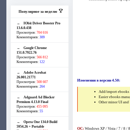
Популярное за неделю
→
IObit Driver Booster Pro
13.6.0.438
Просмотров:
704 616
Комментариев:
309
→
Google Chrome
151.0.7922.76
Просмотров:
566 812
Комментариев:
122
→
Adobe Acrobat
26.001.21771
Изменения в версии 4.50:
Просмотров:
508 607
Комментариев:
264
Add/import ebooks
Easier ebooks manag
→
Adguard Ad Blocker
Premium 4.13.0 Final
Other minor UI and 
Просмотров:
455 095
Комментариев:
55
→
Opera One 134.0 Build
5954.26 + Portable
ОС:
Windows XP / Vista / 7 / 8 / 8