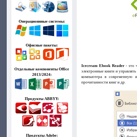
Операционнные системы:
Офисные пакеты:
Icecream Ebook Reader
- это 
Отдельные компоненты Office
электронные книги и управлят
2013/2024:
компьютера в современную и 
прочитанности книг и др.
Продукты ABBYY:
Продукты Adobe: