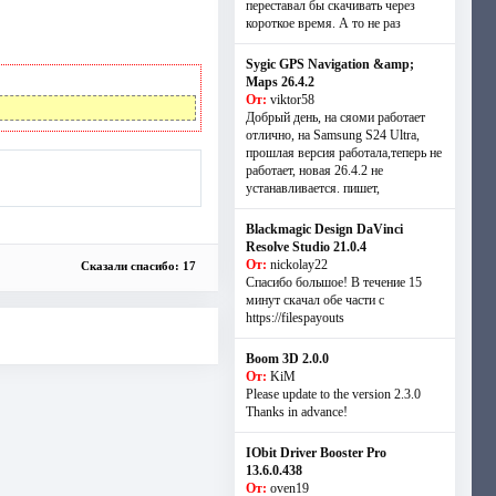
переставал бы скачивать через
короткое время. А то не раз
Sygic GPS Navigation &amp;
Maps 26.4.2
От:
viktor58
Добрый день, на сяоми работает
отлично, на Samsung S24 Ultra,
прошлая версия работала,теперь не
работает, новая 26.4.2 не
устанавливается. пишет,
Blackmagic Design DaVinci
Resolve Studio 21.0.4
От:
nickolay22
Сказали спасибо: 17
Спасибо большое! В течение 15
минут скачал обе части с
https://filespayouts
Boom 3D 2.0.0
От:
KiM
Please update to the version 2.3.0
Thanks in advance!
IObit Driver Booster Pro
13.6.0.438
От:
oven19