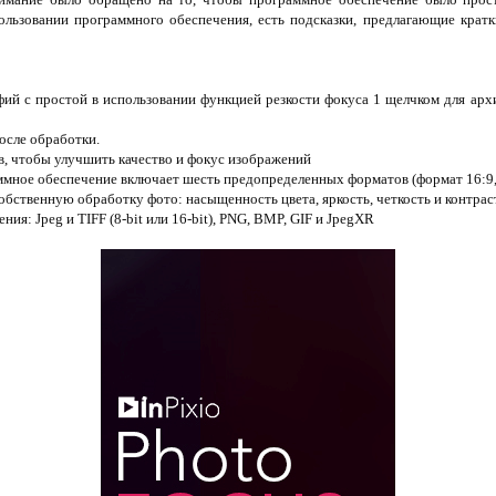
льзовании программного обеспечения, есть подсказки, предлагающие крат
фий с простой в использовании функцией резкости фокуса 1 щелчком для ар
осле обработки.
в, чтобы улучшить качество и фокус изображений
мное обеспечение включает шесть предопределенных форматов (формат 16:9, 4:
бственную обработку фото: насыщенность цвета, яркость, четкость и контраст
ия: Jpeg и TIFF (8-bit или 16-bit), PNG, BMP, GIF и JpegXR