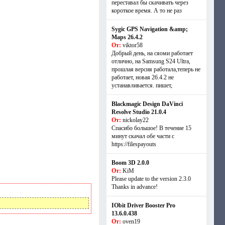
переставал бы скачивать через
короткое время. А то не раз
Sygic GPS Navigation &amp;
Maps 26.4.2
От:
viktor58
Добрый день, на сяоми работает
отлично, на Samsung S24 Ultra,
прошлая версия работала,теперь не
работает, новая 26.4.2 не
устанавливается. пишет,
Blackmagic Design DaVinci
Resolve Studio 21.0.4
От:
nickolay22
Спасибо большое! В течение 15
минут скачал обе части с
https://filespayouts
Boom 3D 2.0.0
От:
KiM
Please update to the version 2.3.0
Thanks in advance!
IObit Driver Booster Pro
13.6.0.438
От:
oven19