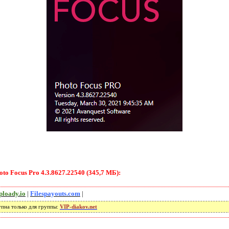
to Focus Pro 4.3.8627.22540 (345,7 МБ):
ploady.io
|
Filespayouts.com
|
упна только для группы:
VIP-diakov.net