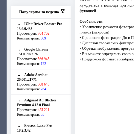
нуждаетесь в помощи при испо
функцией.
Популярное за неделю
Особенности:
→
IObit Driver Booster Pro
• Увеличение резкости фотогра
13.6.0.438
планов (макросы)
Просмотров:
704 702
• Сравнение фотографии До и П
Комментариев:
309
• Диапазон творческих фильтро
• Обрезка изображения: програм
→
Google Chrome
• Вы можете определить свою со
151.0.7922.76
Просмотров:
566 945
• Поддержка форматов изображен
Комментариев:
122
→
Adobe Acrobat
26.001.21771
Просмотров:
508 648
Комментариев:
264
→
Adguard Ad Blocker
Premium 4.13.0 Final
Просмотров:
455 221
Комментариев:
55
→
Process Lasso Pro
18.2.3.42