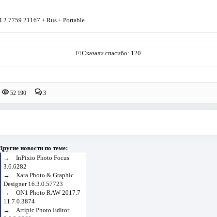
4.2.7759.21167 + Rus + Portable
Сказали спасибо: 120
52 190
3
Другие новости по теме:
→
InPixio Photo Focus
3.6.6282
→
Xara Photo & Graphic
Designer 16.3.0.57723
→
ON1 Photo RAW 2017.7
11.7.0.3874
→
Artipic Photo Editor