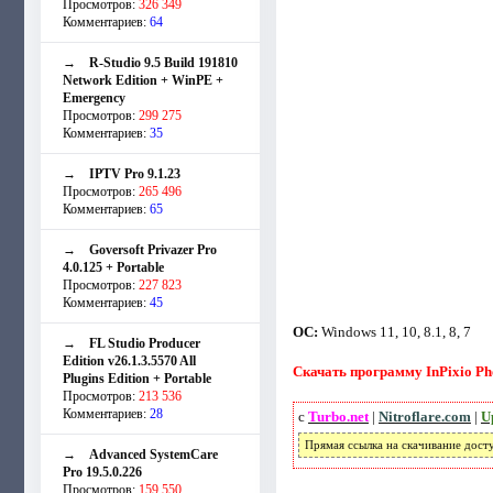
Просмотров:
326 349
Комментариев:
64
→
R-Studio 9.5 Build 191810
Network Edition + WinPE +
Emergency
Просмотров:
299 275
Комментариев:
35
→
IPTV Pro 9.1.23
Просмотров:
265 496
Комментариев:
65
→
Goversoft Privazer Pro
4.0.125 + Portable
Просмотров:
227 823
Комментариев:
45
ОС:
Windows 11, 10, 8.1, 8, 7
→
FL Studio Producer
Edition v26.1.3.5570 All
Скачать программу InPixio Pho
Plugins Edition + Portable
Просмотров:
213 536
Комментариев:
28
с
Turbo.net
|
Nitroflare.com
|
U
Прямая ссылка на скачивание дост
→
Advanced SystemCare
Pro 19.5.0.226
Просмотров:
159 550