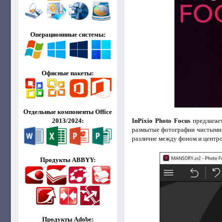
Операционнные системы:
Офисные пакеты:
Отдельные компоненты Office
InPixio Photo Focus
предлагае
2013/2024:
размытые фотографии чистыми и
различие между фоном и центр
Продукты ABBYY:
Продукты Adobe: