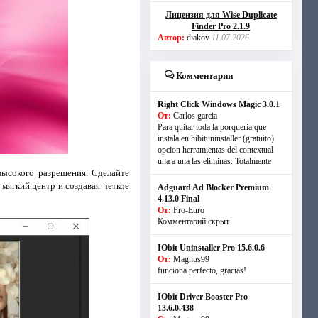
Лицензия для Wise Duplicate
Finder Pro 2.1.9
Автор:
diakov
11.07.2026
Комментарии
Right Click Windows Magic 3.0.1
От:
Carlos garcia
Para quitar toda la porqueria que
instala en hibituninstaller (gratuito)
opcion herramientas del contextual
una a una las eliminas. Totalmente
высокого разрешения. Сделайте
мягкий центр и создавая четкое
Adguard Ad Blocker Premium
4.13.0 Final
От:
Pro-Euro
Комментарий скрыт
IObit Uninstaller Pro 15.6.0.6
От:
Magnus99
funciona perfecto, gracias!
IObit Driver Booster Pro
13.6.0.438