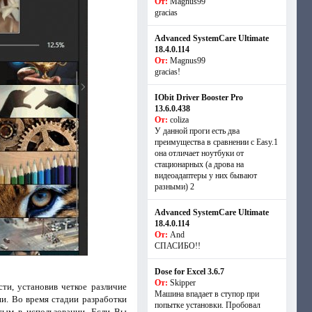
От:
Magnus99
gracias
Advanced SystemCare Ultimate
18.4.0.114
От:
Magnus99
gracias!
IObit Driver Booster Pro
13.6.0.438
От:
coliza
У данной проги есть два
преимущества в сравнении с Easy.1
она отличает ноутбуки от
стационарных (а дрова на
видеоадаптеры у них бывают
разными) 2
Advanced SystemCare Ultimate
18.4.0.114
От:
And
СПАСИБО!!
Dose for Excel 3.6.7
От:
Skipper
ти, установив четкое различие
Машина впадает в ступор при
и. Во время стадии разработки
попытке установки. Пробовал
тым в использовании. Если Вы