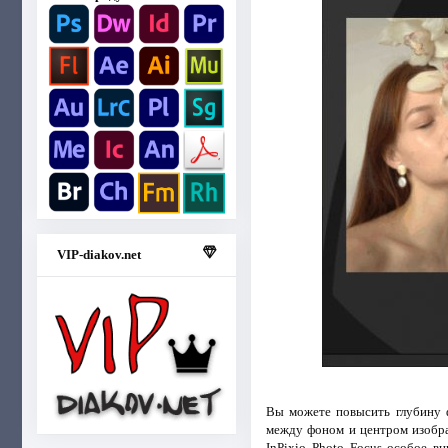
VIP-diakov.net
Вы можете повысить глубину ф
между фоном и центром изобра
InPixio Photo Focus особое 