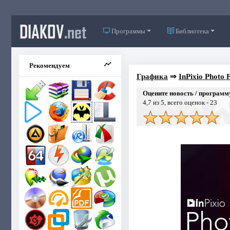
DIAKOV
.net
Программы
Библиотека
Рекомендуем
Графика
⇒
InPixio Photo 
Оцените новость / программ
4,7
из 5, всего оценок -
23