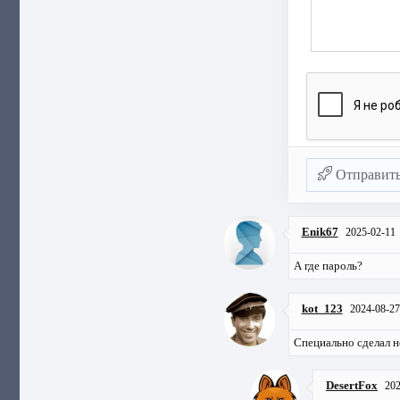
Отправит
Enik67
2025-02-11
А где пароль?
kot_123
2024-08-27
Специально сделал н
DesertFox
202