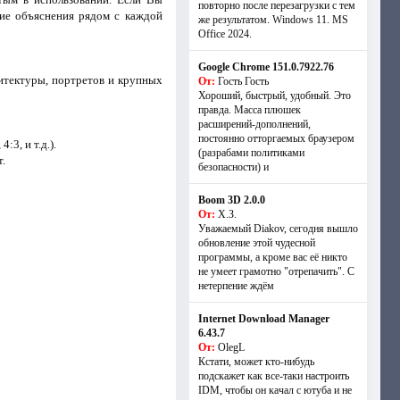
повторно после перезагрузки с тем
кие объяснения рядом с каждой
же результатом. Windows 11. MS
Offiсe 2024.
Google Chrome 151.0.7922.76
хитектуры, портретов и крупных
От:
Гость Гость
Хороший, быстрый, удобный. Это
правда. Масса плюшек
расширений-дополнений,
постоянно отторгаемых браузером
3, и т.д.).
(разрабами политиками
.
безопасности) и
Boom 3D 2.0.0
От:
Х.З.
Уважаемый Diakov, сегодня вышло
обновление этой чудесной
программы, а кроме вас её никто
не умеет грамотно "отрепачить". С
нетерпение ждём
Internet Download Manager
6.43.7
От:
OlegL
Кстати, может кто-нибудь
подскажет как все-таки настроить
IDM, чтобы он качал с ютуба и не