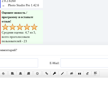
2.9.2.8260
→
Photo Studio Pro 1.42.6
Оцените новость /
программу и оставьте
отзыв!
Средняя оценка:
4,7
из 5,
всего проголосовало
пользователей -
23
комментарий?
E-Mail: