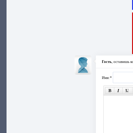
Гость
, оставишь 
Имя:
*