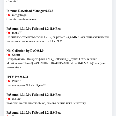
Спасибо!
Internet Download Manager 6.43.8
От:
nicogalzaga
Спасибо за обновление!
FxSound 1.2.10.0 / FxSound 1.2.11.0 Beta
От:
monk70
На гитхабе есть бета-версия 1.2.12, её размер 74,4 МБ. С оф.сайта скачивается
последняя стабильная версия 1.2.11 - 69 МБ.
Nik Collection by DxO 9.1.0
От:
Souffi
Попробуй это : Найдите файл «Nik_Collection_9_byDxO.exe» в папке
«C:\Windows\Temp\{5A967910-C604-493B-A80C-FB2314122A36}\.cr» (или
похожей) и
IPTV Pro 9.1.23
От:
Paul57
Вышла версия 9.1.25. Ждём!!!
FxSound 1.2.10.0 / FxSound 1.2.11.0 Beta
От:
diakov
пока только сам список обнов, самого релиза пока не нахожу.
FxSound 1.2.10.0 / FxSound 1.2.11.0 Beta