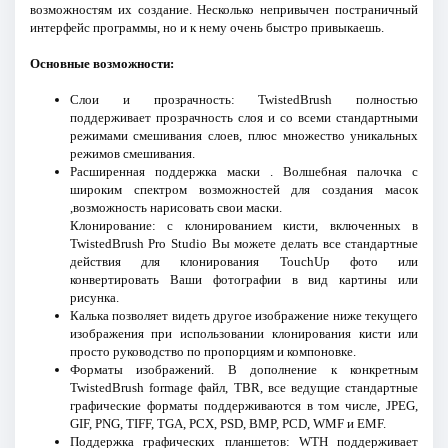
возможностям их создание. Несколько непривычен постраничный
интерфейс программы, но и к нему очень быстро привыкаешь.
Основные возможности:
Слои и прозрачность: TwistedBrush полностью
поддерживает прозрачность слоя и со всеми стандартными
режимами смешивания слоев, плюс множество уникальных
режимов смешивания.
Расширенная поддержка маски . Волшебная палочка с
широким спектром возможностей для создания масок
,возможность нарисовать свои маски.
Клонирование: с клонированием кисти, включенных в
TwistedBrush Pro Studio Вы можете делать все стандартные
действия для клонирования TouchUp фото или
конвертировать Ваши фотографии в вид картины или
рисунка.
Калька позволяет видеть другое изображение ниже текущего
изображения при использовании клонирования кисти или
просто руководство по пропорциям и компоновке.
Форматы изображений. В дополнение к конкретным
TwistedBrush formage файл, TBR, все ведущие стандартные
графические форматы поддерживаются в том числе, JPEG,
GIF, PNG, TIFF, TGA, PCX, PSD, BMP, PCD, WMF и EMF.
Поддержка графических планшетов: WTH поддерживает