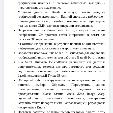
графический планшет с высокой точностью выборки и
чувствительность к давлению.
Мощный двигатель Brush: пожалуй, самый мощный
графический редактор кисти . Единой системы с гибкостью и
производительностью, чтобы имитировать природные
полные кисти СМИ, сложные операции смешивания.
Направляющие из более чем 40 руководств рисования
изображения. От простых сеток и привязки к сетям для
сложных 3D перспективы.
64-битные изображения: внутренне полный 64 бит цветовой
информации для достижения невероятного смешения.
Обработка изображений: более 150 фильтров для обработки
изображений, инструменты для работы с Вашей фотографии.
Lua Scrpt Фильтры:TwistedBrush расширяет стандартные
дополнительные методы для программистов для создания
еще больше фильтров для совместного использования с
базой пользователей TwistedBrush.
Обширный набор инструментов: палитра цветов, кисть для
очистки, выбор, Обрезать, Переместить, линия,
прямоугольник, эллипс, заливка, градиенты, маски
прямоугольник, Маска эллипс, маска Жезл, Image Warp,
сценарий кисти, инструмент Копировать, инструмент
Вставить, текст, поворот кисти, направляющие и регулировка
инструмента Кисть.
Цветовые палитры: большой выбор цветовых палитр, в том