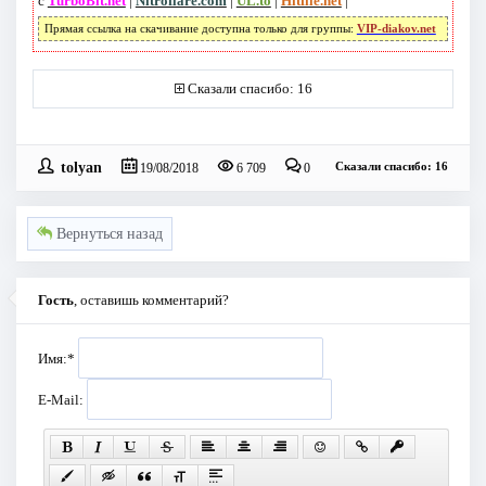
с
TurboBit.net
|
Nitroflare.com
|
UL.to
|
Hitfile.net
|
Прямая ссылка на скачивание доступна только для группы:
VIP-diakov.net
Сказали спасибо: 16
tolyan
Сказали спасибо: 16
19/08/2018
6 709
0
Вернуться назад
Гость
, оставишь комментарий?
Имя:
*
E-Mail: