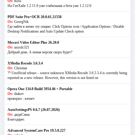
От:
Ross
На ГитХабе 1.2.11.0 уже стабильная а бета уже 1.2.12.0
PDF Suite Pro+OCR 20.0.61.21558
От:
GeorgNik
Где найти в меню эту опцию: Click Options icon / Application Options / Disable
Desktop Notifications and Auto Update Check option
Movavi Video Editor Plus 26.20.0
От:
azxsdc321
Добрый день. А новая версия скоро будет?
XMedia Recode 3.6.3.4
От:
Christian
?? Unofficial release – source unknown XMedia Recode 3.6.5.3.4 is currently being
reported as a new release. However, this version is not listed on
Opera One 134.0 Build 5954.46 + Portable
От:
diakov
проверил - качает.
AutoSettingsPS 0.6.7 (26.07.2026)
От:
дядяСаша
Благодарю.
Advanced SystemCare Pro 19.5.0.227