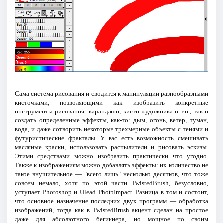
Сама система рисования и сводится к манипуляции разнообразными
кисточками, позволяющими как изобразить конкретные
инструменты рисования: карандаши, кисти художника и т.п., так и
создать определенные эффекты, как-то: дым, огонь, ветер, туман,
вода, и даже сотворить некоторые трехмерные объекты с тенями и
футуристические фракталы. У вас есть возможность смешивать
масляные краски, использовать распылители и рисовать эскизы.
Этими средствами можно изобразить практически что угодно.
Также к изображениям можно добавлять эффекты: их количество не
такое внушительное — "всего лишь" несколько десятков, что тоже
совсем немало, хотя по этой части TwistedBrush, безусловно,
уступает Photoshop и Ulead PhotoImpact. Разница в том и состоит,
что основное назначение последних двух программ — обработка
изображений, тогда как в TwistedBrush акцент сделан на простое
даже для абсолютного бегиннера, но мощное по своим