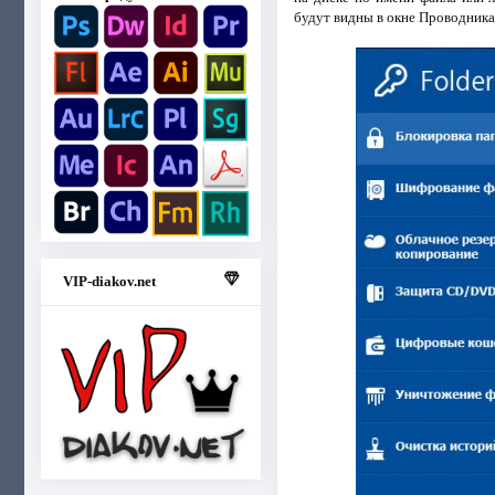
будут видны в окне Проводника
VIP-diakov.net