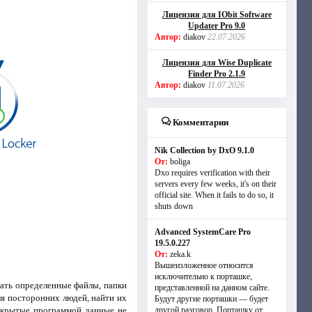
Лицензия для IObit Software
Updater Pro 9.0
Автор:
diakov
22.07.2026
Лицензия для Wise Duplicate
Finder Pro 2.1.9
Автор:
diakov
11.07.2026
Комментарии
Nik Collection by DxO 9.1.0
От:
boliga
Dxo requires verification with their
servers every few weeks, it's on their
official site. When it fails to do so, it
shuts down
Advanced SystemCare Pro
19.5.0.227
От:
zeka.k
Вышеизложенное относится
исключительно к порташке,
вать определенные файлы, папки
представленной на данном сайте.
ля посторонних людей, найти их
Будут другие порташки — будет
Закрытые программой данные не
другой разговор. Порташку от