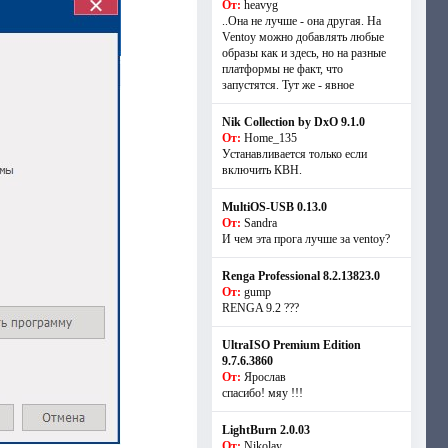
От:
heavyg
..Она не лучше - она другая. На
Ventoy можно добавлять любые
образы как и здесь, но на разные
платформы не факт, что
запустятся. Тут же - явное
Nik Collection by DxO 9.1.0
От:
Home_135
Устанавливается только если
включить КВН.
MultiOS-USB 0.13.0
От:
Sandra
И чем эта прога лучше за ventoy?
Renga Professional 8.2.13823.0
От:
gump
RENGA 9.2 ???
UltraISO Premium Edition
9.7.6.3860
От:
Ярослав
спасибо! мяу !!!
LightBurn 2.0.03
От:
Nikolay