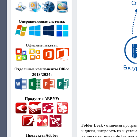
Операционнные системы:
Офисные пакеты:
Отдельные компоненты Office
2013/2024:
Продукты ABBYY:
Folder Lock
- отличная програм
и диски, шифровать их и устан
Продукты Adobe:
на диске по имени файла или 