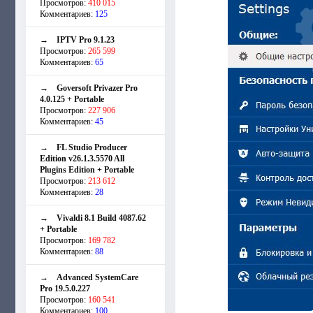
Просмотров:
410 015
Комментариев:
125
→
IPTV Pro 9.1.23
Просмотров:
265 599
Комментариев:
65
→
Goversoft Privazer Pro
4.0.125 + Portable
Просмотров:
227 906
Комментариев:
45
→
FL Studio Producer
Edition v26.1.3.5570 All
Plugins Edition + Portable
Просмотров:
213 612
Комментариев:
28
→
Vivaldi 8.1 Build 4087.62
+ Portable
Просмотров:
169 782
Комментариев:
88
→
Advanced SystemCare
Pro 19.5.0.227
Просмотров:
160 541
Комментариев:
100