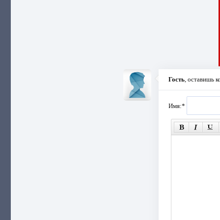
Гость
, оставишь 
Имя:
*