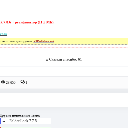
 7.8.6 + русификатор (11,5 МБ):
.com
|
упна только для группы:
VIP-diakov.net
Сказали спасибо: 61
28 650
1
Другие новости по теме:
→
Folder Lock 7.7.5