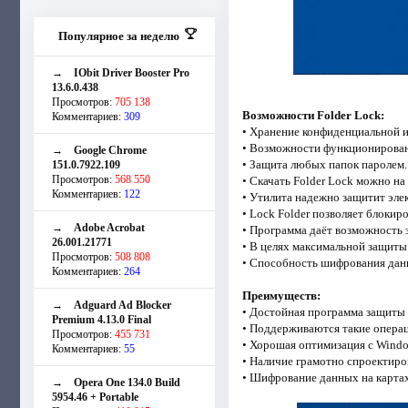
Популярное за неделю
→
IObit Driver Booster Pro
13.6.0.438
Просмотров:
705 138
Возможности Folder Lock:
Комментариев:
309
• Хранение конфиденциальной 
• Возможности функционирован
→
Google Chrome
• Защита любых папок паролем.
151.0.7922.109
Просмотров:
568 550
• Скачать Folder Lock можно на
Комментариев:
122
• Утилита надежно защитит эле
• Lock Folder позволяет блокир
→
Adobe Acrobat
• Программа даёт возможность 
26.001.21771
• В целях максимальной защиты
Просмотров:
508 808
• Способность шифрования данн
Комментариев:
264
Преимуществ:
→
Adguard Ad Blocker
• Достойная программа защиты 
Premium 4.13.0 Final
• Поддерживаются такие операц
Просмотров:
455 731
• Хорошая оптимизация с Windo
Комментариев:
55
• Наличие грамотно спроектиро
• Шифрование данных на картах
→
Opera One 134.0 Build
5954.46 + Portable