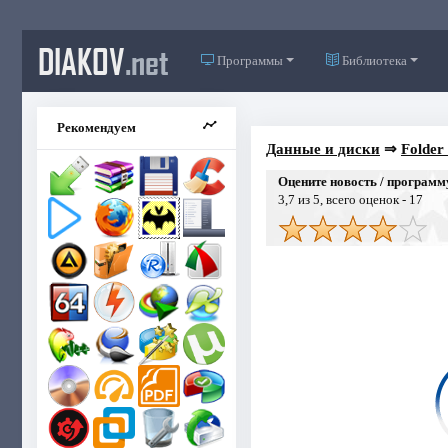
DIAKOV
.net
Программы
Библиотека
Рекомендуем
Данные и диски
⇒
Folder
Оцените новость / программ
3,7
из 5, всего оценок -
17