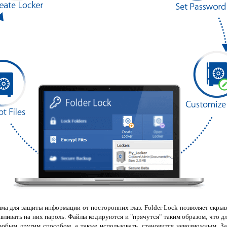
ма для защиты информации от посторонних глаз. Folder Lock позволяет скры
авливать на них пароль. Файлы кодируются и "прячутся" таким образом, что д
любым другим способом, а также использовать, становится невозможным. 