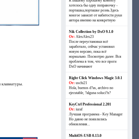
К Вашему хорошему коменту
хотелось бы одну поправочку -
порташка,порташке рознь.Здесь
многое зависит от набитости руки
автора именно на конкретную
Nik Collection by DxO 9.1.0
От:
AlexAlex23
После переустановки всё
заработало, сейчас установил
новую версию, пока всё
нормально. Посмотрю далее. Вся
проблема в том, что все проги
DxO начинают
Right Click Windows Magic 3.0.1
От:
uschi21
 клавиатуры.
Hola, buenos d?as, archivo no
ejecutable, ?alguna soluci?n?
KeyCtrl Professional 2.201
От:
iuraf
Лучшая программа - Key Manager
Но давно не появлялись
обновления...
MultiOS-USB 0.13.0