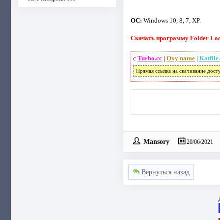
ОС:
Windows 10, 8, 7, XP.
Скачать программу Folder Lock
с
Turbo.cc
|
Oxy name
|
Katfile
Прямая ссылка на скачивание дост
Mansory
20/06/2021
Вернуться назад