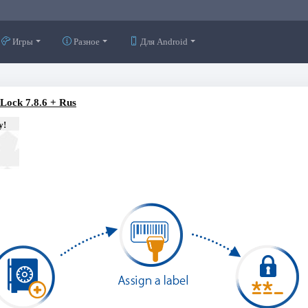
Игры
Разное
Для Android
 Lock 7.8.6 + Rus
у!