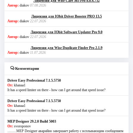
Лицензия для Wise Care 365 Pro 8.0.4.732
Автор:
diakov
07.08.2026
Лицензия для IObit Driver Booster PRO 13.5
Автор:
diakov
22.07.2026
Лицензия для IObit Software Updater Pro 9.0
Автор:
diakov
22.07.2026
Лицензия для Wise Duplicate Finder Pro 2.1.9
Автор:
diakov
11.07.2026
Комментарии
Driver Easy Professional 7.1.5.5750
От:
khanaa1
It has a speed limiter on there - how can I get around that speed issue?
Driver Easy Professional 7.1.5.5750
От:
khanaa1
It has a speed limiter on there - how can I get around that speed issue?
MEP Designer 29.2.0 Build 5003
От:
svoroponov
..........MEP Designer аварийно завершает работу с всплывающим сообщением