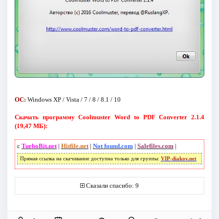
ОС:
Windows XP / Vista / 7 / 8 / 8.1 / 10
Скачать программу Coolmuster Word to PDF Converter 2.1.4
(19,47 МБ):
с
TurboBit.net
|
Hitfile.net
|
Not found.com
|
Salefiles.com
|
Прямая ссылка на скачивание доступна только для группы:
VIP-diakov.net
Сказали спасибо: 9