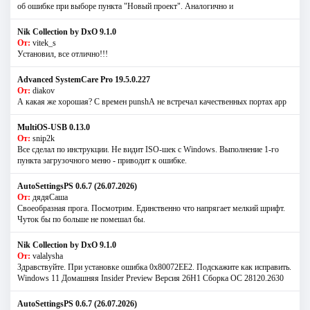
об ошибке при выборе пункта "Новый проект". Аналогично и
Nik Collection by DxO 9.1.0
От:
vitek_s
Установил, все отлично!!!
Advanced SystemCare Pro 19.5.0.227
От:
diakov
А какая же хорошая? С времен punshА не встречал качественных портах app
MultiOS-USB 0.13.0
От:
snip2k
Все сделал по инструкции. Не видит ISO-шек с Windows. Выполнение 1-го
пункта загрузочного меню - приводит к ошибке.
AutoSettingsPS 0.6.7 (26.07.2026)
От:
дядяСаша
Своеобразная прога. Посмотрим. Единственно что напрягает мелкий шрифт.
Чуток бы по больше не помешал бы.
Nik Collection by DxO 9.1.0
От:
valalysha
Здравствуйте. При установке ошибка 0х80072EE2. Подскажите как исправить.
Windows 11 Домашняя Insider Preview Версия 26H1 Сборка ОС 28120.2630
AutoSettingsPS 0.6.7 (26.07.2026)