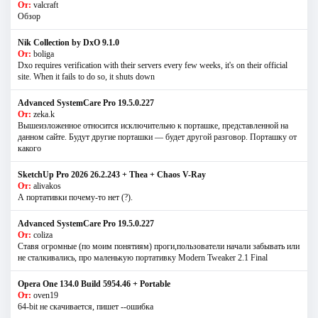
От:
valcraft
Обзор
Nik Collection by DxO 9.1.0
От:
boliga
Dxo requires verification with their servers every few weeks, it's on their official
site. When it fails to do so, it shuts down
Advanced SystemCare Pro 19.5.0.227
От:
zeka.k
Вышеизложенное относится исключительно к порташке, представленной на
данном сайте. Будут другие порташки — будет другой разговор. Порташку от
какого
SketchUp Pro 2026 26.2.243 + Thea + Chaos V-Ray
От:
alivakos
А портативки почему-то нет (?).
Advanced SystemCare Pro 19.5.0.227
От:
coliza
Ставя огромные (по моим понятиям) проги,пользователи начали забывать или
не сталкивались, про маленькую портативку Modern Tweaker 2.1 Final
Opera One 134.0 Build 5954.46 + Portable
От:
oven19
64-bit не скачивается, пишет --ошибка