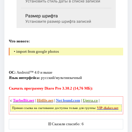
Что нового:
• import from google photos
ОС:
Android™ 4.0 и выше
Язык интерфейса:
русский/мультиязычный
Скачать программу Diaro Pro 3.30.2 (14,76 МБ):
с
TurboBit.net
|
Hitfile.net
|
Not found.com
|
Upera.co
|
Прямая ссылка на скачивание доступна только для группы:
VIP-diakov.net
Сказали спасибо: 6