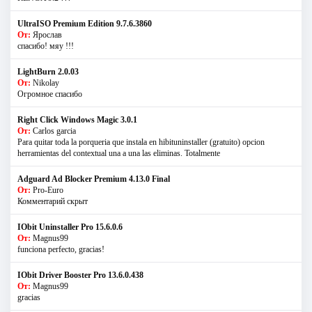
UltraISO Premium Edition 9.7.6.3860
От:
Ярослав
спасибо! мяу !!!
LightBurn 2.0.03
От:
Nikolay
Огромное спасибо
Right Click Windows Magic 3.0.1
От:
Carlos garcia
Para quitar toda la porqueria que instala en hibituninstaller (gratuito) opcion
herramientas del contextual una a una las eliminas. Totalmente
Adguard Ad Blocker Premium 4.13.0 Final
От:
Pro-Euro
Комментарий скрыт
IObit Uninstaller Pro 15.6.0.6
От:
Magnus99
funciona perfecto, gracias!
IObit Driver Booster Pro 13.6.0.438
От:
Magnus99
gracias