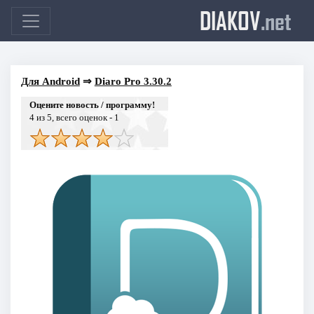
DIAKOV
.net
Для Android
⇒
Diaro Pro 3.30.2
Оцените новость / программу!
4
из 5, всего оценок -
1