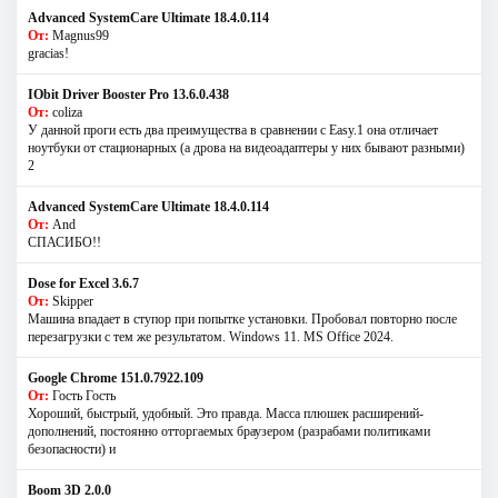
Advanced SystemCare Ultimate 18.4.0.114
От:
Magnus99
gracias!
IObit Driver Booster Pro 13.6.0.438
От:
coliza
У данной проги есть два преимущества в сравнении с Easy.1 она отличает
ноутбуки от стационарных (а дрова на видеоадаптеры у них бывают разными)
2
Advanced SystemCare Ultimate 18.4.0.114
От:
And
СПАСИБО!!
Dose for Excel 3.6.7
От:
Skipper
Машина впадает в ступор при попытке установки. Пробовал повторно после
перезагрузки с тем же результатом. Windows 11. MS Offiсe 2024.
Google Chrome 151.0.7922.109
От:
Гость Гость
Хороший, быстрый, удобный. Это правда. Масса плюшек расширений-
дополнений, постоянно отторгаемых браузером (разрабами политиками
безопасности) и
Boom 3D 2.0.0