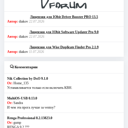
Лицензия для IObit Driver Booster PRO 13.5
Автор:
diakov
22.07.2026
Лицензия для IObit Software Updater Pro 9.0
Автор:
diakov
22.07.2026
Лицензия для Wise Duplicate Finder Pro 2.1.9
Автор:
diakov
11.07.2026
Комментарии
Nik Collection by DxO 9.1.0
От:
Home_135
Устанавливается только если включить КВН.
MultiOS-USB 0.13.0
От:
Sandra
И чем эта прога лучше за ventoy?
Renga Professional 8.2.13823.0
От:
gump
RENGA 9.2 ???