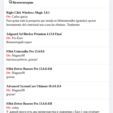
Комментарии
Right Click Windows Magic 3.0.1
От:
Carlos garcia
Para quitar toda la porqueria que instala en hibituninstaller (gratuito) opcion
herramientas del contextual una a una las eliminas. Totalmente
Adguard Ad Blocker Premium 4.13.0 Final
От:
Pro-Euro
Комментарий скрыт
IObit Uninstaller Pro 15.6.0.6
От:
Magnus99
funciona perfecto, gracias!
IObit Driver Booster Pro 13.6.0.438
От:
Magnus99
gracias
Advanced SystemCare Ultimate 18.4.0.114
От:
Magnus99
gracias!
IObit Driver Booster Pro 13.6.0.438
От:
coliza
У данной проги есть два преимущества в сравнении с Easy.1 она отличает