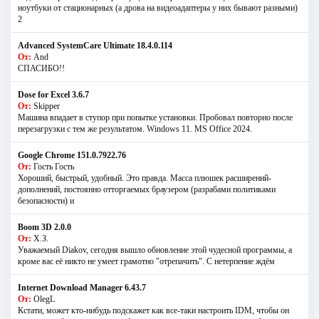
ноутбуки от стационарных (а дрова на видеоадаптеры у них бывают разными)
2
Advanced SystemCare Ultimate 18.4.0.114
От:
And
СПАСИБО!!
Dose for Excel 3.6.7
От:
Skipper
Машина впадает в ступор при попытке установки. Пробовал повторно после
перезагрузки с тем же результатом. Windows 11. MS Offiсe 2024.
Google Chrome 151.0.7922.76
От:
Гость Гость
Хороший, быстрый, удобный. Это правда. Масса плюшек расширений-
дополнений, постоянно отторгаемых браузером (разрабами политиками
безопасности) и
Boom 3D 2.0.0
От:
Х.З.
Уважаемый Diakov, сегодня вышло обновление этой чудесной программы, а
кроме вас её никто не умеет грамотно "отрепачить". С нетерпение ждём
Internet Download Manager 6.43.7
От:
OlegL
Кстати, может кто-нибудь подскажет как все-таки настроить IDM, чтобы он