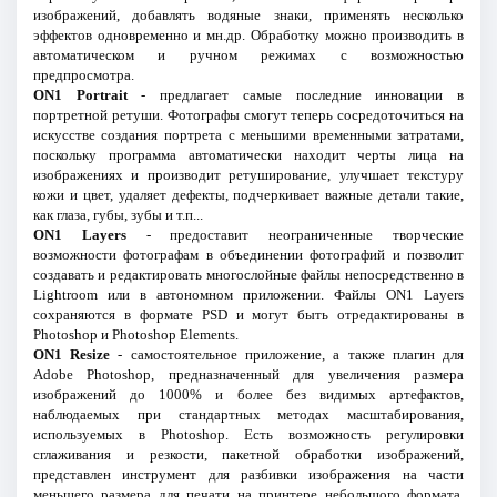
изображений, добавлять водяные знаки, применять несколько
эффектов одновременно и мн.др. Обработку можно производить в
автоматическом и ручном режимах с возможностью
предпросмотра.
ON1 Portrait
- предлагает самые последние инновации в
портретной ретуши. Фотографы смогут теперь сосредоточиться на
искусстве создания портрета с меньшими временными затратами,
поскольку программа автоматически находит черты лица на
изображениях и производит ретуширование, улучшает текстуру
кожи и цвет, удаляет дефекты, подчеркивает важные детали такие,
как глаза, губы, зубы и т.п...
ON1 Layers
- предоставит неограниченные творческие
возможности фотографам в объединении фотографий и позволит
создавать и редактировать многослойные файлы непосредственно в
Lightroom или в автономном приложении. Файлы ON1 Layers
сохраняются в формате PSD и могут быть отредактированы в
Photoshop и Photoshop Elements.
ON1 Resize
- самостоятельное приложение, а также плагин для
Adobe Photoshop, предназначенный для увеличения размера
изображений до 1000% и более без видимых артефактов,
наблюдаемых при стандартных методах масштабирования,
используемых в Photoshop. Есть возможность регулировки
сглаживания и резкости, пакетной обработки изображений,
представлен инструмент для разбивки изображения на части
меньшего размера для печати на принтере небольшого формата,