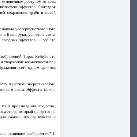
С мгновенным доступом ко всем
иблиотеке эффектов. Благодаря
ией сохранения краёв и новой
 помощью усовершенствованного
и в Ваши руки: усиление света,
х звёздных эффектов — всё это
зображений. Topaz ReStyle это
 и творческие возможности при
бражения всего одним щелчком
оту чувством энергетического
онового света. Эффекты можно
их в произведения искусства,
гом стиле, который придется по
для эмоций, личные чувства и
 впечатляющие изображения? С