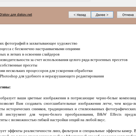
их фотографий в захватывающее художество
роцесса с бесконечно настраиваемыми опциями
рых и легких в освоении слайдеров
зводительности за счет использования целого ряда встроенных пресетов
 собственные пресеты
ми нескольких процессоров для ускорения обработки
 Photoshop для удобного и неразрушающего редактирования
агины:
образует ваши цветные изображения в потрясающие черно-белые композици
позволят Вам создавать сногсшибательные изображения легче, чем когда
ы исторических снимков, традиционных и стилизованных фотографических 
й инструмент для черно-белого преобразования, B&W Effects предл
нты с возможностью гибкой настройки опций на любой вкус.
ует эффекты реалистичности линз, фильтров и специальные эффекты камер. 