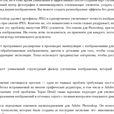
стой, но в тоже время уникальный и эффективный способ создания карт глубин
ный центр фотографии и минимизировать отвлекающие элементы, создать к
над вашим изображением. Вы можете создать разнообразные эффекты без доп
toshop удаляет артефакты JPEG и одновременно увеличивает четкость изобра
 при сжатии JPEG. Конечно же, это невыносимо и очень сильно раздражает, но
ило эту проблему, выпустив JPEG усилитель. Это плагин для Photoshop, при
ь изображения. Им очень легко пользоваться, он приемлем для каждого, пото
ая всегда оптимального результата.
т программное расширение и производит манипуляции с изображениями для 
 обрабатываемым изображением, цветом и деталями для того, чтобы соз
оррекцию экспозиции. Топаз используeт продвинутые алгоритмы, чтобы дос
ет уникальный структурный фильтр улучшения изображения, который 
вение светящихся ореолов — одна из главных проблем требующая пост-о
ботал встраиваемый во многие графические редакторы, в том числе и Adobe 
шению этой проблемы. Topaz Detail также идеально подходит для увелич
бразования изображений в оттенках серого с полным контролем тонального диа
ся передовым плагином шумоподавления для Adobe Photoshop. Он испо
технологии, которые были созданы за последние несколько лет- максимал