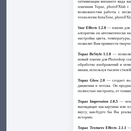
оптимизации внешнего вида ва
плагинам Topaz, photoFXlab с
возможностям работы с неско
технологии InstaTone, photoFXl
Star Effects 1.2.0
— плагин для 
алгоритма он автоматически на
настройка цвета, температуры
позволит Вам привнести творче
Topaz ReStyle 1.1.0
— позволяе
новый плагин для Photoshop с
обработке изображений и помо
мыши, используя тысячи стилей
Topaz Glow 2.0
— создает вол
движения и потока. Он предна
полностью настроить, от тонки
Topaz Impression 2.0.5
— помо
выглядящие как картины или эс
вкусу, как-будто бы Вы реал
историю.
Topaz Textures Effects 2.1.1
— 