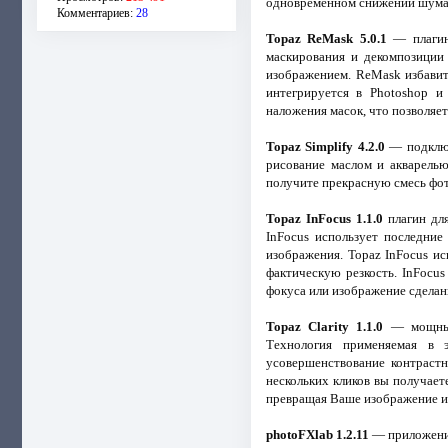
одновременном снижении шума. 
Комментариев:
28
Topaz ReMask 5.0.1
— плагин 
маскирования и декомпозиции
изображением. ReMask избавит
интегрируется в Photoshop и
наложения масок, что позволяе
Topaz Simplify 4.2.0
— подключ
рисование маслом и акварель
получите прекрасную смесь фот
Topaz InFocus 1.1.0
плагин для
InFocus использует последние
изображения. Topaz InFocus и
фактическую резкость. InFocu
фокуса или изображение сделан
Topaz Clarity 1.1.0
— мощный 
Технология применяемая в э
усовершенствование контраст
нескольких кликов вы получает
превращая Ваше изображение из
photoFXlab 1.2.11
— приложение