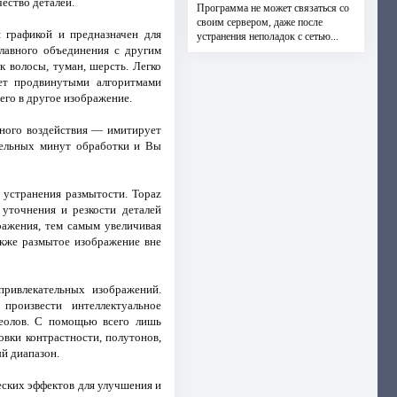
ество деталей.
Программа не может связаться со
своим сервером, даже после
 графикой и предназначен для
устранения неполадок с сетью...
лавного объединения с другим
 волосы, туман, шерсть. Легко
ает продвинутыми алгоритмами
его в другое изображение.
нного воздействия — имитирует
тельных минут обработки и Вы
 устранения размытости. Topaz
 уточнения и резкости деталей
ражения, тем самым увеличивая
акже размытое изображение вне
ривлекательных изображений.
произвести интеллектуальное
реолов. С помощью всего лишь
овки контрастности, полутонов,
й диапазон.
ских эффектов для улучшения и