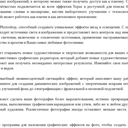
ших изображений, к которому можно также получить доступ как к плагину. 
 лёгкостью подключается ко всем эффектам Topaz в доступной для поиска б
лькими слоями и маскировке, кистям выборочного улучшения с технолог
ab может работать как плагин и как автономное приложение.
Photoshop, способный создавать уникальные эффекты звезд и освещения. С
ходит источники света в изображении и предоставляет весь контроль над ним
, свечения, включение и отключение источников, применение настраиваемы
ство и креатив в Ваши самые любимые фотоснимки.
т открывать новые художественные и творческие возможности для ваших и
овместимых графических редакторов, который добавит новые художественные
жет вам получить неожиданно интересные результаты. Изменяйте свои изо
 и видов.
шебный люминесцентный светящийся эффект, который наполняет вашу раб
значен для создания динамических изображений с энергичными искрами не
х улучшений фона до электрификации с фрактальной и неоновой подсветкой.
жет сделать ваши фотографии более выразительными, истинно превращая 
кизы, выполненные графическим карандашом или углем, либо же в любом дру
ьный художник. Реалистичные фотографии иногда оставляют меньше места 
программа для наложения графических эффектов на фото, чтобы создать