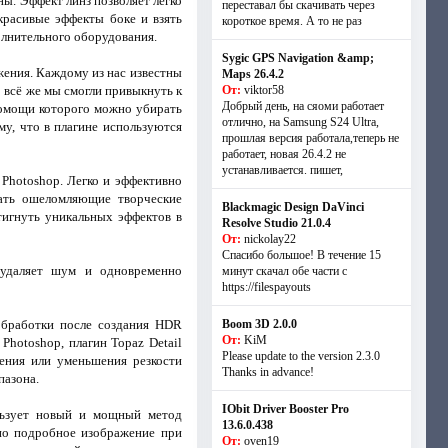
ы. Эффект линз позволяет легко
переставал бы скачивать через
расивые эффекты боке и взять
короткое время. А то не раз
олнительного оборудования.
Sygic GPS Navigation &amp;
жения. Каждому из нас известны
Maps 26.4.2
 всё же мы смогли привыкнуть к
От:
viktor58
Добрый день, на сяоми работает
 помощи которого можно убирать
отлично, на Samsung S24 Ultra,
му, что в плагине используются
прошлая версия работала,теперь не
работает, новая 26.4.2 не
устанавливается. пишет,
Photoshop. Легко и эффективно
дать ошеломляющие творческие
Blackmagic Design DaVinci
тигнуть уникальных эффектов в
Resolve Studio 21.0.4
От:
nickolay22
Спасибо большое! В течение 15
удаляет шум и одновременно
минут скачал обе части с
https://filespayouts
бработки после создания HDR
Boom 3D 2.0.0
От:
KiM
Photoshop, плагин Topaz Detail
Please update to the version 2.3.0
ения или уменьшения резкости
Thanks in advance!
пазона.
IObit Driver Booster Pro
льзует новый и мощный метод
13.6.0.438
ьно подробное изображение при
От:
oven19