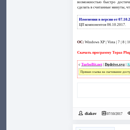
возможностью быстро достичь
сделать в считанные минуты, чт
Изменения в версии от 07.10.
ЦП компонентов 06.10.2017.
ОС:
Windows XP | Vista | 7 | 8 | 1
Скачать программу Topaz Plug-
с
TurboBit.net
|
Dgdrive.xyz
|
K
Прямая ссылка на скачивание дост
diakov
07/10/2017