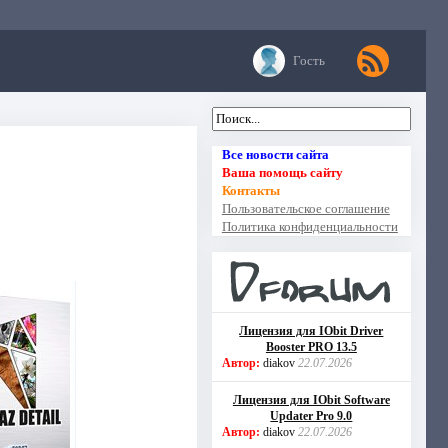
Гость
Все новости сайта
Ваша помощь сайту
Контакты
Пользовательское соглашение
Политика конфиденциальности
Лицензия для IObit Driver
Booster PRO 13.5
Автор:
diakov
22.07.2026
Лицензия для IObit Software
Updater Pro 9.0
Автор:
diakov
22.07.2026