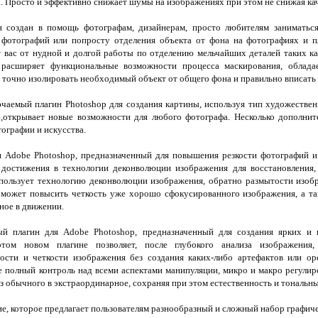
Просто и эффективно снижает шумы на изображениях при этом не снижая кач
создан в помощь фотографам, дизайнерам, просто любителям заниматься
 фотографий или попросту отделения объекта от фона на фотографиях и п
 вас от нудной и долгой работы по отделению мельчайших деталей таких как
 расширяет функциональные возможности процесса маскирования, облад
т точно изолировать необходимый объект от общего фона и правильно вписать 
аемый плагин Photoshop для создания картины, используя тип художестве
ю,открывает новые возможности для любого фотографа. Несколько дополни
ографии и искусства.
 Adobe Photoshop, предназначенный для повышения резкости фотографий и
 достижения в технологии деконволюции изображения для восстановления,
спользует технологию деконволюции изображения, обратно размытости изоб
s может повысить четкость уже хорошо сфокусированного изображения, а т
ное в движении.
плагин для Adobe Photoshop, предназначенный для создания ярких и п
том новом плагине позволяет, после глубокого анализа изображения, 
ности и четкости изображения без создания каких-либо артефактов или о
е полный контроль над всеми аспектами манипуляции, микро и макро регулир
 обычного в экстраординарное, сохраняя при этом естественность и тональны
, которое предлагает пользователям разнообразный и сложный набор графиче