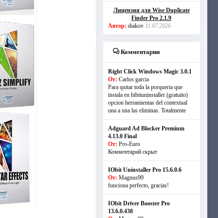
Лицензия для Wise Duplicate
Finder Pro 2.1.9
Автор:
diakov
11.07.2026
Комментарии
Right Click Windows Magic 3.0.1
От:
Carlos garcia
Para quitar toda la porqueria que
instala en hibituninstaller (gratuito)
opcion herramientas del contextual
una a una las eliminas. Totalmente
Adguard Ad Blocker Premium
4.13.0 Final
От:
Pro-Euro
Комментарий скрыт
IObit Uninstaller Pro 15.6.0.6
От:
Magnus99
funciona perfecto, gracias!
IObit Driver Booster Pro
13.6.0.438