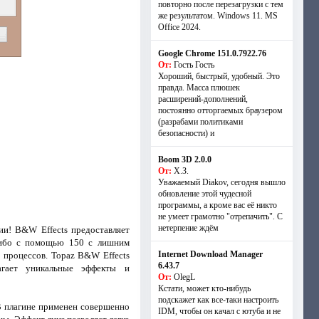
повторно после перезагрузки с тем
же результатом. Windows 11. MS
Offiсe 2024.
Google Chrome 151.0.7922.76
От:
Гость Гость
Хороший, быстрый, удобный. Это
правда. Масса плюшек
расширений-дополнений,
постоянно отторгаемых браузером
(разрабами политиками
безопасности) и
Boom 3D 2.0.0
От:
Х.З.
Уважаемый Diakov, сегодня вышло
обновление этой чудесной
программы, а кроме вас её никто
не умеет грамотно "отрепачить". С
нетерпение ждём
и! B&W Effects предоставляет
-либо с помощью 150 с лишним
Internet Download Manager
процессов. Topaz B&W Effects
6.43.7
агает уникальные эффекты и
От:
OlegL
Кстати, может кто-нибудь
подскажет как все-таки настроить
В плагине применен совершенно
IDM, чтобы он качал с ютуба и не