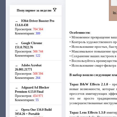
Популярное за неделю
→
IObit Driver Booster Pro
13.6.0.438
Просмотров:
704 564
Особенности:
Комментариев:
309
• Мгновенное превращение ваш
• Контроль художественного п
→
Google Chrome
• Использование простых, быст
151.0.7922.76
• Максимальное повышение прои
Просмотров:
566 744
Комментариев:
122
• Сохранение ваших настроек в
• Воспользуйтесь преимущества
→
Adobe Acrobat
• Использование смарт-фильтра
26.001.21771
Просмотров:
508 594
В набор вошли следующие пл
Комментариев:
264
Topaz B&W Effects 2.1.0
- пре
→
Adguard Ad Blocker
новые возможности, которые 
Premium 4.13.0 Final
прессетов имитирующих эффект
Просмотров:
454 971
это не просто традиционны
Комментариев:
55
усовершенствованные инструме
→
Opera One 134.0 Build
Topaz Lens Effects 1.3.0
имитир
5954.26 + Portable