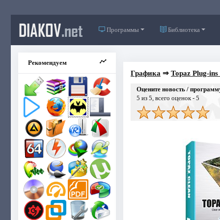
DIAKOV
.net
Программы
Библиотека
Рекомендуем
Графика
⇒
Topaz Plug-ins
Оцените новость / программ
5
из 5, всего оценок -
5