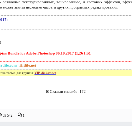
 различные текстурированных, тонированное, и световых эффектов, эффек
о может занять несколько часов, в других программах редактирования.
2017:
0
ins Bundle for Adobe Photoshop 06.10.2017 (1,26 ГБ):
atfile.com
|
Hitfile.net
упна только для группы:
VIP-diakov.net
Сказали спасибо: 172
63 542
1