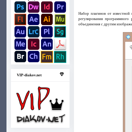
Набор плагинов от известной
регулирования программного 
объединения с другим изображе
VIP-diakov.net