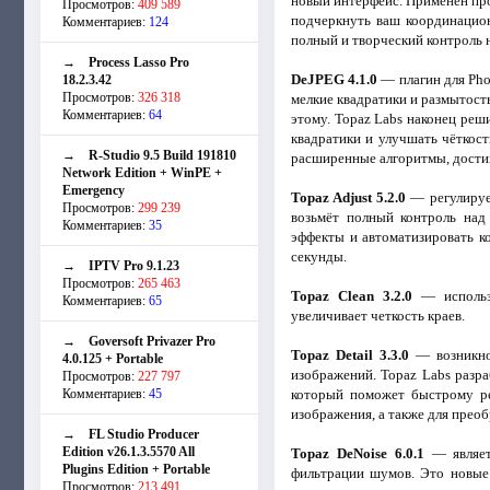
новый интерфейс. Применен про
Просмотров:
409 589
подчеркнуть ваш координацион
Комментариев:
124
полный и творческий контроль 
→
Process Lasso Pro
DeJPEG 4.1.0
— плагин для Pho
18.2.3.42
Просмотров:
326 318
мелкие квадратики и размытость
Комментариев:
64
этому. Topaz Labs наконец реш
квадратики и улучшать чёткост
→
R-Studio 9.5 Build 191810
расширенные алгоритмы, достиг
Network Edition + WinPE +
Emergency
Topaz Adjust 5.2.0
— регулируе
Просмотров:
299 239
возьмёт полный контроль над
Комментариев:
35
эффекты и автоматизировать к
секунды.
→
IPTV Pro 9.1.23
Просмотров:
265 463
Topaz Clean 3.2.0
— использу
Комментариев:
65
увеличивает четкость краев.
→
Goversoft Privazer Pro
Topaz Detail 3.3.0
— возникно
4.0.125 + Portable
изображений. Topaz Labs разра
Просмотров:
227 797
Комментариев:
45
который поможет быстрому ре
изображения, а также для прео
→
FL Studio Producer
Edition v26.1.3.5570 All
Topaz DeNoise 6.0.1
— являет
Plugins Edition + Portable
фильтрации шумов. Это новые 
Просмотров:
213 491