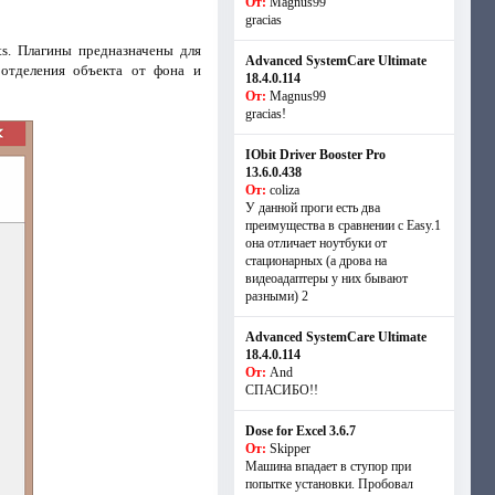
От:
Magnus99
gracias
ts. Плагины предназначены для
Advanced SystemCare Ultimate
 отделения объекта от фона и
18.4.0.114
От:
Magnus99
gracias!
IObit Driver Booster Pro
13.6.0.438
От:
coliza
У данной проги есть два
преимущества в сравнении с Easy.1
она отличает ноутбуки от
стационарных (а дрова на
видеоадаптеры у них бывают
разными) 2
Advanced SystemCare Ultimate
18.4.0.114
От:
And
СПАСИБО!!
Dose for Excel 3.6.7
От:
Skipper
Машина впадает в ступор при
попытке установки. Пробовал