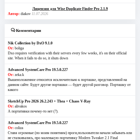
Лицензия для Wise Duplicate Finder Pro 2.1.9
Автор:
diakov
11.07.2026
Комментарии
Nik Collection by DxO 9.1.0
От:
boliga
Dxo requires verification with their servers every few weeks, it's on their official
site. When it fails to do so, it shuts down
Advanced SystemCare Pro 19.5.0.227
От:
zeka.k
Вышеизложенное относится исключительно к порташке, представленной на
данном сайте. Будут другие порташки — будет другой разговор. Порташку от
какого
SketchUp Pro 2026 26.2.243 + Thea + Chaos V-Ray
От:
alivakos
А портативки почему-то нет (?).
Advanced SystemCare Pro 19.5.0.227
От:
coliza
Ставя огромные (по моим понятиям) проги,пользователи начали забывать или
не сталкивались, про маленькую портативку Modern Tweaker 2.1 Final