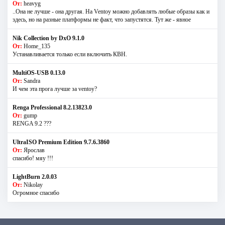
От:
heavyg
..Она не лучше - она другая. На Ventoy можно добавлять любые образы как и
здесь, но на разные платформы не факт, что запустятся. Тут же - явное
Nik Collection by DxO 9.1.0
От:
Home_135
Устанавливается только если включить КВН.
MultiOS-USB 0.13.0
От:
Sandra
И чем эта прога лучше за ventoy?
Renga Professional 8.2.13823.0
От:
gump
RENGA 9.2 ???
UltraISO Premium Edition 9.7.6.3860
От:
Ярослав
спасибо! мяу !!!
LightBurn 2.0.03
От:
Nikolay
Огромное спасибо