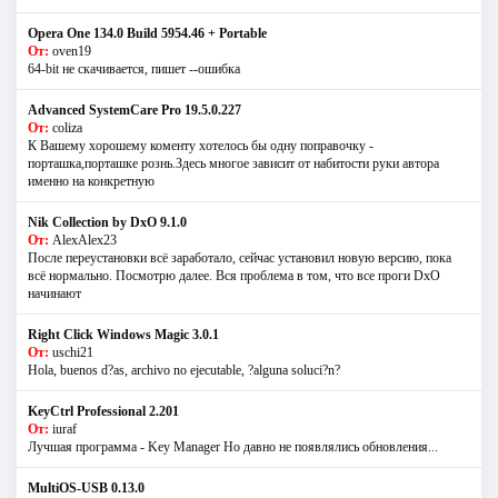
Opera One 134.0 Build 5954.46 + Portable
От:
oven19
64-bit не скачивается, пишет --ошибка
Advanced SystemCare Pro 19.5.0.227
От:
coliza
К Вашему хорошему коменту хотелось бы одну поправочку -
порташка,порташке рознь.Здесь многое зависит от набитости руки автора
именно на конкретную
Nik Collection by DxO 9.1.0
От:
AlexAlex23
После переустановки всё заработало, сейчас установил новую версию, пока
всё нормально. Посмотрю далее. Вся проблема в том, что все проги DxO
начинают
Right Click Windows Magic 3.0.1
От:
uschi21
Hola, buenos d?as, archivo no ejecutable, ?alguna soluci?n?
KeyCtrl Professional 2.201
От:
iuraf
Лучшая программа - Key Manager Но давно не появлялись обновления...
MultiOS-USB 0.13.0