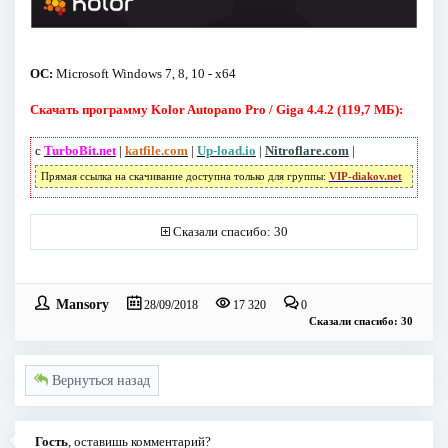
ОС:
Microsoft Windows 7, 8, 10 - x64
Скачать программу Kolor Autopano Pro / Giga 4.4.2 (119,7 МБ):
с
TurboBit.net
|
katfile.com
|
Up-load.io
|
Nitroflare.com
|
Прямая ссылка на скачивание доступна только для группы:
VIP-diakov.net
Сказали спасибо: 30
Mansory
28/09/2018
17 320
0
Сказали спасибо: 30
Вернуться назад
Гость
, оставишь комментарий?