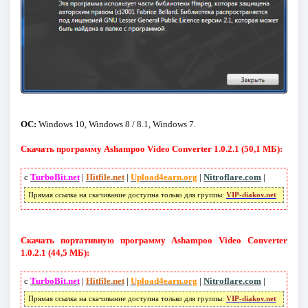
ОС:
Windows 10, Windows 8 / 8.1, Windows 7.
Скачать программу Ashampoo Video Converter 1.0.2.1 (50,1 МБ):
с
TurboBit.net
|
Hitfile.net
|
Upload4earn.org
|
Nitroflare.com
|
Прямая ссылка на скачивание доступна только для группы:
VIP-diakov.net
Скачать портативную программу Ashampoo Video Converter
1.0.2.1 (44,5 МБ):
с
TurboBit.net
|
Hitfile.net
|
Upload4earn.org
|
Nitroflare.com
|
Прямая ссылка на скачивание доступна только для группы:
VIP-diakov.net