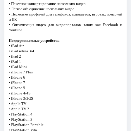
• Пакетное конвертирование нескольких видео
• Лёгкое объединение нескольких видео
• Несколько профилей для телефонов, планшетов, игровых консолей
и ПК
• Оптимизация видео для видеопорталов, таких как Facebook и
Youtube
Поддерживаемые устройства
• iPad Air
• iPad retina 3/4
• iPad 2
• iPad 1
• iPad Mini
• iPhone 7 Plus
• iPhone 6
• iPhone 7
• iPhone 5
• iPhone 4/4S
• iPhone 3/3GS
• Apple TV
• Apple TV 2
• PlayStation 4
• PlayStation 3
• PlayStation Portable
• PlayStation Vita