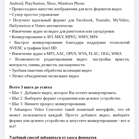
Android, PlayStation, Xbox, Windows Phone
• Превосходное качество изображения для всех форматов видео
• Супер простое управление
• Получите идеальный формат для Facebook, Youtube, MyVideo,
Dailymotion и Vimeo автоматически
• Извлечение аудио из видео для рингтонов или саундтреков
• Конвертирование в AVI, MKV, MPEG, WMV, MP4
• Быстрое конвертирование благодаря поддержке технологий
NVENC и графики Intel HD
• Извлечение аудио в MP3, AAC, OPUS, WVA, FLAC; OGG, WMA
• Возможности редактирования видео: настройка яркости,
контраста, гаммы, резкости, насыщенности
• Удобная пакетная обработка коллекции видео
• Лёгкое объединение нескольких видео
Всего 3 шага до успеха
• Шаг 1: Добавьте видео, которое Вы хотите конвертировать.
• Шаг 2: Выберите формат сохранения или целевое устройство.
• Шаг 3: Начните процесс конвертирования.
У Ashampoo Video Converter такой понятный интерфейс, что ей
может пользоваться каждый. Просто добавьте видео, выберите
формат или целевое устройство и запустите конвертирование - вот и
всё!
Удобный способ избавиться от хаоса форматов