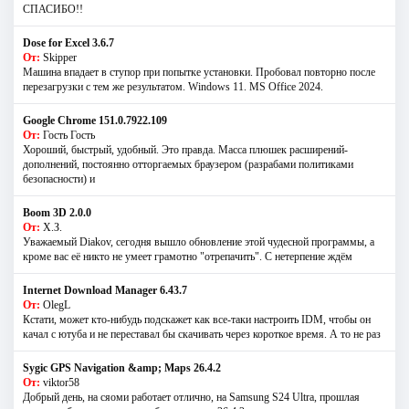
СПАСИБО!!
Dose for Excel 3.6.7
От:
Skipper
Машина впадает в ступор при попытке установки. Пробовал повторно после
перезагрузки с тем же результатом. Windows 11. MS Offiсe 2024.
Google Chrome 151.0.7922.109
От:
Гость Гость
Хороший, быстрый, удобный. Это правда. Масса плюшек расширений-
дополнений, постоянно отторгаемых браузером (разрабами политиками
безопасности) и
Boom 3D 2.0.0
От:
Х.З.
Уважаемый Diakov, сегодня вышло обновление этой чудесной программы, а
кроме вас её никто не умеет грамотно "отрепачить". С нетерпение ждём
Internet Download Manager 6.43.7
От:
OlegL
Кстати, может кто-нибудь подскажет как все-таки настроить IDM, чтобы он
качал с ютуба и не переставал бы скачивать через короткое время. А то не раз
Sygic GPS Navigation &amp; Maps 26.4.2
От:
viktor58
Добрый день, на сяоми работает отлично, на Samsung S24 Ultra, прошлая