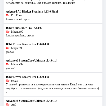
herramientas del contextual una a una las eliminas. Totalmente
Adguard Ad Blocker Premium 4.13.0 Final
От:
Pro-Euro
Комментарий скрыт
IObit Uninstaller Pro 15.6.0.6
От:
Magnus99
funciona perfecto, gracias!
IObit Driver Booster Pro 13.6.0.438
От:
Magnus99
gracias
Advanced SystemCare Ultimate 18.4.0.114
От:
Magnus99
gracias!
IObit Driver Booster Pro 13.6.0.438
От:
coliza
У данной проги есть два преимущества в сравнении с Easy.1 она отличает
ноутбуки от стационарных (а дрова на видеоадаптеры у них бывают разными)
2
Advanced SystemCare Ultimate 18.4.0.114
От:
And