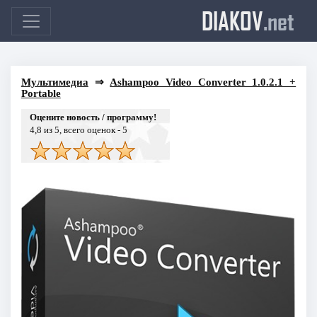
DIAKOV
.net
Мультимедиа
⇒
Ashampoo Video Converter 1.0.2.1 +
Portable
Оцените новость / программу!
4,8
из 5, всего оценок -
5