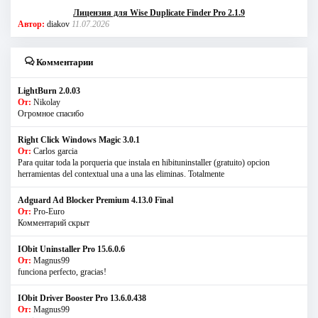
Лицензия для Wise Duplicate Finder Pro 2.1.9
Автор:
diakov
11.07.2026
Комментарии
LightBurn 2.0.03
От:
Nikolay
Огромное спасибо
Right Click Windows Magic 3.0.1
От:
Carlos garcia
Para quitar toda la porqueria que instala en hibituninstaller (gratuito) opcion
herramientas del contextual una a una las eliminas. Totalmente
Adguard Ad Blocker Premium 4.13.0 Final
От:
Pro-Euro
Комментарий скрыт
IObit Uninstaller Pro 15.6.0.6
От:
Magnus99
funciona perfecto, gracias!
IObit Driver Booster Pro 13.6.0.438
От:
Magnus99