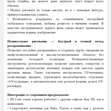
вдоль сплайна, вы можете даже написать текст вокруг всего
объекта.
• Можно рисовать не только кистью, но и с помощью контура,
прямоугольника или эллипса;
• Возможность рендеринга со сглаживанием, настройкой
глобального освещения, глубины резкости и мягкими тенями. В
качестве настраиваемого заднего фона сцены может применяться
градиентная заливка, изображение.
Попиксельное рисование — быстрый и точный метод
раскрашивания.
Позволяет послойно раскрашивать и создавать карты смещения на
низко-полигональный и высоко-полигональных объектах без
искажения исходной геометрии. Усовершенствованные
инструменты ретопологизации позволят заполнить отверстия и
заканчивать ретопологию кончиков пальцев или хвостов одним
щелчком мыши. Также улучшены инструменты UV-мэппинга,
позволяющие вращать, перемещать масштабировать отдельные
«UV-островки», в автоматическом или ручном режиме делать UV-
раскладку.
Интеграция со сторонними программами:
• 3D Coat очень хорошо работает с другим софтом. Как 3D, так и
композным.
• Существуют апплинки для Nuke, Fusion, а также еще с десяток