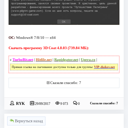
ОС:
Windows® 7/8/10 — x64
Скачать программу 3D Coat 4.8.03 (739.84 МБ):
с
TurboBit.net
|
Hitfile.net
|
Rapidgator.net
|
Upera.co
|
Прямая ссылка на скачивание доступна только для группы:
VIP-diakov.net
Сказали спасибо: 7
RYK
Сказали спасибо: 7
29/09/2017
9 073
0
Вернуться назад