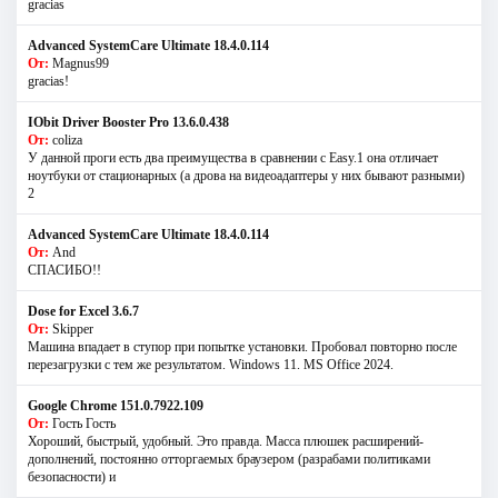
gracias
Advanced SystemCare Ultimate 18.4.0.114
От:
Magnus99
gracias!
IObit Driver Booster Pro 13.6.0.438
От:
coliza
У данной проги есть два преимущества в сравнении с Easy.1 она отличает
ноутбуки от стационарных (а дрова на видеоадаптеры у них бывают разными)
2
Advanced SystemCare Ultimate 18.4.0.114
От:
And
СПАСИБО!!
Dose for Excel 3.6.7
От:
Skipper
Машина впадает в ступор при попытке установки. Пробовал повторно после
перезагрузки с тем же результатом. Windows 11. MS Offiсe 2024.
Google Chrome 151.0.7922.109
От:
Гость Гость
Хороший, быстрый, удобный. Это правда. Масса плюшек расширений-
дополнений, постоянно отторгаемых браузером (разрабами политиками
безопасности) и