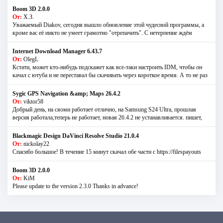
Boom 3D 2.0.0
От:
Х.З.
Уважаемый Diakov, сегодня вышло обновление этой чудесной программы, а
кроме вас её никто не умеет грамотно "отрепачить". С нетерпение ждём
Internet Download Manager 6.43.7
От:
OlegL
Кстати, может кто-нибудь подскажет как все-таки настроить IDM, чтобы он
качал с ютуба и не переставал бы скачивать через короткое время. А то не раз
Sygic GPS Navigation &amp; Maps 26.4.2
От:
viktor58
Добрый день, на сяоми работает отлично, на Samsung S24 Ultra, прошлая
версия работала,теперь не работает, новая 26.4.2 не устанавливается. пишет,
Blackmagic Design DaVinci Resolve Studio 21.0.4
От:
nickolay22
Спасибо большое! В течение 15 минут скачал обе части с https://filespayouts
Boom 3D 2.0.0
От:
KiM
Please update to the version 2.3.0 Thanks in advance!