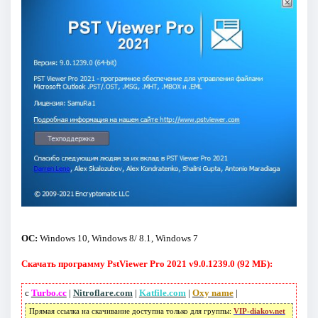
ОС:
Windows 10, Windows 8/ 8.1, Windows 7
Скачать программу PstViewer Pro 2021 v9.0.1239.0 (92 МБ):
с
Turbo.cc
|
Nitroflare.com
|
Katfile.com
|
Oxy name
|
Прямая ссылка на скачивание доступна только для группы:
VIP-diakov.net