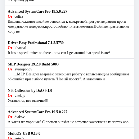
всегда под рукой.
Advanced SystemCare Pro 19.5.0.227
От:
coliza
Вышеизложенное мной не относится к конкретной программе,данная прога
мне давно не интересна,просто люблю читать коменты.Поймите правильно,не
хочу не
Driver Easy Professional 7.1.5.5750
От:
khanaa1
It has a speed limiter on there - how can I get around that speed issue?
MEP Designer 29.2.0 Build 5003
От:
svoroponov
..........MEP Designer аварийно завершает работу с всплывающим сообщением
об ошибке при выборе пункта "Новый проект". Аналогично и
Nik Collection by DxO 9.1.0
От:
vitek_s
Установил, все отлично!!!
Advanced SystemCare Pro 19.5.0.227
От:
diakov
А какая же хорошая? С времен punshА не встречал качественных портах app
MultiOS-USB 0.13.0
От:
snip2k