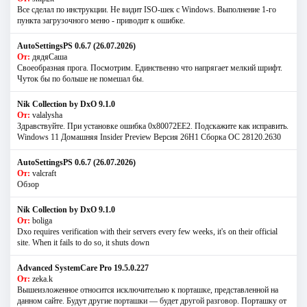
Все сделал по инструкции. Не видит ISO-шек с Windows. Выполнение 1-го
пункта загрузочного меню - приводит к ошибке.
AutoSettingsPS 0.6.7 (26.07.2026)
От:
дядяСаша
Своеобразная прога. Посмотрим. Единственно что напрягает мелкий шрифт.
Чуток бы по больше не помешал бы.
Nik Collection by DxO 9.1.0
От:
valalysha
Здравствуйте. При установке ошибка 0х80072EE2. Подскажите как исправить.
Windows 11 Домашняя Insider Preview Версия 26H1 Сборка ОС 28120.2630
AutoSettingsPS 0.6.7 (26.07.2026)
От:
valcraft
Обзор
Nik Collection by DxO 9.1.0
От:
boliga
Dxo requires verification with their servers every few weeks, it's on their official
site. When it fails to do so, it shuts down
Advanced SystemCare Pro 19.5.0.227
От:
zeka.k
Вышеизложенное относится исключительно к порташке, представленной на
данном сайте. Будут другие порташки — будет другой разговор. Порташку от