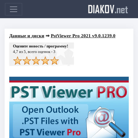
DIAKOV
.net
Данные и диски
⇒
PstViewer Pro 2021 v9.0.1239.0
Оцените новость / программу!
4,7
из 5, всего оценок -
3