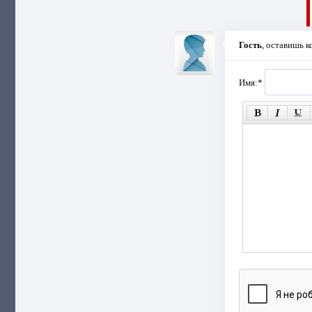
Гость
, оставишь 
Имя:
*