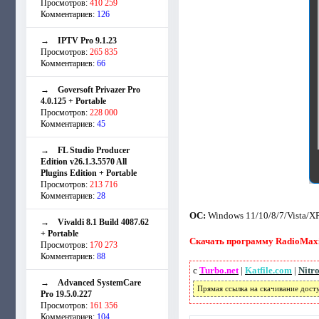
Просмотров:
410 259
Комментариев:
126
→
IPTV Pro 9.1.23
Просмотров:
265 835
Комментариев:
66
→
Goversoft Privazer Pro
4.0.125 + Portable
Просмотров:
228 000
Комментариев:
45
→
FL Studio Producer
Edition v26.1.3.5570 All
Plugins Edition + Portable
Просмотров:
213 716
Комментариев:
28
ОС:
Windows 11/10/8/7/Vista/X
→
Vivaldi 8.1 Build 4087.62
+ Portable
Скачать программу RadioMaximu
Просмотров:
170 273
Комментариев:
88
с
Turbo.net
|
Katfile.com
|
Nitr
→
Advanced SystemCare
Прямая ссылка на скачивание дост
Pro 19.5.0.227
Просмотров:
161 356
Комментариев:
104