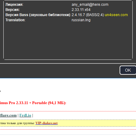
P
s Pro 2.33.11 + Portable (94,1 МБ):
oflare.com
|
Frdl.io
|
упна только для группы:
VIP-diakov.net