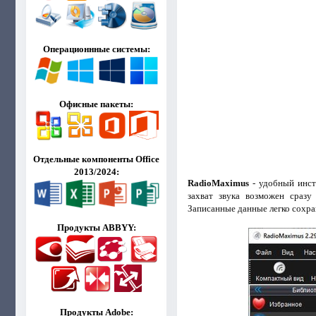
Операционнные системы:
Офисные пакеты:
Отдельные компоненты Office
2013/2024:
RadioMaximus
- удобный инст
захват звука возможен сразу
Записанные данные легко сохр
Продукты ABBYY:
Продукты Adobe: