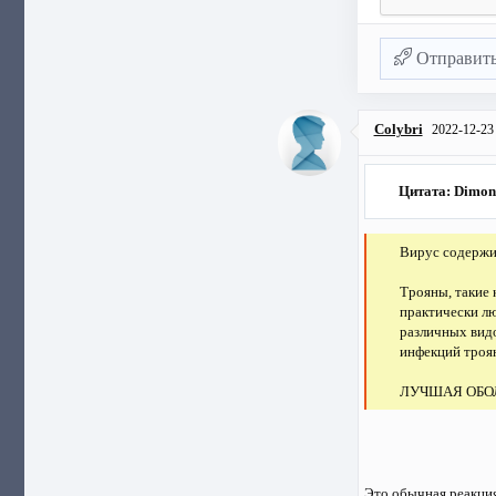
Отправит
Colybri
2022-12-23
Цитата: Dimon
Вирус содержи
Трояны, такие 
практически л
различных видо
инфекций троян
ЛУЧШАЯ ОБО
Это обычная реакция