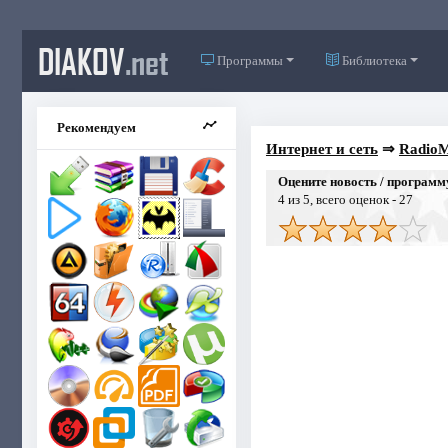
DIAKOV
.net
Программы
Библиотека
Рекомендуем
Интернет и сеть
⇒
RadioM
Оцените новость / программ
4
из 5, всего оценок -
27