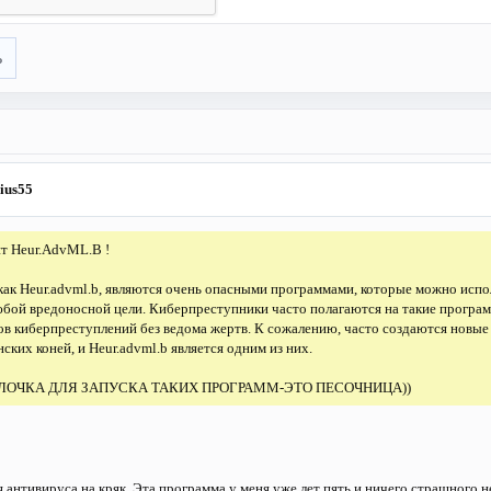
ь
ius55
т Heur.AdvML.B !
как Heur.advml.b, являются очень опасными программами, которые можно испо
юбой вредоносной цели. Киберпреступники часто полагаются на такие програ
в киберпреступлений без ведома жертв. К сожалению, часто создаются новые
ских коней, и Heur.advml.b является одним из них.
ЛОЧКА ДЛЯ ЗАПУСКА ТАКИХ ПРОГРАММ-ЭТО ПЕСОЧНИЦА))
 антивируса на кряк. Эта программа у меня уже лет пять и ничего страшного 