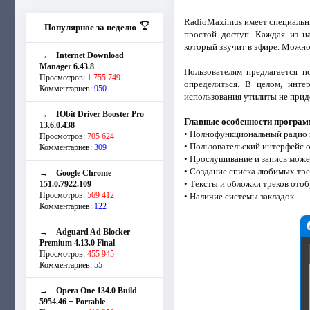
RadioMaximus имеет специальны
Популярное за неделю
простой доступ. Каждая из н
который звучит в эфире. Можно
→
Internet Download
Manager 6.43.8
Пользователям предлагается 
Просмотров:
1 755 749
определиться. В целом, инт
Комментариев:
950
использования утилиты не приде
→
IObit Driver Booster Pro
Главные особенности програ
13.6.0.438
• Полнофункциональный радио 
Просмотров:
705 624
• Пользовательский интерфейс 
Комментариев:
309
• Прослушивание и запись может
• Создание списка любимых тре
→
Google Chrome
• Тексты и обложки треков ото
151.0.7922.109
Просмотров:
569 412
• Наличие системы закладок.
Комментариев:
122
→
Adguard Ad Blocker
Premium 4.13.0 Final
Просмотров:
455 945
Комментариев:
55
→
Opera One 134.0 Build
5954.46 + Portable