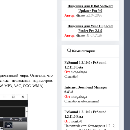
Лицензия для IObit Software
Updater Pro 9.0
Автор:
diakov
22.07.2026
Лицензия для Wise Duplicate
Finder Pro 2.1.9
Автор:
diakov
11.07.2026
Комментарии
FxSound 1.2.10.0 / FxSound
1.2.11.0 Beta
От:
nicogalzaga
диостанций мира. Отметим, что
Спасибо!
колько несложных параметров.
RAW, MP3, AAC, OGG, WMA).
Internet Download Manager
6.43.8
От:
nicogalzaga
Спасибо за обновление!
FxSound 1.2.10.0 / FxSound
1.2.11.0 Beta
От:
monk70
На гитхабе есть бета-версия 1.2.12,