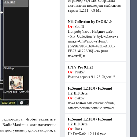
её размер 74,4 МБ. С оф.сайта
скачивается последняя стабильная
версия 1.2.11 - 69 МБ.
Nik Collection by DxO 9.1.0
От:
Souffi
Попробуй это : Найдите файл
«Nik_Collection_9_byDxO.exe» в
папке «C:\Windows\Temp\
{5A967910-C604-493B-A80C-
FB2314122A36}\.cr» (или
похожей) и
IPTV Pro 9.1.23
От:
Paul57
Вышла версия 9.1.25. Ждём!!!
FxSound 1.2.10.0 / FxSound
1.2.11.0 Beta
От:
diakov
пока только сам список обнов,
самого релиза пока не нахожу.
 радиоэфира. Чтобы захватить
FxSound 1.2.10.0 / FxSound
1.2.11.0 Beta
. RadioMaximus автоматически
От:
Ross
сем доступным радиостанциям, а
На ГитХабе 1.2.11.0 уже