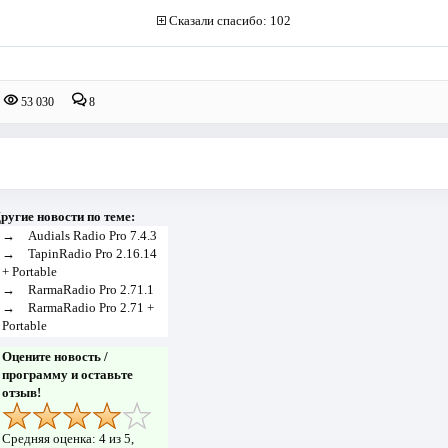
Сказали спасибо: 102
53 030
8
ругие новости по теме:
→
Audials Radio Pro 7.4.3
→
TapinRadio Pro 2.16.14
+ Portable
→
RarmaRadio Pro 2.71.1
→
RarmaRadio Pro 2.71 +
Portable
Оцените новость /
программу и оставьте
отзыв!
Средняя оценка:
4
из 5,