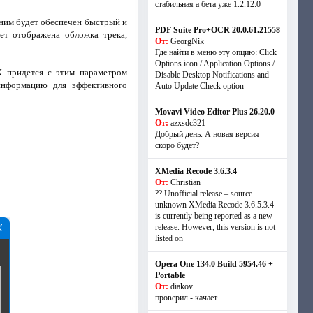
стабильная а бета уже 1.2.12.0
 ним будет обеспечен быстрый и
PDF Suite Pro+OCR 20.0.61.21558
ет отображена обложка трека,
От:
GeorgNik
Где найти в меню эту опцию: Click
Options icon / Application Options /
К придется с этим параметром
Disable Desktop Notifications and
информацию для эффективного
Auto Update Check option
Movavi Video Editor Plus 26.20.0
От:
azxsdc321
Добрый день. А новая версия
скоро будет?
XMedia Recode 3.6.3.4
От:
Christian
?? Unofficial release – source
unknown XMedia Recode 3.6.5.3.4
is currently being reported as a new
release. However, this version is not
listed on
Opera One 134.0 Build 5954.46 +
Portable
От:
diakov
проверил - качает.