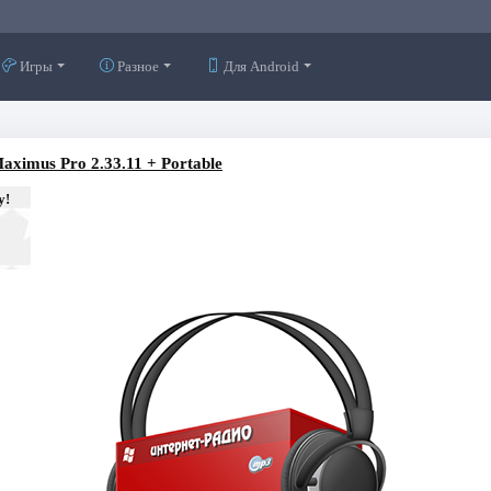
Игры
Разное
Для Android
aximus Pro 2.33.11 + Portable
у!