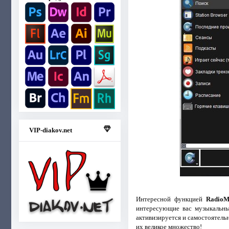
VIP-diakov.net
Интересной функцией
RadioM
интересующие вас музыкальны
активизируется и самостоятель
их великое множество!