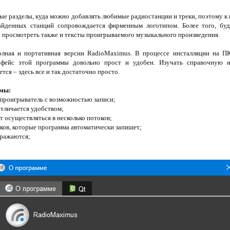
е разделы, куда можно добавлять любимые радиостанции и треки, поэтому к
айденных станций сопровождается фирменным логотипом. Более того, буд
 просмотреть также и тексты проигрываемого музыкального произведения.
полная и портативная версии RadioMaximus. В процессе инсталляции на П
ерфейс этой программы довольно прост и удобен. Изучать справочную 
тся – здесь все и так достаточно просто.
ммы:
проигрыватель с возможностью записи;
отличается удобством;
 осуществляться в несколько потоков;
ков, которые программа автоматически запишет;
бражаются;