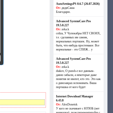
AutoSettingsPS 0.6.7 (26.07.2026)
От:
дядяСаша
Благодарю.
Advanced SystemCare Pro
19.5.0.227
От:
zeka.k
coliza, У Чупокабры НЕТ СВОИХ,
т.е. сделанных им самим,
нормальных порташек. Ну, может
быть, что-нибудь простенькое. Все
нормальные - это СПИЖ... у
Advanced SystemCare Pro
19.5.0.227
От:
zeka.k
diakov, О punsh-е все давным-
давно забыли, а некоторые даже
понятия не имеют, кто это. Это как
о динозаврах вспоминать. Ваша
порташка от кого будет
Internet Download Manager
6.43.8
От:
AlexDonetsk
У кого не скачивает с ЮТЮБ (нет
менюшки), поэксперементируйте с