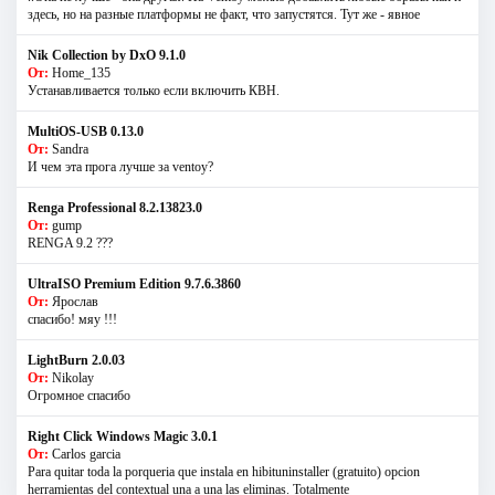
здесь, но на разные платформы не факт, что запустятся. Тут же - явное
Nik Collection by DxO 9.1.0
От:
Home_135
Устанавливается только если включить КВН.
MultiOS-USB 0.13.0
От:
Sandra
И чем эта прога лучше за ventoy?
Renga Professional 8.2.13823.0
От:
gump
RENGA 9.2 ???
UltraISO Premium Edition 9.7.6.3860
От:
Ярослав
спасибо! мяу !!!
LightBurn 2.0.03
От:
Nikolay
Огромное спасибо
Right Click Windows Magic 3.0.1
От:
Carlos garcia
Para quitar toda la porqueria que instala en hibituninstaller (gratuito) opcion
herramientas del contextual una a una las eliminas. Totalmente