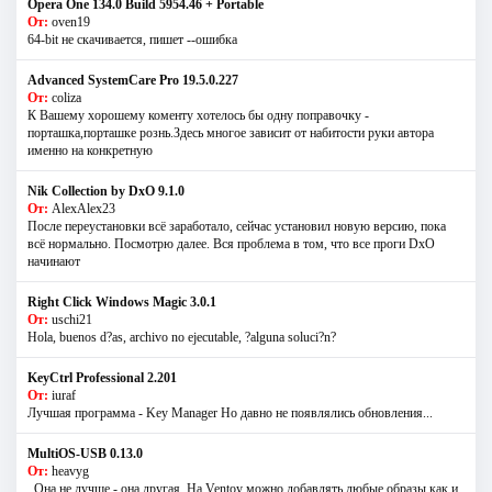
Opera One 134.0 Build 5954.46 + Portable
От:
oven19
64-bit не скачивается, пишет --ошибка
Advanced SystemCare Pro 19.5.0.227
От:
coliza
К Вашему хорошему коменту хотелось бы одну поправочку -
порташка,порташке рознь.Здесь многое зависит от набитости руки автора
именно на конкретную
Nik Collection by DxO 9.1.0
От:
AlexAlex23
После переустановки всё заработало, сейчас установил новую версию, пока
всё нормально. Посмотрю далее. Вся проблема в том, что все проги DxO
начинают
Right Click Windows Magic 3.0.1
От:
uschi21
Hola, buenos d?as, archivo no ejecutable, ?alguna soluci?n?
KeyCtrl Professional 2.201
От:
iuraf
Лучшая программа - Key Manager Но давно не появлялись обновления...
MultiOS-USB 0.13.0
От:
heavyg
..Она не лучше - она другая. На Ventoy можно добавлять любые образы как и