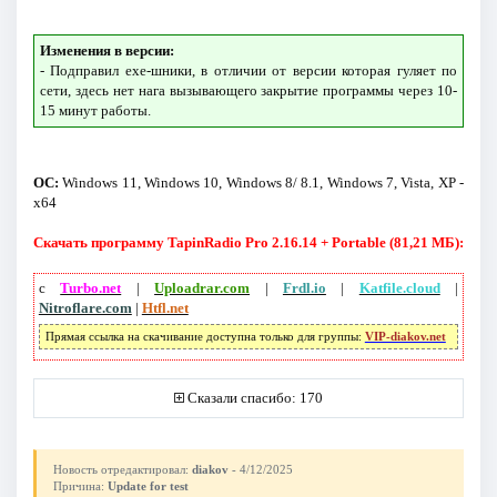
Изменения в версии:
- Подправил exe-шники, в отличии от версии которая гуляет по
сети, здесь нет нага вызывающего закрытие программы через 10-
15 минут работы.
ОС:
Windows 11, Windows 10, Windows 8/ 8.1, Windows 7, Vista, XP -
x64
Скачать программу TapinRadio Pro 2.16.14 + Portable (81,21 МБ):
с
Turbo.net
|
Uploadrar.com
|
Frdl.io
|
Katfile.cloud
|
Nitroflare.com
|
Htfl.net
Прямая ссылка на скачивание доступна только для группы:
VIP-diakov.net
Сказали спасибо: 170
Новость отредактировал:
diakov
- 4/12/2025
Причина:
Update for test