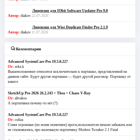
Лицензия для IObit Software Updater Pro 9.0
Автор:
diakov
22.07.2026
Лицензия для Wise Duplicate Finder Pro 2.1.9
Автор:
diakov
11.07.2026
Комментарии
Advanced SystemCare Pro 19.5.0.227
От:
zeka.k
Вышеизложенное относится исключительно к порташке, представленной на
данном сайте. Будут другие порташки — будет другой разговор. Порташку от
какого
SketchUp Pro 2026 26.2.243 + Thea + Chaos V-Ray
От:
alivakos
А портативки почему-то нет (?).
Advanced SystemCare Pro 19.5.0.227
От:
coliza
Ставя огромные (по моим понятиям) проги,пользователи начали забывать или
не сталкивались, про маленькую портативку Modern Tweaker 2.1 Final