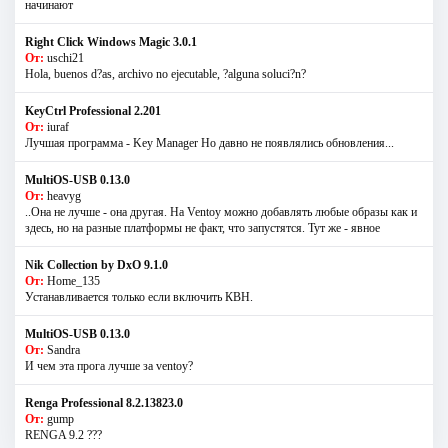
начинают
Right Click Windows Magic 3.0.1
От:
uschi21
Hola, buenos d?as, archivo no ejecutable, ?alguna soluci?n?
KeyCtrl Professional 2.201
От:
iuraf
Лучшая программа - Key Manager Но давно не появлялись обновления...
MultiOS-USB 0.13.0
От:
heavyg
..Она не лучше - она другая. На Ventoy можно добавлять любые образы как и
здесь, но на разные платформы не факт, что запустятся. Тут же - явное
Nik Collection by DxO 9.1.0
От:
Home_135
Устанавливается только если включить КВН.
MultiOS-USB 0.13.0
От:
Sandra
И чем эта прога лучше за ventoy?
Renga Professional 8.2.13823.0
От:
gump
RENGA 9.2 ???