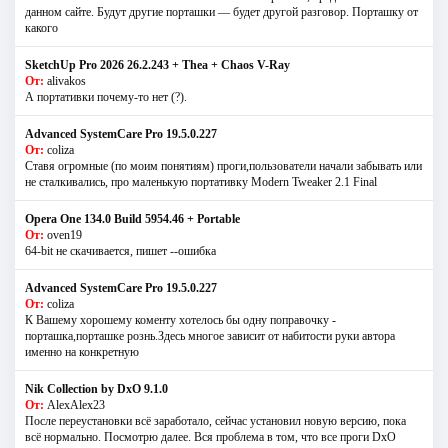
данном сайте. Будут другие порташки — будет другой разговор. Порташку от
какого
SketchUp Pro 2026 26.2.243 + Thea + Chaos V-Ray
От:
alivakos
А портативки почему-то нет (?).
Advanced SystemCare Pro 19.5.0.227
От:
coliza
Ставя огромные (по моим понятиям) проги,пользователи начали забывать или
не сталкивались, про маленькую портативку Modern Tweaker 2.1 Final
Opera One 134.0 Build 5954.46 + Portable
От:
oven19
64-bit не скачивается, пишет --ошибка
Advanced SystemCare Pro 19.5.0.227
От:
coliza
К Вашему хорошему коменту хотелось бы одну поправочку -
порташка,порташке рознь.Здесь многое зависит от набитости руки автора
именно на конкретную
Nik Collection by DxO 9.1.0
От:
AlexAlex23
После переустановки всё заработало, сейчас установил новую версию, пока
всё нормально. Посмотрю далее. Вся проблема в том, что все проги DxO