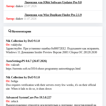
Лицензия для IObit Software Updater Pro 9.0
Автор:
diakov
22.07.2026
Лицензия для Wise Duplicate Finder Pro 2.1.9
Автор:
diakov
11.07.2026
Комментарии
Nik Collection by DxO 9.1.0
От:
valalysha
Здравствуйте. При установке ошибка 0х80072EE2. Подскажите как исправить.
Windows 11 Домашняя Insider Preview Версия 26H1 Сборка ОС 28120.2630
AutoSettingsPS 0.6.7 (26.07.2026)
От:
valcraft
https://torrents-soft.ru/1014-obzor-programmy-autosettingsps.html
Nik Collection by DxO 9.1.0
От:
boliga
Dxo requires verification with their servers every few weeks, it's on their official
site. When it fails to do so, it shuts down
Advanced SystemCare Pro 19.5.0.227
От:
zeka.k
Вышеизложенное относится исключительно к порташке, представленной на