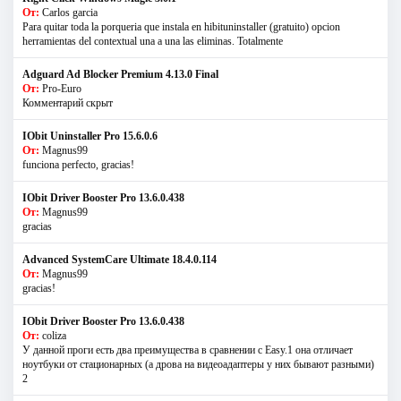
От:
Carlos garcia
Para quitar toda la porqueria que instala en hibituninstaller (gratuito) opcion
herramientas del contextual una a una las eliminas. Totalmente
Adguard Ad Blocker Premium 4.13.0 Final
От:
Pro-Euro
Комментарий скрыт
IObit Uninstaller Pro 15.6.0.6
От:
Magnus99
funciona perfecto, gracias!
IObit Driver Booster Pro 13.6.0.438
От:
Magnus99
gracias
Advanced SystemCare Ultimate 18.4.0.114
От:
Magnus99
gracias!
IObit Driver Booster Pro 13.6.0.438
От:
coliza
У данной проги есть два преимущества в сравнении с Easy.1 она отличает
ноутбуки от стационарных (а дрова на видеоадаптеры у них бывают разными)
2