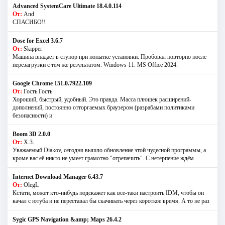
Advanced SystemCare Ultimate 18.4.0.114
От:
And
СПАСИБО!!
Dose for Excel 3.6.7
От:
Skipper
Машина впадает в ступор при попытке установки. Пробовал повторно после
перезагрузки с тем же результатом. Windows 11. MS Offiсe 2024.
Google Chrome 151.0.7922.109
От:
Гость Гость
Хороший, быстрый, удобный. Это правда. Масса плюшек расширений-
дополнений, постоянно отторгаемых браузером (разрабами политиками
безопасности) и
Boom 3D 2.0.0
От:
Х.З.
Уважаемый Diakov, сегодня вышло обновление этой чудесной программы, а
кроме вас её никто не умеет грамотно "отрепачить". С нетерпение ждём
Internet Download Manager 6.43.7
От:
OlegL
Кстати, может кто-нибудь подскажет как все-таки настроить IDM, чтобы он
качал с ютуба и не переставал бы скачивать через короткое время. А то не раз
Sygic GPS Navigation &amp; Maps 26.4.2