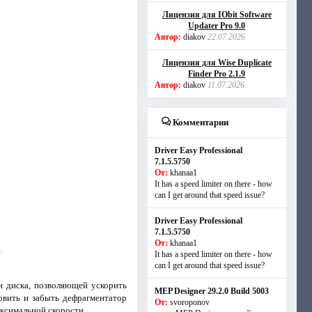
Лицензия для IObit Software
Updater Pro 9.0
Автор:
diakov
22.07.2026
Лицензия для Wise Duplicate
Finder Pro 2.1.9
Автор:
diakov
11.07.2026
Комментарии
Driver Easy Professional
7.1.5.5750
От:
khanaa1
It has a speed limiter on there - how
can I get around that speed issue?
Driver Easy Professional
7.1.5.5750
От:
khanaa1
It has a speed limiter on there - how
can I get around that speed issue?
и диска, позволяющей ускорить
MEP Designer 29.2.0 Build 5003
овить и забыть дефрагментатор
От:
svoroponov
аксимальной скорости.