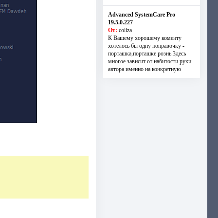
Advanced SystemCare Pro
19.5.0.227
От:
coliza
К Вашему хорошему коменту
хотелось бы одну поправочку -
порташка,порташке рознь.Здесь
многое зависит от набитости руки
автора именно на конкретную