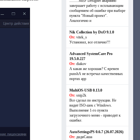
..........MEP Designer аварийно
завершает работу с всплывающим
сообщением об ошибке при выборе
пункта "Новый проект".
Аналогично и
Nik Collection by DxO 9.1.0
От:
vitek_s
Установил, все отлично!!!
Advanced SystemCare Pro
19.5.0.227
От:
diakov
А какая же хорошая? С времен
punshА не встречал качественных
портах app
MultiOS-USB 0.13.0
От:
snip2k
Все сделал по инструкции. Не
видит ISO-шек с Windows.
Выполнение 1-го пункта
загрузочного меню - приводит к
ошибке.
AutoSettingsPS 0.6.7 (26.07.2026)
От:
дядяСаша