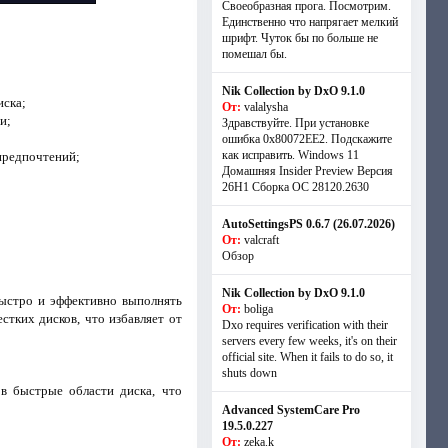
Своеобразная прога. Посмотрим.
Единственно что напрягает мелкий
шрифт. Чуток бы по больше не
помешал бы.
Nik Collection by DxO 9.1.0
иска;
От:
valalysha
и;
Здравствуйте. При установке
ошибка 0х80072EE2. Подскажите
как исправить. Windows 11
 предпочтений;
Домашняя Insider Preview Версия
26H1 Сборка ОС 28120.2630
AutoSettingsPS 0.6.7 (26.07.2026)
От:
valcraft
Обзор
Nik Collection by DxO 9.1.0
быстро и эффективно выполнять
От:
boliga
тких дисков, что избавляет от
Dxo requires verification with their
servers every few weeks, it's on their
official site. When it fails to do so, it
shuts down
в быстрые области диска, что
Advanced SystemCare Pro
19.5.0.227
От:
zeka.k