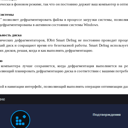
атически в фоновом режиме, так что он постоянно держит ваш компьютер в опт
 системы
g" позволяет дефрагментировать файлы в процессе загрузки системы, позвол
 дефрагментированы в активном состоянии системы Windows.
ьность диска
ических дефрагментаторов, IObit Smart Defrag не постоянно проводит проц
й диск и сокращают время его безотказной работы. Smart Defrag использует т
 дисков, решая, когда и как выполнять дефрагментацию.
ию
компьютера лучше сохраняется, когда дефрагментация выполняется на рег
воляющий планировать дефрагментацию диска в соответствии с вашими потреб
той в навигации интерфейс, позволяющий выполнять операции оптимизации да