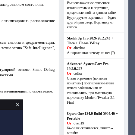
Вышеизложенное относится
имизированном состоянии.
исключительно к порташке,
представленной на данном сайте.
Будут другие порташки — будет
яя оптимизировать расположение
другой разговор. Порташку от
какого
SketchUp Pro 2026 26.2.243 +
ессы анализа и дефрагментации,
Thea + Chaos V-Ray
ехнологию "Safe Intelligence",
От:
alivakos
А портативки почему-то нет (?).
Advanced SystemCare Pro
19.5.0.227
улярной основе. Smart Defrag
От:
coliza
ностями.
Ставя огромные (по моим
понятиям) проги,пользователи
начали забывать или не
же начинающим пользователям.
сталкивались, про маленькую
портативку Modern Tweaker 2.1
Final
Opera One 134.0 Build 5954.46 +
Portable
От:
oven19
64-bit не скачивается, пишет --
ошибка