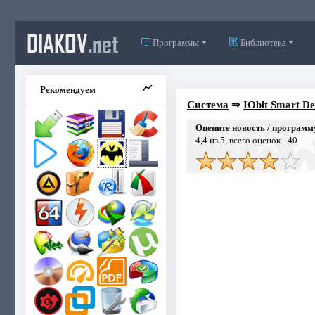
DIAKOV
.net
Программы
Библиотека
Рекомендуем
Система
⇒
IObit Smart De
Оцените новость / программ
4,4
из 5, всего оценок -
40