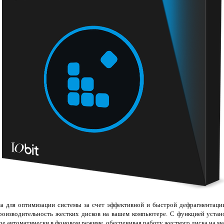
а для оптимизации системы за счет эффективной и быстрой дефрагментаци
производительность жестких дисков на вашем компьютере. С функцией устан
ре автоматически в фоновом режиме, обеспечивая работу жесткого диска на м