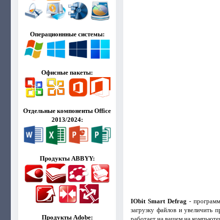
Операционнные системы:
Офисные пакеты:
Отдельные компоненты Office
2013/2024:
Продукты ABBYY:
IObit Smart Defrag
- программ
загрузку файлов и увеличить 
Продукты Adobe:
работает на вашем на компьюте