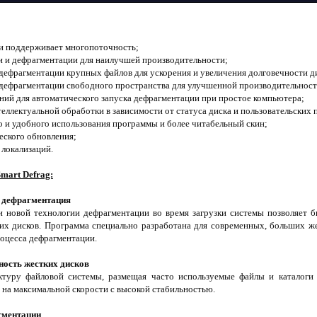
и поддерживает многопоточность;
и и дефрагментации для наилучшей производительности;
дефрагментации крупных файлов для ускорения и увеличения долговечности д
 дефрагментации свободного пространства для улучшенной производительност
ний для автоматического запуска дефрагментации при простое компьютера;
теллектуальной обработки в зависимости от статуса диска и пользовательских
о и удобного использования программы и более читабельный скин;
еского обновления;
 локализаций.
mart Defrag:
 дефрагментация
 и новой технологии дефрагментации во время загрузки системы позволяет 
их дисков. Программа специально разработана для современных, больших жес
оцесса дефрагментации.
ость жестких дисков
ктуру файловой системы, размещая часто используемые файлы и каталоги 
 на максимальной скорости с высокой стабильностью.
гментации