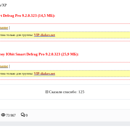
a/XP
 Defrag Pro 9.2.0.323 (14,5 МБ):
name
|
упна только для группы:
VIP-diakov.net
 IObit Smart Defrag Pro 9.2.0.323 (25,9 МБ):
name
|
упна только для группы:
VIP-diakov.net
Сказали спасибо: 125
73 967
9