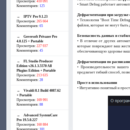
Просмотров:
410 091
• Smart Defrag работает автом
Комментариев:
125
Дефрагментация при загрузке
→
IPTV Pro 9.1.23
• Технология "Boot Time Defra
Просмотров:
265 664
файлов, которые не могут быть
Комментариев:
65
Безопасность данных и стабил
→
Goversoft Privazer Pro
• В отличие от других автомат
4.0.125 + Portable
Просмотров:
227 937
которые повреждают ваш жестки
Комментариев:
45
обеспечивающую здоровье ваших
→
FL Studio Producer
Дефрагментация по расписан
Edition v26.1.3.5570 All
• Производительности вашего 
Plugins Edition + Portable
предлагает гибкий способ, поз
Просмотров:
213 635
Комментариев:
28
Прост в использовании
• Интуитивно понятный и прос
→
Vivaldi 8.1 Build 4087.62
+ Portable
Просмотров:
169 991
Комментариев:
88
→
Advanced SystemCare
Pro 19.5.0.227
Просмотров:
160 884
Комментариев:
101