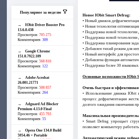
Популярное за неделю
Новое IObit Smart Defrag:
• Новый движок дефрагментаци
→
IObit Driver Booster Pro
• Новая технология оптимизаци
13.6.0.438
• Поддержка новой технологии 
Просмотров:
705 275
• Поддержка новой технологии
Комментариев:
309
• Поддержка планирования зада
• Добавлен тихий режим для ин
→
Google Chrome
• Новый интерфейс для простог
151.0.7922.109
• Добавлена функция автоматич
Просмотров:
568 816
• Поддержка более 30 языковых
Комментариев:
122
Основные возможности IObit S
→
Adobe Acrobat
26.001.21771
Просмотров:
508 857
Очень быстрая и эффективная
Комментариев:
264
• Использование движка IObit
процесс дефрагментации жестк
→
Adguard Ad Blocker
долгого ожидания окончания пр
Premium 4.13.0 Final
Просмотров:
455 793
Максимальная производительн
Комментариев:
55
• Smart Defrag упрощает стру
позволяет компьютеру работать
→
Opera One 134.0 Build
5954.46 + Portable
Автоматический режим дефра