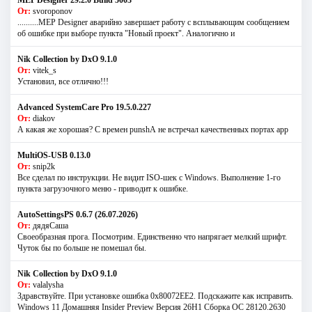
От:
svoroponov
..........MEP Designer аварийно завершает работу с всплывающим сообщением
об ошибке при выборе пункта "Новый проект". Аналогично и
Nik Collection by DxO 9.1.0
От:
vitek_s
Установил, все отлично!!!
Advanced SystemCare Pro 19.5.0.227
От:
diakov
А какая же хорошая? С времен punshА не встречал качественных портах app
MultiOS-USB 0.13.0
От:
snip2k
Все сделал по инструкции. Не видит ISO-шек с Windows. Выполнение 1-го
пункта загрузочного меню - приводит к ошибке.
AutoSettingsPS 0.6.7 (26.07.2026)
От:
дядяСаша
Своеобразная прога. Посмотрим. Единственно что напрягает мелкий шрифт.
Чуток бы по больше не помешал бы.
Nik Collection by DxO 9.1.0
От:
valalysha
Здравствуйте. При установке ошибка 0х80072EE2. Подскажите как исправить.
Windows 11 Домашняя Insider Preview Версия 26H1 Сборка ОС 28120.2630