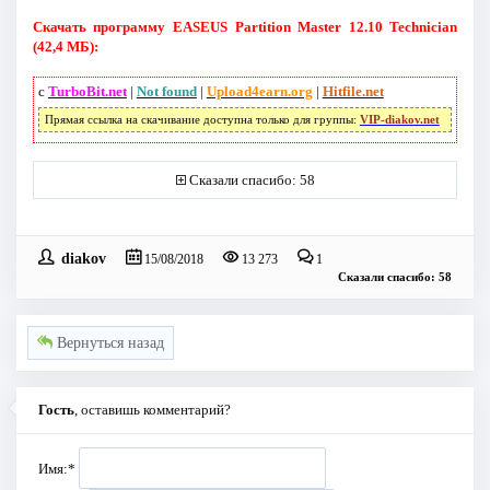
Скачать программу EASEUS Partition Master 12.10 Technician
(42,4 МБ):
с
TurboBit.net
|
Not found
|
Upload4earn.org
|
Hitfile.net
Прямая ссылка на скачивание доступна только для группы:
VIP-diakov.net
Сказали спасибо: 58
diakov
15/08/2018
13 273
1
Сказали спасибо: 58
Вернуться назад
Гость
, оставишь комментарий?
Имя:
*