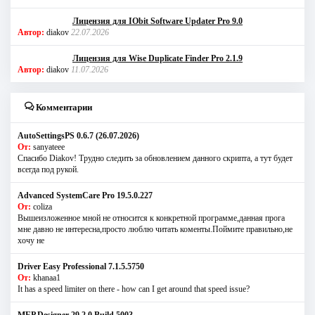
Лицензия для IObit Software Updater Pro 9.0
Автор:
diakov
22.07.2026
Лицензия для Wise Duplicate Finder Pro 2.1.9
Автор:
diakov
11.07.2026
Комментарии
AutoSettingsPS 0.6.7 (26.07.2026)
От:
sanyateee
Спасибо Diakov! Трудно следить за обновлением данного скрипта, а тут будет
всегда под рукой.
Advanced SystemCare Pro 19.5.0.227
От:
coliza
Вышеизложенное мной не относится к конкретной программе,данная прога
мне давно не интересна,просто люблю читать коменты.Поймите правильно,не
хочу не
Driver Easy Professional 7.1.5.5750
От:
khanaa1
It has a speed limiter on there - how can I get around that speed issue?
MEP Designer 29.2.0 Build 5003