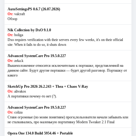
AutoSettingsPS 0.6.7 (26.07.2026)
От:
valcraft
Обзор
Nik Collection by DxO 9.1.0
От:
boliga
Dxo requires verification with their servers every few weeks, it's on their official
site. When it fails to do so, it shuts down
Advanced SystemCare Pro 19.5.0.227
От:
zeka.k
Вышеизложенное относится исключительно к порташке, представленной на
данном сайте. Будут другие порташки — будет другой разговор. Порташку от
какого
SketchUp Pro 2026 26.2.243 + Thea + Chaos V-Ray
От:
alivakos
А портативки почему-то нет (?).
Advanced SystemCare Pro 19.5.0.227
От:
coliza
Ставя огромные (по моим понятиям) проги,пользователи начали забывать или
не сталкивались, про маленькую портативку Modern Tweaker 2.1 Final
Opera One 134.0 Build 5954.46 + Portable