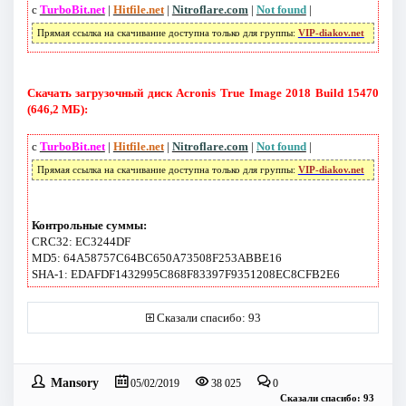
с
TurboBit.net
|
Hitfile.net
|
Nitroflare.com
|
Not found
|
Прямая ссылка на скачивание доступна только для группы:
VIP-diakov.net
Скачать загрузочный диск Acronis True Image 2018 Build 15470
(646,2 МБ):
с
TurboBit.net
|
Hitfile.net
|
Nitroflare.com
|
Not found
|
Прямая ссылка на скачивание доступна только для группы:
VIP-diakov.net
Контрольные суммы:
CRC32: EC3244DF
MD5: 64A58757C64BC650A73508F253ABBE16
SHA-1: EDAFDF1432995C868F83397F9351208EC8CFB2E6
Сказали спасибо: 93
Mansory
05/02/2019
38 025
0
Сказали спасибо: 93