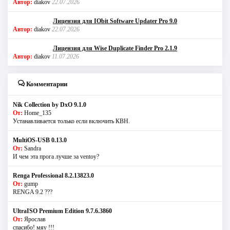
Автор:
diakov
22.07.2026
Лицензия для IObit Software Updater Pro 9.0
Автор:
diakov
22.07.2026
Лицензия для Wise Duplicate Finder Pro 2.1.9
Автор:
diakov
11.07.2026
Комментарии
Nik Collection by DxO 9.1.0
От:
Home_135
Устанавливается только если включить КВН.
MultiOS-USB 0.13.0
От:
Sandra
И чем эта прога лучше за ventoy?
Renga Professional 8.2.13823.0
От:
gump
RENGA 9.2 ???
UltraISO Premium Edition 9.7.6.3860
От:
Ярослав
спасибо! мяу !!!