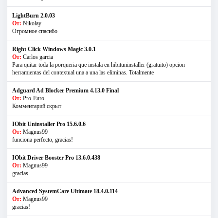
LightBurn 2.0.03
От:
Nikolay
Огромное спасибо
Right Click Windows Magic 3.0.1
От:
Carlos garcia
Para quitar toda la porqueria que instala en hibituninstaller (gratuito) opcion
herramientas del contextual una a una las eliminas. Totalmente
Adguard Ad Blocker Premium 4.13.0 Final
От:
Pro-Euro
Комментарий скрыт
IObit Uninstaller Pro 15.6.0.6
От:
Magnus99
funciona perfecto, gracias!
IObit Driver Booster Pro 13.6.0.438
От:
Magnus99
gracias
Advanced SystemCare Ultimate 18.4.0.114
От:
Magnus99
gracias!