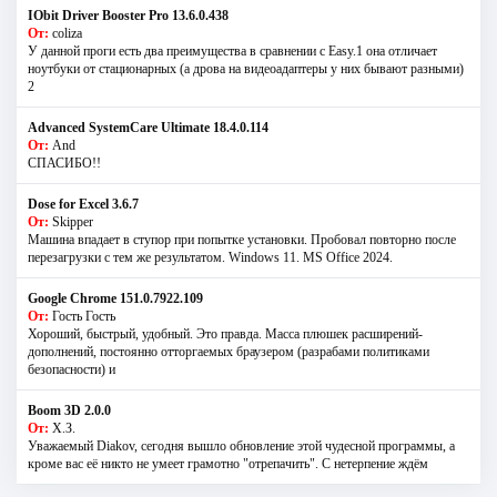
IObit Driver Booster Pro 13.6.0.438
От:
coliza
У данной проги есть два преимущества в сравнении с Easy.1 она отличает
ноутбуки от стационарных (а дрова на видеоадаптеры у них бывают разными)
2
Advanced SystemCare Ultimate 18.4.0.114
От:
And
СПАСИБО!!
Dose for Excel 3.6.7
От:
Skipper
Машина впадает в ступор при попытке установки. Пробовал повторно после
перезагрузки с тем же результатом. Windows 11. MS Offiсe 2024.
Google Chrome 151.0.7922.109
От:
Гость Гость
Хороший, быстрый, удобный. Это правда. Масса плюшек расширений-
дополнений, постоянно отторгаемых браузером (разрабами политиками
безопасности) и
Boom 3D 2.0.0
От:
Х.З.
Уважаемый Diakov, сегодня вышло обновление этой чудесной программы, а
кроме вас её никто не умеет грамотно "отрепачить". С нетерпение ждём