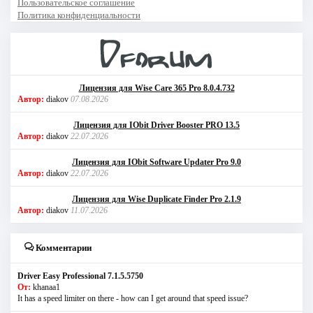
Пользовательское соглашение
Политика конфиденциальности
Лицензия для Wise Care 365 Pro 8.0.4.732
Автор:
diakov
07.08.2026
Лицензия для IObit Driver Booster PRO 13.5
Автор:
diakov
22.07.2026
Лицензия для IObit Software Updater Pro 9.0
Автор:
diakov
22.07.2026
Лицензия для Wise Duplicate Finder Pro 2.1.9
Автор:
diakov
11.07.2026
Комментарии
Driver Easy Professional 7.1.5.5750
От:
khanaa1
It has a speed limiter on there - how can I get around that speed issue?