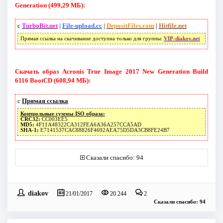
Generation (499,29 МБ):
с
TurboBit.net
|
File-upload.cc
|
DepositFiles.com
|
Hitfile.net
Прямая ссылка на скачивание доступна только для группы:
VIP-diakov.net
Скачать образ Acronis True Image 2017 New Generation Build
6116 BootCD (608,94 МБ):
с
Прямая ссылка
Контрольные суммы ISO образа:
CRC32:
CC003EE5
MD5:
4F11A48322CA312FEA6A36A257CCA5AD
SHA-1:
E7141537CAC88826F4692AEA75D5DA3CB8FE24B7
Сказали спасибо: 94
diakov
21/01/2017
20 244
2
Сказали спасибо: 94