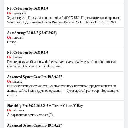
Nik Collection by DxO 9.1.0
От:
valalysha
Здравствуйте. При установке ошибка 0х80072EE2. Подскажите как исправить.
Windows 11 Домашняя Insider Preview Версия 26H1 Сборка ОС 28120.2630
AutoSettingsPS 0.6.7 (26.07.2026)
От:
valcraft
Обзор
Nik Collection by DxO 9.1.0
От:
boliga
Dxo requires verification with their servers every few weeks, it's on their official
site. When it fails to do so, it shuts down
Advanced SystemCare Pro 19.5.0.227
От:
zeka.k
Вышеизложенное относится исключительно к порташке, представленной на
данном сайте. Будут другие порташки — будет другой разговор. Порташку от
какого
SketchUp Pro 2026 26.2.243 + Thea + Chaos V-Ray
От:
alivakos
А портативки почему-то нет (?).
Advanced SystemCare Pro 19.5.0.227