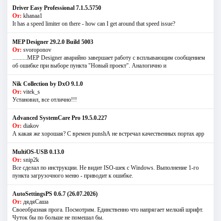
Driver Easy Professional 7.1.5.5750
От:
khanaa1
It has a speed limiter on there - how can I get around that speed issue?
MEP Designer 29.2.0 Build 5003
От:
svoroponov
..........MEP Designer аварийно завершает работу с всплывающим сообщением
об ошибке при выборе пункта "Новый проект". Аналогично и
Nik Collection by DxO 9.1.0
От:
vitek_s
Установил, все отлично!!!
Advanced SystemCare Pro 19.5.0.227
От:
diakov
А какая же хорошая? С времен punshА не встречал качественных портах app
MultiOS-USB 0.13.0
От:
snip2k
Все сделал по инструкции. Не видит ISO-шек с Windows. Выполнение 1-го
пункта загрузочного меню - приводит к ошибке.
AutoSettingsPS 0.6.7 (26.07.2026)
От:
дядяСаша
Своеобразная прога. Посмотрим. Единственно что напрягает мелкий шрифт.
Чуток бы по больше не помешал бы.