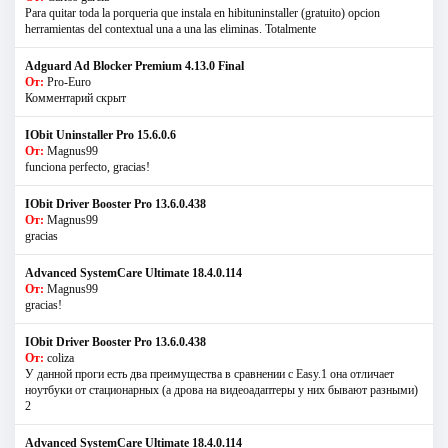
Para quitar toda la porqueria que instala en hibituninstaller (gratuito) opcion
herramientas del contextual una a una las eliminas. Totalmente
Adguard Ad Blocker Premium 4.13.0 Final
От:
Pro-Euro
Комментарий скрыт
IObit Uninstaller Pro 15.6.0.6
От:
Magnus99
funciona perfecto, gracias!
IObit Driver Booster Pro 13.6.0.438
От:
Magnus99
gracias
Advanced SystemCare Ultimate 18.4.0.114
От:
Magnus99
gracias!
IObit Driver Booster Pro 13.6.0.438
От:
coliza
У данной проги есть два преимущества в сравнении с Easy.1 она отличает
ноутбуки от стационарных (а дрова на видеоадаптеры у них бывают разными)
2
Advanced SystemCare Ultimate 18.4.0.114