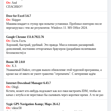
От:
And
СПАСИБО!!
Dose for Excel 3.6.7
От:
Skipper
Машина впадает в ступор при попытке установки. Пробовал повторно после
перезагрузки с тем же результатом. Windows 11. MS Offiсe 2024.
Google Chrome 151.0.7922.76
От:
Гость Гость
Хороший, быстрый, удобный. Это правда. Масса плюшек расширений-
дополнений, постоянно отторгаемых браузером (разрабами политиками
безопасности) и
Boom 3D 2.0.0
От:
Х.З.
Уважаемый Diakov, сегодня вышло обновление этой чудесной программы, а
кроме вас её никто не умеет грамотно "отрепачить". С нетерпение ждём
Internet Download Manager 6.43.7
От:
OlegL
Кстати, может кто-нибудь подскажет как все-таки настроить IDM, чтобы он
качал с ютуба и не переставал бы скачивать через короткое время. А то не раз
Sygic GPS Navigation &amp; Maps 26.4.2
От:
viktor58