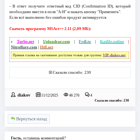
- В ответ получите ответный код CID (Confirmation ID), который
необходимо ввести в поля "A-H" и нажать кнопку "Применить".
Если всё выполнено без ошибок продукт активируется.
Скачать программу MSAct++ 2.11 (2,09 МБ):
с
Turbo.net
|
Uploadrar.com
|
Frdl.io
|
Katfile.online
|
Nitroflare.com
|
Htfl.net
Прямая ссылка на скачивание доступна только для группы:
VIP-diakov.net
Сказали спасибо: 230
diakov
11/12/2025
46 276
4
Сказали спасибо: 230
Вернуться назад
Гость
, оставишь комментарий?