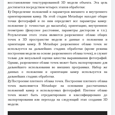
восстановление текстурированной 3D модели объекта. Эта цель
достигается посредством четырех этапов обработки:
1)
Определение положений и параметров внешнего и внутреннего
ориентирования камер. На этой стадии Metashape находит общие
точки фотографий и по ним определяет все параметры камер:
положение (с точностью до масштаба), ориентацию, внутреннюю
геометрию (фокусное расстояние, параметры дисторсии и т.п.).
Результатами этого этапа являются разреженное облако общих
точек в 3D пространстве модели и данные о положении и
ориентации камер. В Metashape разреженное облако точек не
используется на дальнейших стадиях обработки (кроме режима
построения модели на основе разреженного облака точек), и служит
только для визуальной оценки качества выравнивания фотографий.
Однако, разреженное облако точек может быть экспортировано для
дальнейшего использования во внешних программах. Набор же
данных о положении и ориентации камер используется на
дальнейших стадиях обработки.
2)
Построение плотного облака точек. Построение плотного облака
точек выполняется Metashape на основании рассчитанных
положений камер и используемых фотографий. Плотное облако
точек может быть отредактировано и классифицировано до
экспортирования или перехода на следующий этап создания 3D
модели.