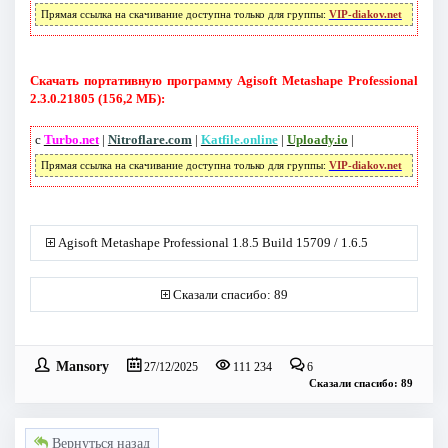
Прямая ссылка на скачивание доступна только для группы:
VIP-diakov.net
Скачать портативную программу Agisoft Metashape Professional
2.3.0.21805 (156,2 МБ):
с
Turbo.net
|
Nitroflare.com
|
Katfile.online
|
Uploady.io
|
Прямая ссылка на скачивание доступна только для группы:
VIP-diakov.net
Agisoft Metashape Professional 1.8.5 Build 15709 / 1.6.5
Сказали спасибо: 89
Mansory
27/12/2025
111 234
6
Сказали спасибо: 89
Вернуться назад