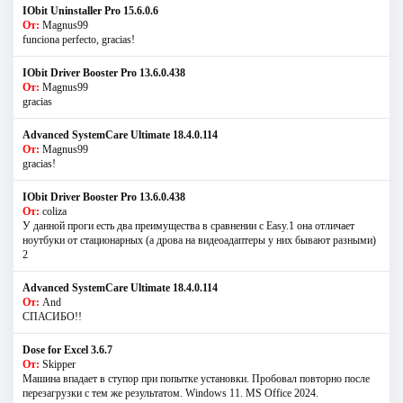
IObit Uninstaller Pro 15.6.0.6
От:
Magnus99
funciona perfecto, gracias!
IObit Driver Booster Pro 13.6.0.438
От:
Magnus99
gracias
Advanced SystemCare Ultimate 18.4.0.114
От:
Magnus99
gracias!
IObit Driver Booster Pro 13.6.0.438
От:
coliza
У данной проги есть два преимущества в сравнении с Easy.1 она отличает
ноутбуки от стационарных (а дрова на видеоадаптеры у них бывают разными)
2
Advanced SystemCare Ultimate 18.4.0.114
От:
And
СПАСИБО!!
Dose for Excel 3.6.7
От:
Skipper
Машина впадает в ступор при попытке установки. Пробовал повторно после
перезагрузки с тем же результатом. Windows 11. MS Offiсe 2024.