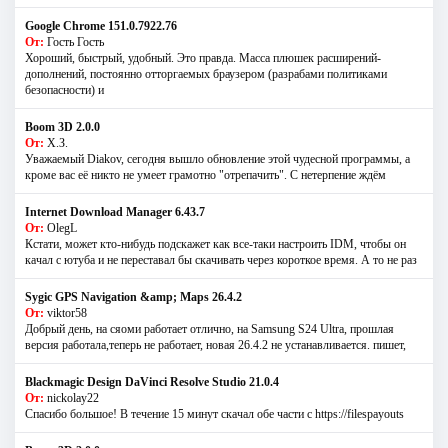
Google Chrome 151.0.7922.76
От:
Гость Гость
Хороший, быстрый, удобный. Это правда. Масса плюшек расширений-
дополнений, постоянно отторгаемых браузером (разрабами политиками
безопасности) и
Boom 3D 2.0.0
От:
Х.З.
Уважаемый Diakov, сегодня вышло обновление этой чудесной программы, а
кроме вас её никто не умеет грамотно "отрепачить". С нетерпение ждём
Internet Download Manager 6.43.7
От:
OlegL
Кстати, может кто-нибудь подскажет как все-таки настроить IDM, чтобы он
качал с ютуба и не переставал бы скачивать через короткое время. А то не раз
Sygic GPS Navigation &amp; Maps 26.4.2
От:
viktor58
Добрый день, на сяоми работает отлично, на Samsung S24 Ultra, прошлая
версия работала,теперь не работает, новая 26.4.2 не устанавливается. пишет,
Blackmagic Design DaVinci Resolve Studio 21.0.4
От:
nickolay22
Спасибо большое! В течение 15 минут скачал обе части с https://filespayouts