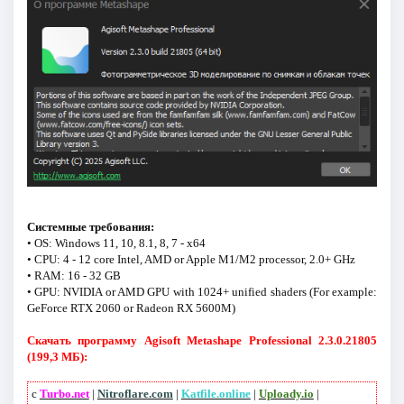
Системные требования:
• OS: Windows 11, 10, 8.1, 8, 7 - x64
• CPU: 4 - 12 core Intel, AMD or Apple M1/M2 processor, 2.0+ GHz
• RAM: 16 - 32 GB
• GPU: NVIDIA or AMD GPU with 1024+ unified shaders (For example:
GeForce RTX 2060 or Radeon RX 5600M)
Скачать программу Agisoft Metashape Professional 2.3.0.21805
(199,3 МБ):
с
Turbo.net
|
Nitroflare.com
|
Katfile.online
|
Uploady.io
|