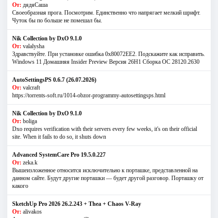
От:
дядяСаша
Своеобразная прога. Посмотрим. Единственно что напрягает мелкий шрифт.
Чуток бы по больше не помешал бы.
Nik Collection by DxO 9.1.0
От:
valalysha
Здравствуйте. При установке ошибка 0х80072EE2. Подскажите как исправить.
Windows 11 Домашняя Insider Preview Версия 26H1 Сборка ОС 28120.2630
AutoSettingsPS 0.6.7 (26.07.2026)
От:
valcraft
https://torrents-soft.ru/1014-obzor-programmy-autosettingsps.html
Nik Collection by DxO 9.1.0
От:
boliga
Dxo requires verification with their servers every few weeks, it's on their official
site. When it fails to do so, it shuts down
Advanced SystemCare Pro 19.5.0.227
От:
zeka.k
Вышеизложенное относится исключительно к порташке, представленной на
данном сайте. Будут другие порташки — будет другой разговор. Порташку от
какого
SketchUp Pro 2026 26.2.243 + Thea + Chaos V-Ray
От:
alivakos