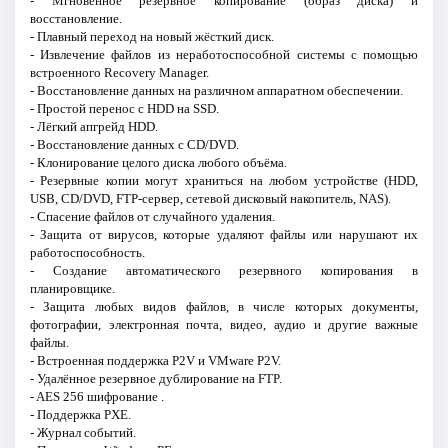
- Мгновенное резервное копирование (образ диска) и
восстановление.
- Плавный переход на новый жёсткий диск.
- Извлечение файлов из неработоспособной системы с помощью
встроенного Recovery Manager.
- Восстановление данных на различном аппаратном обеспечении.
- Простой перенос с HDD на SSD.
- Лёгкий апгрейд HDD.
- Восстановление данных с CD/DVD.
- Клонирование целого диска любого объёма.
- Резервные копии могут храниться на любом устройстве (HDD,
USB, CD/DVD, FTP-сервер, сетевой дисковый накопитель, NAS).
- Спасение файлов от случайного удаления.
- Защита от вирусов, которые удаляют файлы или нарушают их
работоспособность.
- Создание автоматического резервного копирования в
планировщике.
- Защита любых видов файлов, в числе которых документы,
фотографии, электронная почта, видео, аудио и другие важные
файлы.
- Встроенная поддержка P2V и VMware P2V.
- Удалённое резервное дублирование на FTP.
- AES 256 шифрование .
- Поддержка PXE.
- Журнал событий.