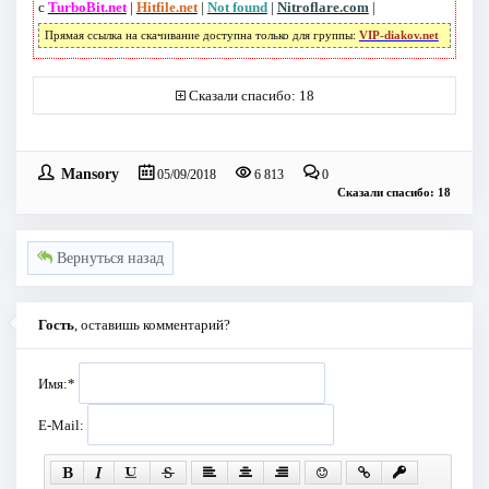
с
TurboBit.net
|
Hitfile.net
|
Not found
|
Nitroflare.com
|
Прямая ссылка на скачивание доступна только для группы:
VIP-diakov.net
Сказали спасибо: 18
Mansory
05/09/2018
6 813
0
Сказали спасибо: 18
Вернуться назад
Гость
, оставишь комментарий?
Имя:
*
E-Mail: