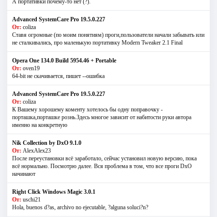
А портативки почему-то нет (?).
Advanced SystemCare Pro 19.5.0.227
От:
coliza
Ставя огромные (по моим понятиям) проги,пользователи начали забывать или
не сталкивались, про маленькую портативку Modern Tweaker 2.1 Final
Opera One 134.0 Build 5954.46 + Portable
От:
oven19
64-bit не скачивается, пишет --ошибка
Advanced SystemCare Pro 19.5.0.227
От:
coliza
К Вашему хорошему коменту хотелось бы одну поправочку -
порташка,порташке рознь.Здесь многое зависит от набитости руки автора
именно на конкретную
Nik Collection by DxO 9.1.0
От:
AlexAlex23
После переустановки всё заработало, сейчас установил новую версию, пока
всё нормально. Посмотрю далее. Вся проблема в том, что все проги DxO
начинают
Right Click Windows Magic 3.0.1
От:
uschi21
Hola, buenos d?as, archivo no ejecutable, ?alguna soluci?n?