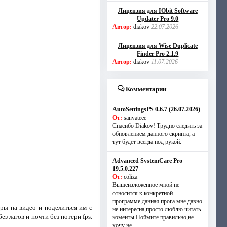
Лицензия для IObit Software
Updater Pro 9.0
Автор:
diakov
22.07.2026
Лицензия для Wise Duplicate
Finder Pro 2.1.9
Автор:
diakov
11.07.2026
Комментарии
AutoSettingsPS 0.6.7 (26.07.2026)
От:
sanyateee
Спасибо Diakov! Трудно следить за
обновлением данного скрипта, а
тут будет всегда под рукой.
Advanced SystemCare Pro
19.5.0.227
От:
coliza
Вышеизложенное мной не
относится к конкретной
программе,данная прога мне давно
ры на видео и поделиться им с
не интересна,просто люблю читать
з лагов и почти без потери fps.
коменты.Поймите правильно,не
хочу не