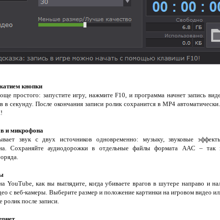
жатием кнопки
още простого: запустите игру, нажмите F10, и программа начнет запись ви
в в секунду. После окончания записи ролик сохранится в MP4 автоматически.
!
ов и микрофона
ывает звук с двух источников одновременно: музыку, звуковые эффект
на. Сохраняйте аудиодорожки в отдельные файлы формата AAC – так 
еоряда.
ры
а YouTube, как вы выглядите, когда убиваете врагов в шутере направо и на
део с веб-камеры. Выберите размер и положение картинки на игровом видео ил
 ролик после записи.
ернет