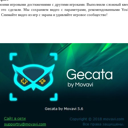
своими игровыми достижениями с другими игроками. Выполнили сложный квест
 это сделали. Мы сохраняем видео с параметрами, рекомендованными Yo
 Снимайте видео из игр с экрана и удивляйте игровое сообщество!