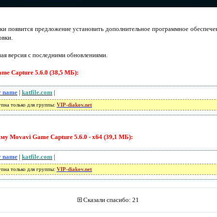
ки появится предложение установить дополнительное программное обеспечен
овки.
ная версия с последними обновлениями.
e Capture 5.6.0 (38,5 МБ):
 name
|
katfile.com
|
упна только для группы:
VIP-diakov.net
у Movavi Game Capture 5.6.0 - x64 (39,1 МБ):
 name
|
katfile.com
|
упна только для группы:
VIP-diakov.net
Сказали спасибо: 21