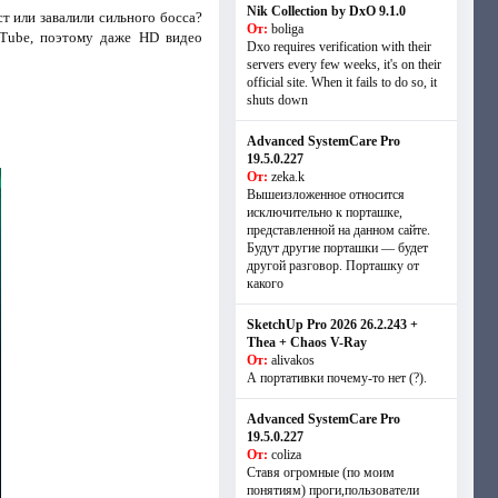
Nik Collection by DxO 9.1.0
 или завалили сильного босса?
От:
boliga
uTube, поэтому даже HD видео
Dxo requires verification with their
servers every few weeks, it's on their
official site. When it fails to do so, it
shuts down
Advanced SystemCare Pro
19.5.0.227
От:
zeka.k
Вышеизложенное относится
исключительно к порташке,
представленной на данном сайте.
Будут другие порташки — будет
другой разговор. Порташку от
какого
SketchUp Pro 2026 26.2.243 +
Thea + Chaos V-Ray
От:
alivakos
А портативки почему-то нет (?).
Advanced SystemCare Pro
19.5.0.227
От:
coliza
Ставя огромные (по моим
понятиям) проги,пользователи