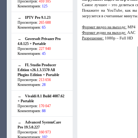
Просмотров:
410 105
Самое лучшее – это делиться 
Комментариев:
125
Покажите на YouTube, как вы
загрузится в считанные минуты.
→
IPTV Pro 9.1.23
Просмотров:
265 688
Формат видео на выходе:
MP4
Комментариев:
65
Формат аудио на выходе:
AAC
Разрешение:
1080p – Full HD
→
Goversoft Privazer Pro
4.0.125 + Portable
Просмотров:
227 940
Комментариев:
45
→
FL Studio Producer
Edition v26.1.3.5570 All
Plugins Edition + Portable
Просмотров:
213 656
Комментариев:
28
→
Vivaldi 8.1 Build 4087.62
+ Portable
Просмотров:
170 047
Комментариев:
88
→
Advanced SystemCare
Pro 19.5.0.227
Просмотров:
160 973
Комментариев:
102