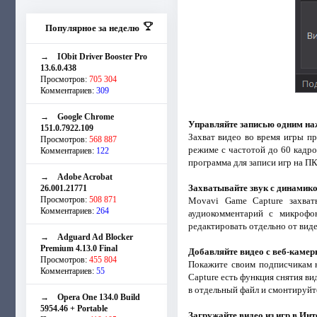
Популярное за неделю
→
IObit Driver Booster Pro
13.6.0.438
Просмотров:
705 304
Комментариев:
309
→
Google Chrome
Управляйте записью одним на
151.0.7922.109
Захват видео во время игры пр
Просмотров:
568 887
режиме с частотой до 60 кадро
Комментариев:
122
программа для записи игр на ПК
→
Adobe Acrobat
Захватывайте звук с динамик
26.001.21771
Просмотров:
508 871
Movavi Game Capture захват
Комментариев:
264
аудиокомментарий с микрофо
редактировать отдельно от вид
→
Adguard Ad Blocker
Premium 4.13.0 Final
Добавляйте видео с веб-каме
Просмотров:
455 804
Покажите своим подписчикам н
Комментариев:
55
Capture есть функция снятия ви
в отдельный файл и смонтируйте
→
Opera One 134.0 Build
5954.46 + Portable
Загружайте видео из игр в Инт