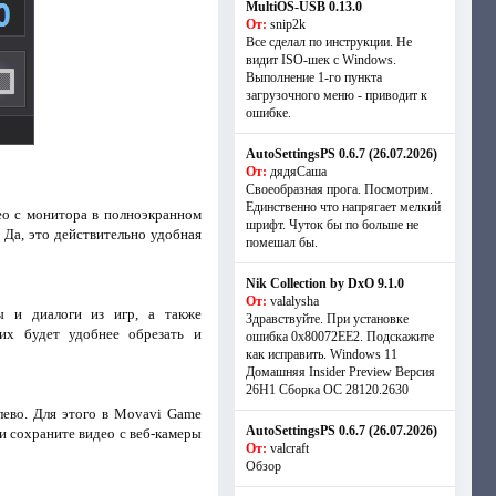
MultiOS-USB 0.13.0
От:
snip2k
Все сделал по инструкции. Не
видит ISO-шек с Windows.
Выполнение 1-го пункта
загрузочного меню - приводит к
ошибке.
AutoSettingsPS 0.6.7 (26.07.2026)
От:
дядяСаша
Своеобразная прога. Посмотрим.
Единственно что напрягает мелкий
део с монитора в полноэкранном
шрифт. Чуток бы по больше не
 Да, это действительно удобная
помешал бы.
Nik Collection by DxO 9.1.0
От:
valalysha
ы и диалоги из игр, а также
Здравствуйте. При установке
их будет удобнее обрезать и
ошибка 0х80072EE2. Подскажите
как исправить. Windows 11
Домашняя Insider Preview Версия
26H1 Сборка ОС 28120.2630
лево. Для этого в Movavi Game
AutoSettingsPS 0.6.7 (26.07.2026)
и сохраните видео с веб-камеры
От:
valcraft
Обзор