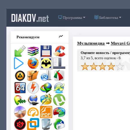
DIAKOV
.net
Программы
Библиотека
Рекомендуем
Мультимедиа
⇒
Movavi Ga
Оцените новость / программ
3,7
из 5, всего оценок -
6