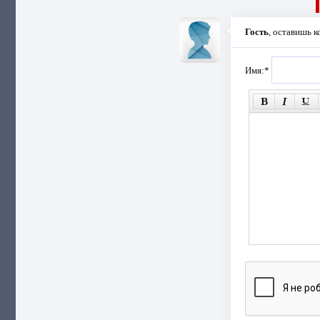
Гость
, оставишь 
Имя:
*