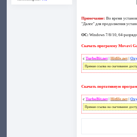
Примечание:
Во время установ
"Далее" для продолжения устан
ОС:
Windows 7/8/10, 64-разряд
Скачать программу Movavi Gam
с
TurboBit.net
|
Hitfile.net
|
Oxy
Прямая ссылка на скачивание дост
Скачать портативную программ
с
TurboBit.net
|
Hitfile.net
|
Oxy
Прямая ссылка на скачивание дост