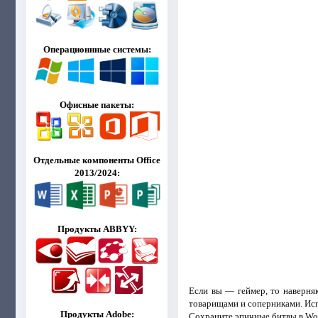
Операционнные системы:
Офисные пакеты:
Отдельные компоненты Office
2013/2024:
Продукты ABBYY:
Если вы — геймер, то наверня
товарищами и соперниками. Ис
Продукты Adobe:
Сохраните эпичные битвы в Worl