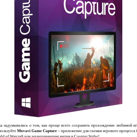
ка задумывались о том, как проще всего сохранить прохождение любимой иг
пользуйте
Movavi Game Capture
– приложение для съемки игрового процесса бе
d of Warcraft или захватывающие матчи в Counter Strike!