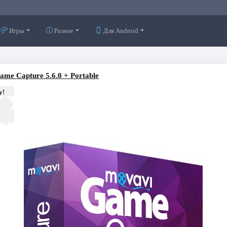
Игры
Разное
Для Android
me Capture 5.6.0 + Portable
у!