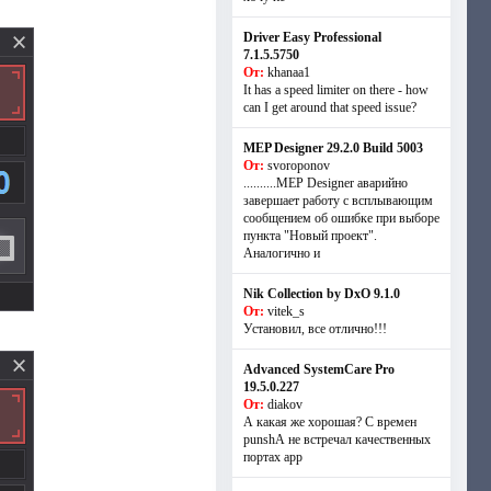
Driver Easy Professional
7.1.5.5750
От:
khanaa1
It has a speed limiter on there - how
can I get around that speed issue?
MEP Designer 29.2.0 Build 5003
От:
svoroponov
..........MEP Designer аварийно
завершает работу с всплывающим
сообщением об ошибке при выборе
пункта "Новый проект".
Аналогично и
Nik Collection by DxO 9.1.0
От:
vitek_s
Установил, все отлично!!!
Advanced SystemCare Pro
19.5.0.227
От:
diakov
А какая же хорошая? С времен
punshА не встречал качественных
портах app