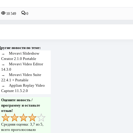
10 549
0
ругие новости по теме:
→
Movavi Slideshow
Creator 2.1.0 Portable
→
Movavi Video Editor
14.3.0
→
Movavi Video Suite
22.4.1 + Portable
→
Applian Replay Video
Capture 11.5.2.0
Оцените новость /
программу и оставьте
отзыв!
Средняя оценка:
3,7
из 5,
всего проголосовало