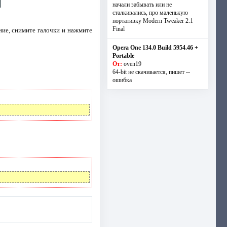
начали забывать или не
сталкивались, про маленькую
портативку Modern Tweaker 2.1
Final
ие, снимите галочки и нажмите
Opera One 134.0 Build 5954.46 +
Portable
От:
oven19
64-bit не скачивается, пишет --
ошибка