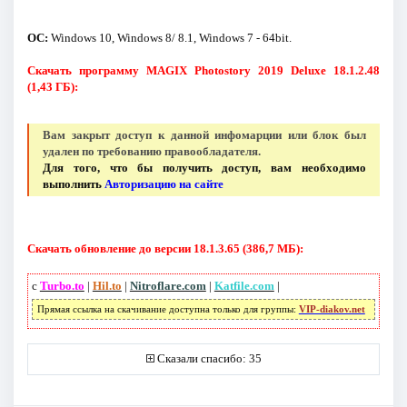
ОС:
Windows 10, Windows 8/ 8.1, Windows 7 - 64bit.
Скачать программу MAGIX Photostory 2019 Deluxe 18.1.2.48
(1,43 ГБ):
Вам закрыт доступ к данной инфомарции или блок был
удален по требованию правообладателя.
Для того, что бы получить доступ, вам необходимо
выполнить
Авторизацию на сайте
Скачать обновление до версии 18.1.3.65 (386,7 МБ):
с
Turbo.to
|
Hil.to
|
Nitroflare.com
|
Katfile.com
|
Прямая ссылка на скачивание доступна только для группы:
VIP-diakov.net
Сказали спасибо: 35