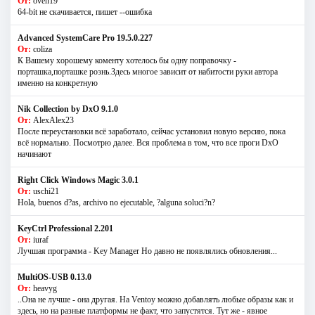
От:
oven19
64-bit не скачивается, пишет --ошибка
Advanced SystemCare Pro 19.5.0.227
От:
coliza
К Вашему хорошему коменту хотелось бы одну поправочку -
порташка,порташке рознь.Здесь многое зависит от набитости руки автора
именно на конкретную
Nik Collection by DxO 9.1.0
От:
AlexAlex23
После переустановки всё заработало, сейчас установил новую версию, пока
всё нормально. Посмотрю далее. Вся проблема в том, что все проги DxO
начинают
Right Click Windows Magic 3.0.1
От:
uschi21
Hola, buenos d?as, archivo no ejecutable, ?alguna soluci?n?
KeyCtrl Professional 2.201
От:
iuraf
Лучшая программа - Key Manager Но давно не появлялись обновления...
MultiOS-USB 0.13.0
От:
heavyg
..Она не лучше - она другая. На Ventoy можно добавлять любые образы как и
здесь, но на разные платформы не факт, что запустятся. Тут же - явное