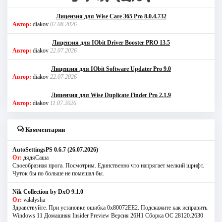
Лицензия для Wise Care 365 Pro 8.0.4.732
Автор:
diakov
07.08.2026
Лицензия для IObit Driver Booster PRO 13.5
Автор:
diakov
22.07.2026
Лицензия для IObit Software Updater Pro 9.0
Автор:
diakov
22.07.2026
Лицензия для Wise Duplicate Finder Pro 2.1.9
Автор:
diakov
11.07.2026
Комментарии
AutoSettingsPS 0.6.7 (26.07.2026)
От:
дядяСаша
Своеобразная прога. Посмотрим. Единственно что напрягает мелкий шрифт.
Чуток бы по больше не помешал бы.
Nik Collection by DxO 9.1.0
От:
valalysha
Здравствуйте. При установке ошибка 0х80072EE2. Подскажите как исправить.
Windows 11 Домашняя Insider Preview Версия 26H1 Сборка ОС 28120.2630