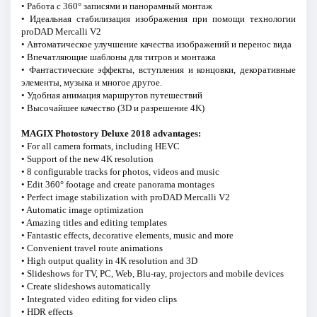
• Работа с 360° записями и панорамный монтаж
• Идеальная стабилизация изображения при помощи технологии
proDAD Mercalli V2
• Автоматическое улучшение качества изображений и перенос вида
• Впечатляющие шаблоны для титров и монтажа
• Фантастические эффекты, вступления и концовки, декоративные
элементы, музыка и многое другое.
• Удобная анимация маршрутов путешествий
• Высочайшее качество (3D и разрешение 4K)
MAGIX Photostory Deluxe 2018 advantages:
• For all camera formats, including HEVC
• Support of the new 4K resolution
• 8 configurable tracks for photos, videos and music
• Edit 360° footage and create panorama montages
• Perfect image stabilization with proDAD Mercalli V2
• Automatic image optimization
• Amazing titles and editing templates
• Fantastic effects, decorative elements, music and more
• Convenient travel route animations
• High output quality in 4K resolution and 3D
• Slideshows for TV, PC, Web, Blu-ray, projectors and mobile devices
• Create slideshows automatically
• Integrated video editing for video clips
• HDR effects