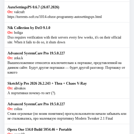
AutoSettingsPS 0.6.7 (26.07.2026)
От:
valcraft
https://torrents-soft.ru/1014-obzor-programmy-autosettingsps.html
Nik Collection by DxO 9.1.0
От:
boliga
Dxo requires verification with their servers every few weeks, it's on their official
site. When it fails to do so, it shuts down
Advanced SystemCare Pro 19.5.0.227
От:
zeka.k
Вышеизложенное относится исключительно к порташке, представленной на
данном сайте. Будут другие порташки — будет другой разговор. Порташку от
какого
SketchUp Pro 2026 26.2.243 + Thea + Chaos V-Ray
От:
alivakos
А портативки почему-то нет (?).
Advanced SystemCare Pro 19.5.0.227
От:
coliza
Ставя огромные (по моим понятиям) проги,пользователи начали забывать или
не сталкивались, про маленькую портативку Modern Tweaker 2.1 Final
Opera One 134.0 Build 5954.46 + Portable