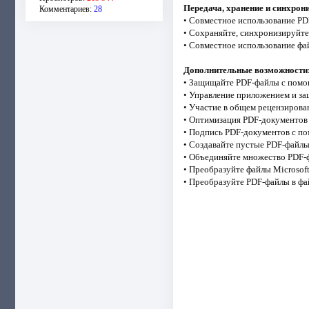
Передача, хранение и синхро
Комментариев:
28
• Совместное использование P
• Сохраняйте, синхронизируйте 
• Совместное использование фай
Дополнительные возможности
• Защищайте PDF-файлы с помощ
• Управление приложением и за
• Участие в общем рецензирова
• Оптимизация PDF-документов
• Подпись PDF-документов с п
• Создавайте пустые PDF-файл
• Объединяйте множество PDF-
• Преобразуйте файлы Microsoft
• Преобразуйте PDF-файлы в фа