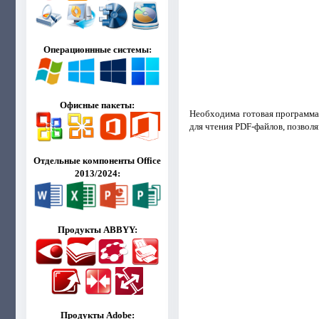
Операционнные системы:
Офисные пакеты:
Необходима готовая программа
для чтения PDF-файлов, позвол
Отдельные компоненты Office
2013/2024:
Продукты ABBYY:
Продукты Adobe: