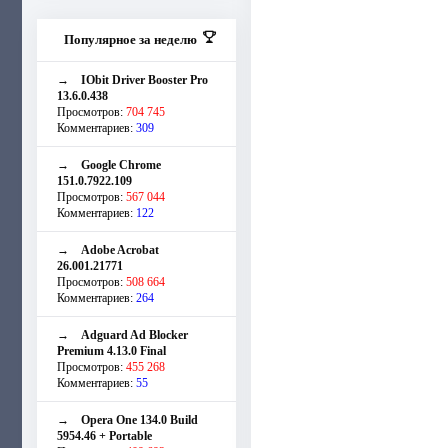
Популярное за неделю
→
IObit Driver Booster Pro
13.6.0.438
Просмотров:
704 745
Комментариев:
309
→
Google Chrome
151.0.7922.109
Просмотров:
567 044
Комментариев:
122
→
Adobe Acrobat
26.001.21771
Просмотров:
508 664
Комментариев:
264
→
Adguard Ad Blocker
Premium 4.13.0 Final
Просмотров:
455 268
Комментариев:
55
→
Opera One 134.0 Build
5954.46 + Portable