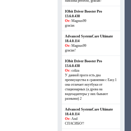
funciona perfecto, gracias!
IObit Driver Booster Pro
13.6.0.438
От:
Magnus99
gracias
Advanced SystemCare Ultimate
18.4.0.114
От:
Magnus99
gracias!
IObit Driver Booster Pro
13.6.0.438
От:
coliza
У данной проги есть два
преимущества в сравнении с Easy.1
она отличает ноутбуки от
стационарных (а дрова на
видеоадаптеры у них бывают
разными) 2
Advanced SystemCare Ultimate
18.4.0.114
От:
And
СПАСИБО!!