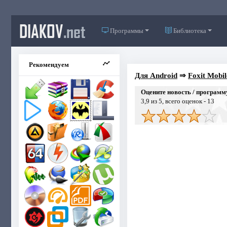
DIAKOV
.net
Программы
Библиотека
Рекомендуем
Для Android
⇒
Foxit Mobil
Оцените новость / программ
3,9
из 5, всего оценок -
13