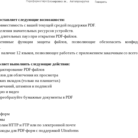
доставляет следующие возможности:
овместимость с вашей текущей средой поддержки PDF.
деления значительных ресурсов устройств.
т длительных пауз при открытии PDF-файлов.
фективные функции защиты файлов, позволяющие обезопасить конфи
.
 наличие 12 языков, позволяющее работать с приложением заказчикам со всего
воляет выполнять следующие действия:
дактирование PDF-файлов
лов для облегчения их просмотра
ких вкладок (только на планшетах)
мечаний, штампов и подписей
дио и видео
 преобразуйте бумажные документы в PDF
-форм
рмы
олам HTTP и FTP или по электронной почте
коды для PDF-форм с поддержкой Ultraforms