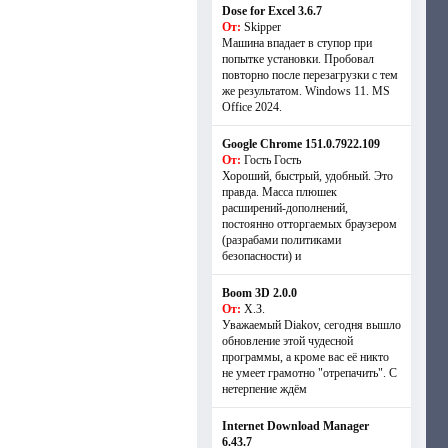
Dose for Excel 3.6.7
От:
Skipper
Машина впадает в ступор при
попытке установки. Пробовал
повторно после перезагрузки с тем
же результатом. Windows 11. MS
Offiсe 2024.
Google Chrome 151.0.7922.109
От:
Гость Гость
Хороший, быстрый, удобный. Это
правда. Масса плюшек
расширений-дополнений,
постоянно отторгаемых браузером
(разрабами политиками
безопасности) и
Boom 3D 2.0.0
От:
Х.З.
Уважаемый Diakov, сегодня вышло
обновление этой чудесной
программы, а кроме вас её никто
не умеет грамотно "отрепачить". С
нетерпение ждём
Internet Download Manager
6.43.7