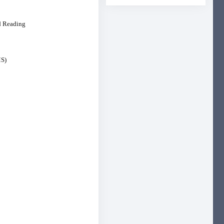
d Reading
MS)