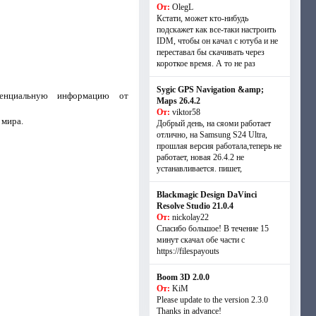
От:
OlegL
Кстати, может кто-нибудь
подскажет как все-таки настроить
IDM, чтобы он качал с ютуба и не
переставал бы скачивать через
короткое время. А то не раз
Sygic GPS Navigation &amp;
денциальную информацию от
Maps 26.4.2
От:
viktor58
 мира.
Добрый день, на сяоми работает
отлично, на Samsung S24 Ultra,
прошлая версия работала,теперь не
работает, новая 26.4.2 не
устанавливается. пишет,
Blackmagic Design DaVinci
Resolve Studio 21.0.4
От:
nickolay22
Спасибо большое! В течение 15
минут скачал обе части с
https://filespayouts
Boom 3D 2.0.0
От:
KiM
Please update to the version 2.3.0
Thanks in advance!