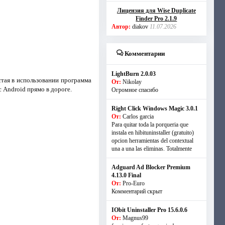
Лицензия для Wise Duplicate
Finder Pro 2.1.9
Автор:
diakov
11.07.2026
Комментарии
LightBurn 2.0.03
стая в использовании программа
От:
Nikolay
 Android прямо в дороге.
Огромное спасибо
Right Click Windows Magic 3.0.1
От:
Carlos garcia
Para quitar toda la porqueria que
instala en hibituninstaller (gratuito)
opcion herramientas del contextual
una a una las eliminas. Totalmente
Adguard Ad Blocker Premium
4.13.0 Final
От:
Pro-Euro
Комментарий скрыт
IObit Uninstaller Pro 15.6.0.6
От:
Magnus99