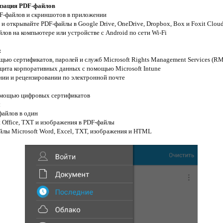
низация PDF-файлов
DF-файлов и скриншотов в приложении
и открывайте PDF-файлы в Google Drive, OneDrive, Dropbox, Box и Foxit Clou
лов на компьютере или устройстве с Android по сети Wi-Fi
:
ью сертификатов, паролей и служб Microsoft Rights Management Services (R
щита корпоративных данных с помощью Microsoft Intune
нии и рецензировании по электронной почте
омощью цифровых сертификатов
ы
файлов в один
 Office, TXT и изображения в PDF-файлы
йлы Microsoft Word, Excel, TXT, изображения и HTML