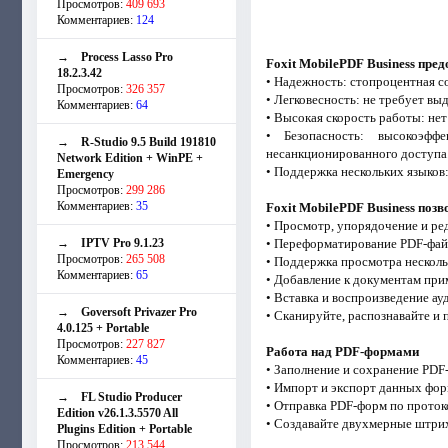
Просмотров:
409 693
Комментариев:
124
→
Process Lasso Pro
Foxit MobilePDF Business пре
18.2.3.42
• Надежность: стопроцентная с
Просмотров:
326 357
• Легковесность: не требует вы
Комментариев:
64
• Высокая скорость работы: не
• Безопасность: высокоэф
→
R-Studio 9.5 Build 191810
несанкционированного доступа
Network Edition + WinPE +
• Поддержка нескольких языков:
Emergency
Просмотров:
299 286
Комментариев:
35
Foxit MobilePDF Business поз
• Просмотр, упорядочение и ре
→
IPTV Pro 9.1.23
• Переформатирование PDF-фай
Просмотров:
265 508
• Поддержка просмотра несколь
Комментариев:
65
• Добавление к документам при
• Вставка и воспроизведение ау
→
Goversoft Privazer Pro
• Сканируйте, распознавайте и
4.0.125 + Portable
Просмотров:
227 827
Работа над PDF-формами
Комментариев:
45
• Заполнение и сохранение PDF
• Импорт и экспорт данных фо
→
FL Studio Producer
• Отправка PDF-форм по проток
Edition v26.1.3.5570 All
• Создавайте двухмерные штрих
Plugins Edition + Portable
Просмотров:
213 544