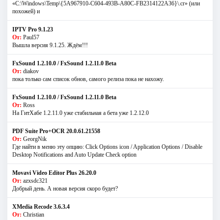
«C:\Windows\Temp\{5A967910-C604-493B-A80C-FB2314122A36}\.cr» (или
похожей) и
IPTV Pro 9.1.23
От:
Paul57
Вышла версия 9.1.25. Ждём!!!
FxSound 1.2.10.0 / FxSound 1.2.11.0 Beta
От:
diakov
пока только сам список обнов, самого релиза пока не нахожу.
FxSound 1.2.10.0 / FxSound 1.2.11.0 Beta
От:
Ross
На ГитХабе 1.2.11.0 уже стабильная а бета уже 1.2.12.0
PDF Suite Pro+OCR 20.0.61.21558
От:
GeorgNik
Где найти в меню эту опцию: Click Options icon / Application Options / Disable
Desktop Notifications and Auto Update Check option
Movavi Video Editor Plus 26.20.0
От:
azxsdc321
Добрый день. А новая версия скоро будет?
XMedia Recode 3.6.3.4
От:
Christian