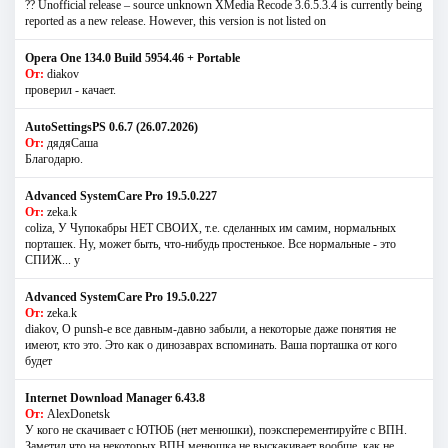
?? Unofficial release – source unknown XMedia Recode 3.6.5.3.4 is currently being
reported as a new release. However, this version is not listed on
Opera One 134.0 Build 5954.46 + Portable
От:
diakov
проверил - качает.
AutoSettingsPS 0.6.7 (26.07.2026)
От:
дядяСаша
Благодарю.
Advanced SystemCare Pro 19.5.0.227
От:
zeka.k
coliza, У Чупокабры НЕТ СВОИХ, т.е. сделанных им самим, нормальных
порташек. Ну, может быть, что-нибудь простенькое. Все нормальные - это
СПИЖ... у
Advanced SystemCare Pro 19.5.0.227
От:
zeka.k
diakov, О punsh-е все давным-давно забыли, а некоторые даже понятия не
имеют, кто это. Это как о динозаврах вспоминать. Ваша порташка от кого
будет
Internet Download Manager 6.43.8
От:
AlexDonetsk
У кого не скачивает с ЮТЮБ (нет менюшки), поэксперементируйте с ВПН.
Заметил что на некоторых ВПН менюшка не выскакивает вообще, как не