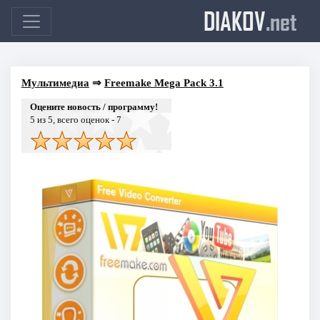
DIAKOV
.net
Мультимедиа
⇒
Freemake Mega Pack 3.1
Оцените новость / программу!
5
из 5, всего оценок -
7