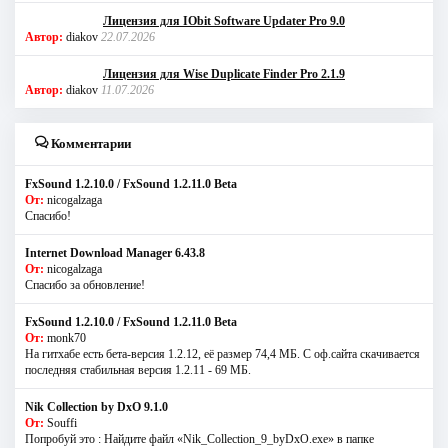
Лицензия для IObit Software Updater Pro 9.0
Автор:
diakov
22.07.2026
Лицензия для Wise Duplicate Finder Pro 2.1.9
Автор:
diakov
11.07.2026
Комментарии
FxSound 1.2.10.0 / FxSound 1.2.11.0 Beta
От:
nicogalzaga
Спасибо!
Internet Download Manager 6.43.8
От:
nicogalzaga
Спасибо за обновление!
FxSound 1.2.10.0 / FxSound 1.2.11.0 Beta
От:
monk70
На гитхабе есть бета-версия 1.2.12, её размер 74,4 МБ. С оф.сайта скачивается
последняя стабильная версия 1.2.11 - 69 МБ.
Nik Collection by DxO 9.1.0
От:
Souffi
Попробуй это : Найдите файл «Nik_Collection_9_byDxO.exe» в папке