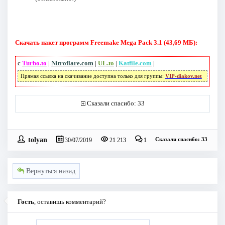
Скачать пакет программ Freemake Mega Pack 3.1 (43,69 МБ):
с
Turbo.to
|
Nitroflare.com
|
UL.to
|
Katfile.com
|
Прямая ссылка на скачивание доступна только для группы:
VIP-diakov.net
Сказали спасибо: 33
tolyan
Сказали спасибо: 33
30/07/2019
21 213
1
Вернуться назад
Гость
, оставишь комментарий?