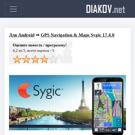
DIAKOV
.net
Для Android
⇒
GPS Navigation & Maps Sygic 17.4.0
Оцените новость / программу!
4,2
из 5, всего оценок -
5