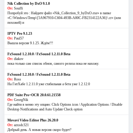
Nik Collection by DxO 9.1.0
От:
Souffi
Попробуй это : Найдите файл «Nik_Collection_9_byDxO.exe» в папке
«C:\Windows\Temp\{5A967910-C604-493B-A80C-FB2314122A36}\.cr» (или
похожей) и
IPTV Pro 9.1.23
От:
Paul57
Вышла версия 9.1.25. Ждём!!!
FxSound 1.2.10.0 / FxSound 1.2.11.0 Beta
От:
diakov
пока только сам список обнов, самого релиза пока не нахожу.
FxSound 1.2.10.0 / FxSound 1.2.11.0 Beta
От:
Ross
На ГитХабе 1.2.11.0 уже стабильная а бета уже 1.2.12.0
PDF Suite Pro+OCR 20.0.61.21558
От:
GeorgNik
Где найти в меню эту опцию: Click Options icon / Application Options / Disable
Desktop Notifications and Auto Update Check option
Movavi Video Editor Plus 26.20.0
От:
azxsdc321
Добрый день. А новая версия скоро будет?