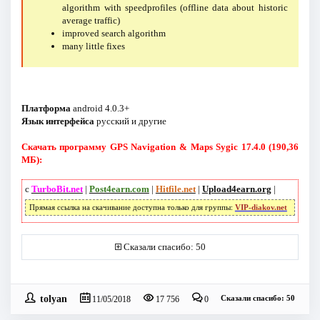
algorithm with speedprofiles (offline data about historic
average traffic)
improved search algorithm
many little fixes
Платформа
android 4.0.3+
Язык интерфейса
русский и другие
Скачать программу GPS Navigation & Maps Sygic 17.4.0 (190,36
МБ):
с
TurboBit.net
|
Post4earn.com
|
Hitfile.net
|
Upload4earn.org
|
Прямая ссылка на скачивание доступна только для группы:
VIP-diakov.net
Сказали спасибо: 50
tolyan
Сказали спасибо: 50
11/05/2018
17 756
0