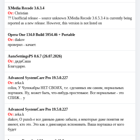
XMedia Recode 3.6.3.4
От:
Christian
?? Unofficial release – source unknown XMedia Recode 3.6.5.3.4 is currently being
reported as a new release. However, this version is not listed on
Opera One 134.0 Build 5954.46 + Portable
От:
diakov
проверил - качает.
AutoSettingsPS 0.6.7 (26.07.2026)
От:
дядяСаша
Благодарю.
Advanced SystemCare Pro 19.5.0.227
От:
zeka.k
coliza, У Чупокабры НЕТ СВОИХ, т.е. сделанных им самим, нормальных
порташек. Ну, может быть, что-нибудь простенькое. Все нормальные - это
СПИЖ... у
Advanced SystemCare Pro 19.5.0.227
От:
zeka.k
diakov, О punsh-е все давным-давно забыли, а некоторые даже понятия не
имеют, кто это. Это как о динозаврах вспоминать. Ваша порташка от кого
будет