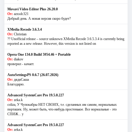
Movavi Video Editor Plus 26.20.0
От:
azxsdc321
Добрый день. А новая версия скоро будет?
XMedia Recode 3.6.3.4
От:
Christian
?? Unofficial release – source unknown XMedia Recode 3.6.5.3.4 is currently being
reported as a new release. However, this version is not listed on
Opera One 134.0 Build 5954.46 + Portable
От:
diakov
проверил - качает.
AutoSettingsPS 0.6.7 (26.07.2026)
От:
дядяСаша
Благодарю.
Advanced SystemCare Pro 19.5.0.227
От:
zeka.k
coliza, У Чупокабры НЕТ СВОИХ, т.е. сделанных им самим, нормальных
порташек. Ну, может быть, что-нибудь простенькое. Все нормальные - это
СПИЖ... у
Advanced SystemCare Pro 19.5.0.227
От:
zeka.k