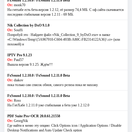
FxSound 1.2.10.0 / FxSound 1.2.11.0 Beta
От:
monk70
На гитхабе есть бета-версия 1.2.12, её размер 74,4 МБ. С оф.сайта скачивается
последняя стабильная версия 1.2.11 - 69 МБ.
Nik Collection by DxO 9.1.0
От:
Souffi
Попробуй это : Найдите файл «Nik_Collection_9_byDxO.exe» в папке
«C:\Windows\Temp\{5A967910-C604-493B-A80C-FB2314122A36}\.cr» (или
похожей) и
IPTV Pro 9.1.23
От:
Paul57
Вышла версия 9.1.25. Ждём!!!
FxSound 1.2.10.0 / FxSound 1.2.11.0 Beta
От:
diakov
пока только сам список обнов, самого релиза пока не нахожу.
FxSound 1.2.10.0 / FxSound 1.2.11.0 Beta
От:
Ross
На ГитХабе 1.2.11.0 уже стабильная а бета уже 1.2.12.0
PDF Suite Pro+OCR 20.0.61.21558
От:
GeorgNik
Где найти в меню эту опцию: Click Options icon / Application Options / Disable
Desktop Notifications and Auto Update Check option