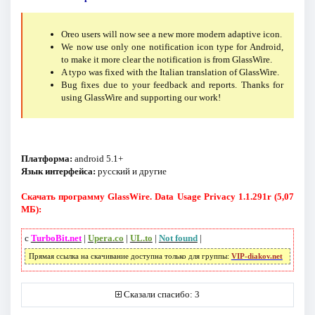
Oreo users will now see a new more modern adaptive icon.
We now use only one notification icon type for Android,
to make it more clear the notification is from GlassWire.
A typo was fixed with the Italian translation of GlassWire.
Bug fixes due to your feedback and reports. Thanks for
using GlassWire and supporting our work!
Платформа:
android 5.1+
Язык интерфейса:
русский и другие
Скачать программу GlassWire. Data Usage Privacy 1.1.291r (5,07
МБ):
с
TurboBit.net
|
Upera.co
|
UL.to
|
Not found
|
Прямая ссылка на скачивание доступна только для группы:
VIP-diakov.net
Сказали спасибо: 3