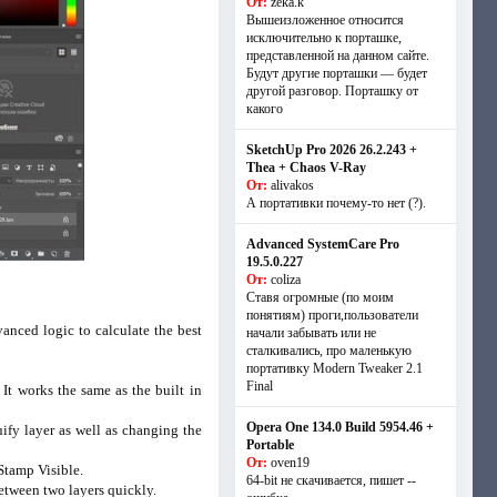
От:
zeka.k
Вышеизложенное относится
исключительно к порташке,
представленной на данном сайте.
Будут другие порташки — будет
другой разговор. Порташку от
какого
SketchUp Pro 2026 26.2.243 +
Thea + Chaos V-Ray
От:
alivakos
А портативки почему-то нет (?).
Advanced SystemCare Pro
19.5.0.227
От:
coliza
Ставя огромные (по моим
понятиям) проги,пользователи
nced logic to calculate the best
начали забывать или не
сталкивались, про маленькую
портативку Modern Tweaker 2.1
Final
t works the same as the built in
Opera One 134.0 Build 5954.46 +
ify layer as well as changing the
Portable
От:
oven19
Stamp Visible.
64-bit не скачивается, пишет --
etween two layers quickly.