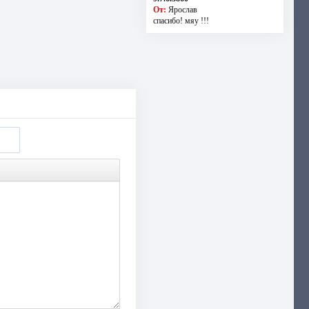
От:
Ярослав
спасибо! мяу !!!