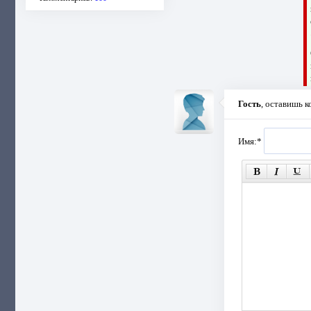
Гость
, оставишь 
Имя:
*