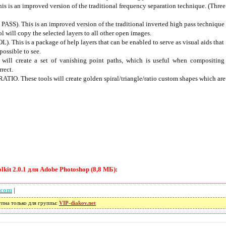
an improved version of the traditional frequency separation technique. (Three d
. This is an improved version of the traditional inverted high pass technique 
ill copy the selected layers to all other open images.
is is a package of help layers that can be enabled to serve as visual aids that h
possible to see.
ill create a set of vanishing point paths, which is useful when compositing 
rrect.
 These tools will create golden spiral/triangle/ratio custom shapes which are u
kit 2.0.1 для Adobe Photoshop (8,8 МБ):
.com
|
упна только для группы:
VIP-diakov.net