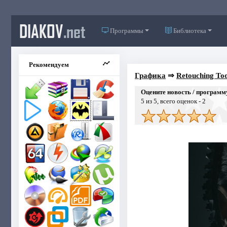
DIAKOV
.net
Программы
Библиотека
Рекомендуем
Графика
⇒
Retouching Too
Оцените новость / программ
5
из 5, всего оценок -
2