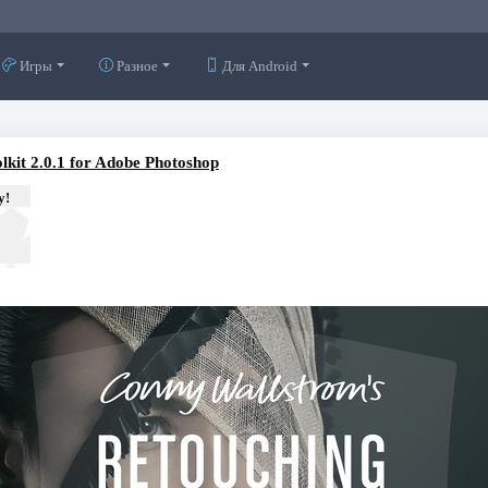
Игры
Разное
Для Android
lkit 2.0.1 for Adobe Photoshop
у!