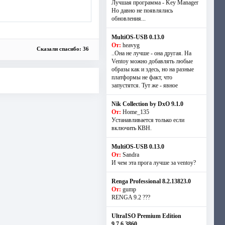
Лучшая программа - Key Manager
Но давно не появлялись
обновления...
MultiOS-USB 0.13.0
От:
heavyg
Сказали спасибо: 36
..Она не лучше - она другая. На
Ventoy можно добавлять любые
образы как и здесь, но на разные
платформы не факт, что
запустятся. Тут же - явное
Nik Collection by DxO 9.1.0
От:
Home_135
Устанавливается только если
включить КВН.
MultiOS-USB 0.13.0
От:
Sandra
И чем эта прога лучше за ventoy?
Renga Professional 8.2.13823.0
От:
gump
RENGA 9.2 ???
UltraISO Premium Edition
9.7.6.3860