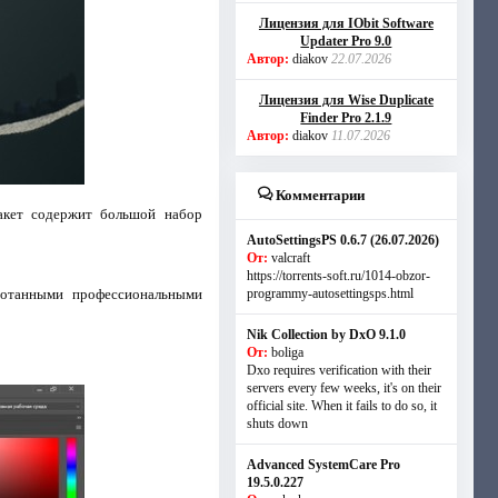
Лицензия для IObit Software
Updater Pro 9.0
Автор:
diakov
22.07.2026
Лицензия для Wise Duplicate
Finder Pro 2.1.9
Автор:
diakov
11.07.2026
Комментарии
акет содержит большой набор
AutoSettingsPS 0.6.7 (26.07.2026)
От:
valcraft
https://torrents-soft.ru/1014-obzor-
ботанными профессиональными
programmy-autosettingsps.html
Nik Collection by DxO 9.1.0
От:
boliga
Dxo requires verification with their
servers every few weeks, it's on their
official site. When it fails to do so, it
shuts down
Advanced SystemCare Pro
19.5.0.227