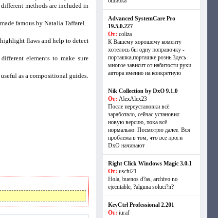
ошибка
ifferent methods are included in
Advanced SystemCare Pro
made famous by Natalia Taffarel.
19.5.0.227
От:
coliza
ighlight flaws and help to detect
К Вашему хорошему коменту
хотелось бы одну поправочку -
порташка,порташке рознь.Здесь
different elements to make sure
многое зависит от набитости руки
автора именно на конкретную
seful as a compositional guides.
Nik Collection by DxO 9.1.0
От:
AlexAlex23
После переустановки всё
заработало, сейчас установил
новую версию, пока всё
нормально. Посмотрю далее. Вся
проблема в том, что все проги
DxO начинают
Right Click Windows Magic 3.0.1
От:
uschi21
Hola, buenos d?as, archivo no
ejecutable, ?alguna soluci?n?
KeyCtrl Professional 2.201
От:
iuraf