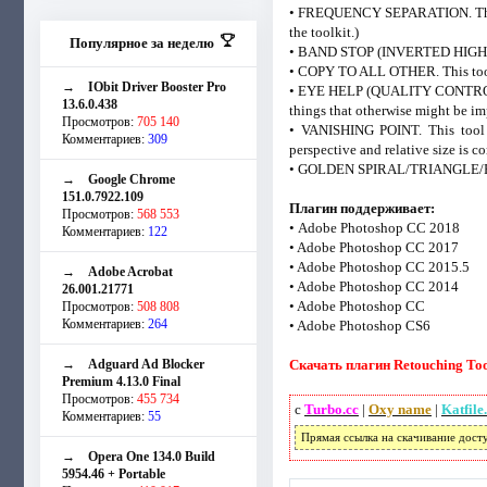
• FREQUENCY SEPARATION. This is 
the toolkit.)
Популярное за неделю
• BAND STOP (INVERTED HIGH PASS)
• COPY TO ALL OTHER. This tool w
→
IObit Driver Booster Pro
• EYE HELP (QUALITY CONTROL). Th
13.6.0.438
things that otherwise might be im
Просмотров:
705 140
• VANISHING POINT. This tool w
Комментариев:
309
perspective and relative size is co
• GOLDEN SPIRAL/TRIANGLE/RATIO.
→
Google Chrome
151.0.7922.109
Плагин поддерживает:
Просмотров:
568 553
• Adobe Photoshop CC 2018
Комментариев:
122
• Adobe Photoshop CC 2017
• Adobe Photoshop CC 2015.5
→
Adobe Acrobat
• Adobe Photoshop CC 2014
26.001.21771
• Adobe Photoshop CC
Просмотров:
508 808
Комментариев:
264
• Adobe Photoshop CS6
→
Adguard Ad Blocker
Скачать плагин Retouching Tool
Premium 4.13.0 Final
Просмотров:
455 734
с
Turbo.cc
|
Oxy name
|
Katfile
Комментариев:
55
Прямая ссылка на скачивание дост
→
Opera One 134.0 Build
5954.46 + Portable