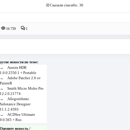
Сказали спасибо: 36
16 759
1
ругие новости по теме:
→
Aurora HDR
1.0.0.2550.1 + Portable
→
Adobe Patcher 2.0 от
PainteR
→
Smith Micro Moho Pro
12.2.0.21774
→
Allegorithmic
Substance Designer
11.1.2.4593
→
ACDSee Ultimate
9.0.565 + Rus
Оцените новость /