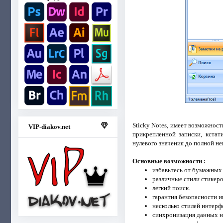
Sticky Notes, имеет возможност
VIP-diakov.net
прикрепленной записки, кстат
нулевого значения до полной н
Основные возможности :
избавьтесь от бумажных 
различные стили стикеро
легкий поиск.
гарантия безопасности 
несколько стилей интерф
синхронизация данных н