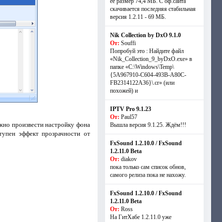
её размер 74,4 МБ. С оф.сайта
скачивается последняя стабильная
версия 1.2.11 - 69 МБ.
Nik Collection by DxO 9.1.0
От:
Souffi
Попробуй это : Найдите файл
«Nik_Collection_9_byDxO.exe» в
папке «C:\Windows\Temp\
{5A967910-C604-493B-A80C-
FB2314122A36}\.cr» (или
похожей) и
IPTV Pro 9.1.23
От:
Paul57
ожно произвести настройку фона
Вышла версия 9.1.25. Ждём!!!
ступен эффект прозрачности от
FxSound 1.2.10.0 / FxSound
1.2.11.0 Beta
От:
diakov
пока только сам список обнов,
самого релиза пока не нахожу.
FxSound 1.2.10.0 / FxSound
1.2.11.0 Beta
От:
Ross
На ГитХабе 1.2.11.0 уже