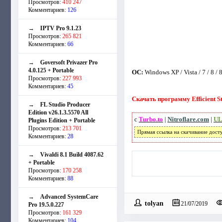
Просмотров:
410 247
Комментариев:
126
→
IPTV Pro 9.1.23
Просмотров:
265 821
Комментариев:
66
→
Goversoft Privazer Pro
4.0.125 + Portable
ОС:
Windows XP / Vista / 7 / 8 / 8
Просмотров:
227 993
Комментариев:
45
Скачать программу Efficient St
→
FL Studio Producer
Edition v26.1.3.5570 All
с
Turbo.to
|
Nitroflare.com
|
UL
Plugins Edition + Portable
Просмотров:
213 701
Прямая ссылка на скачивание дост
Комментариев:
28
→
Vivaldi 8.1 Build 4087.62
+ Portable
Просмотров:
170 258
Комментариев:
88
→
Advanced SystemCare
tolyan
21/07/2019
Pro 19.5.0.227
Просмотров:
161 329
Комментариев:
104