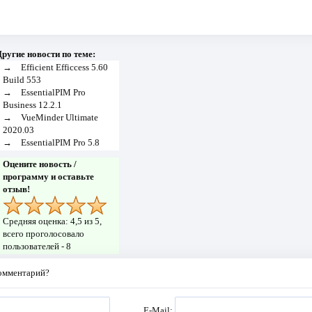
ругие новости по теме:
→
Efficient Efficcess 5.60
Build 553
→
EssentialPIM Pro
Business 12.2.1
→
VueMinder Ultimate
2020.03
→
EssentialPIM Pro 5.8
Оцените новость /
программу и оставьте
отзыв!
Средняя оценка:
4,5
из 5,
всего проголосовало
пользователей -
8
комментарий?
E-Mail: