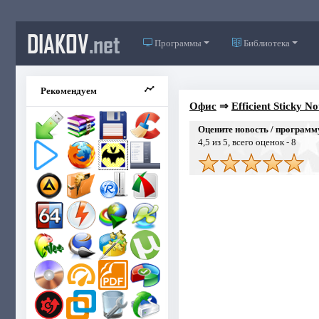
DIAKOV
.net
Программы
Библиотека
Рекомендуем
Офис
⇒
Efficient Sticky N
Оцените новость / программ
4,5
из 5, всего оценок -
8