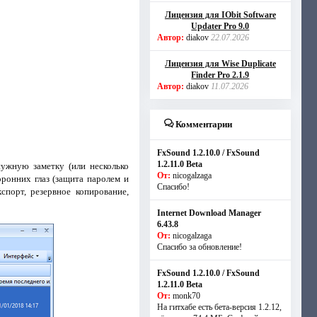
Лицензия для IObit Software
Updater Pro 9.0
Автор:
diakov
22.07.2026
Лицензия для Wise Duplicate
Finder Pro 2.1.9
Автор:
diakov
11.07.2026
Комментарии
FxSound 1.2.10.0 / FxSound
1.2.11.0 Beta
ужную заметку (или несколько
От:
nicogalzaga
оронних глаз (защита паролем и
Спасибо!
спорт, резервное копирование,
Internet Download Manager
6.43.8
От:
nicogalzaga
Спасибо за обновление!
FxSound 1.2.10.0 / FxSound
1.2.11.0 Beta
От:
monk70
На гитхабе есть бета-версия 1.2.12,