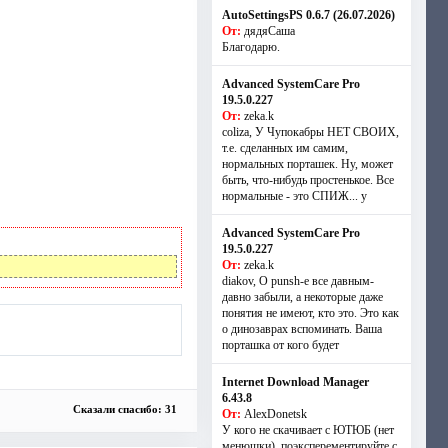
AutoSettingsPS 0.6.7 (26.07.2026)
От:
дядяСаша
Благодарю.
Advanced SystemCare Pro
19.5.0.227
От:
zeka.k
coliza, У Чупокабры НЕТ СВОИХ,
т.е. сделанных им самим,
нормальных порташек. Ну, может
быть, что-нибудь простенькое. Все
нормальные - это СПИЖ... у
Advanced SystemCare Pro
19.5.0.227
От:
zeka.k
diakov, О punsh-е все давным-
давно забыли, а некоторые даже
понятия не имеют, кто это. Это как
о динозаврах вспоминать. Ваша
порташка от кого будет
Internet Download Manager
6.43.8
Сказали спасибо: 31
От:
AlexDonetsk
У кого не скачивает с ЮТЮБ (нет
менюшки), поэксперементируйте с