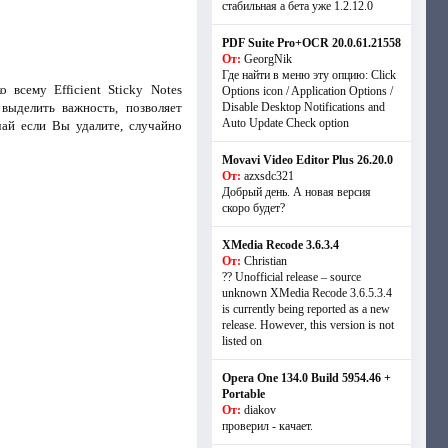
стабильная а бета уже 1.2.12.0
PDF Suite Pro+OCR 20.0.61.21558
От:
GeorgNik
Где найти в меню эту опцию: Click
всему Efficient Sticky Notes
Options icon / Application Options /
выделить важность, позволяет
Disable Desktop Notifications and
Auto Update Check option
чай если Вы удалите, случайно
Movavi Video Editor Plus 26.20.0
От:
azxsdc321
Добрый день. А новая версия
скоро будет?
XMedia Recode 3.6.3.4
От:
Christian
?? Unofficial release – source
unknown XMedia Recode 3.6.5.3.4
is currently being reported as a new
release. However, this version is not
listed on
Opera One 134.0 Build 5954.46 +
Portable
От:
diakov
проверил - качает.