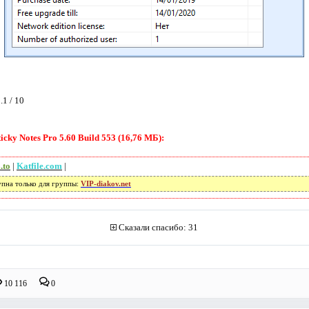
.1 / 10
icky Notes Pro 5.60 Build 553 (16,76 МБ):
.to
|
Katfile.com
|
упна только для группы:
VIP-diakov.net
Сказали спасибо: 31
10 116
0