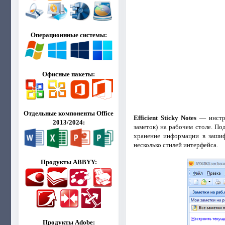
Операционнные системы:
Офисные пакеты:
Отдельные компоненты Office
Efficient Sticky Notes
— инстру
2013/2024:
заметок) на рабочем столе. По
хранение информации в зашифр
несколько стилей интерфейса.
Продукты ABBYY:
Продукты Adobe: