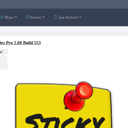
Игры
Разное
Для Android
otes Pro 5.60 Build 553
у!