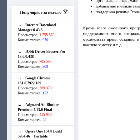
организация информации
добавление в липкие зам
поддержка режима "тольк
Популярное за неделю
→
Internet Download
Кроме всего сказанного прог
Manager 6.43.8
поддерживает много специаль
Просмотров:
1 755 578
отслеживать время создания и
Комментариев:
950
важную заметку и т. д
→
IObit Driver Booster Pro
13.6.0.438
Просмотров:
705 595
Комментариев:
309
→
Google Chrome
151.0.7922.109
Просмотров:
569 370
Комментариев:
122
→
Adguard Ad Blocker
Premium 4.13.0 Final
Просмотров:
455 936
Комментариев:
55
→
Opera One 134.0 Build
5954.46 + Portable