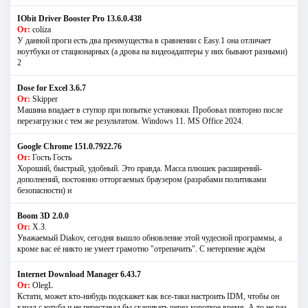
IObit Driver Booster Pro 13.6.0.438
От:
coliza
У данной проги есть два преимущества в сравнении с Easy.1 она отличает
ноутбуки от стационарных (а дрова на видеоадаптеры у них бывают разными)
2
Dose for Excel 3.6.7
От:
Skipper
Машина впадает в ступор при попытке установки. Пробовал повторно после
перезагрузки с тем же результатом. Windows 11. MS Offiсe 2024.
Google Chrome 151.0.7922.76
От:
Гость Гость
Хороший, быстрый, удобный. Это правда. Масса плюшек расширений-
дополнений, постоянно отторгаемых браузером (разрабами политиками
безопасности) и
Boom 3D 2.0.0
От:
Х.З.
Уважаемый Diakov, сегодня вышло обновление этой чудесной программы, а
кроме вас её никто не умеет грамотно "отрепачить". С нетерпение ждём
Internet Download Manager 6.43.7
От:
OlegL
Кстати, может кто-нибудь подскажет как все-таки настроить IDM, чтобы он
качал с ютуба и не переставал бы скачивать через короткое время. А то не раз