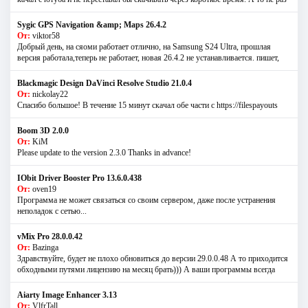
Sygic GPS Navigation &amp; Maps 26.4.2
От:
viktor58
Добрый день, на сяоми работает отлично, на Samsung S24 Ultra, прошлая
версия работала,теперь не работает, новая 26.4.2 не устанавливается. пишет,
Blackmagic Design DaVinci Resolve Studio 21.0.4
От:
nickolay22
Спасибо большое! В течение 15 минут скачал обе части с https://filespayouts
Boom 3D 2.0.0
От:
KiM
Please update to the version 2.3.0 Thanks in advance!
IObit Driver Booster Pro 13.6.0.438
От:
oven19
Программа не может связаться со своим сервером, даже после устранения
неполадок с сетью...
vMix Pro 28.0.0.42
От:
Bazinga
Здравствуйте, будет не плохо обновиться до версии 29.0.0.48 А то приходится
обходными путями лицензию на месяц брать))) А ваши программы всегда
Aiarty Image Enhancer 3.13
От:
VlfrTall