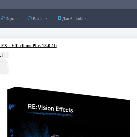
Игры
Разное
Для Android
 FX - Effections Plus 13.0.1b
у!