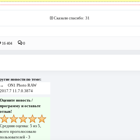
Сказали спасибо: 31
16 404
0
ругие новости по теме:
→
ON1 Photo RAW
2017.7 11.7.0.3874
Оцените новость /
программу и оставьте
отзыв!
Средняя оценка:
5
из 5,
всего проголосовало
пользователей -
3