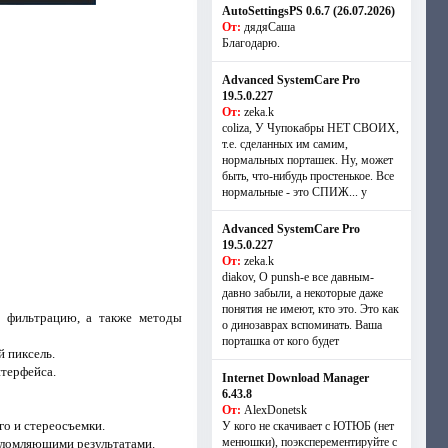
AutoSettingsPS 0.6.7 (26.07.2026)
От:
дядяСаша
Благодарю.
Advanced SystemCare Pro
19.5.0.227
От:
zeka.k
coliza, У Чупокабры НЕТ СВОИХ,
т.е. сделанных им самим,
нормальных порташек. Ну, может
быть, что-нибудь простенькое. Все
нормальные - это СПИЖ... у
Advanced SystemCare Pro
19.5.0.227
От:
zeka.k
diakov, О punsh-е все давным-
давно забыли, а некоторые даже
понятия не имеют, кто это. Это как
ю фильтрацию, а также методы
о динозаврах вспоминать. Ваша
порташка от кого будет
й пиксель.
нтерфейса.
Internet Download Manager
6.43.8
От:
AlexDonetsk
го и стереосъемки.
У кого не скачивает с ЮТЮБ (нет
менюшки), поэксперементируйте с
шеломляющими результатами.