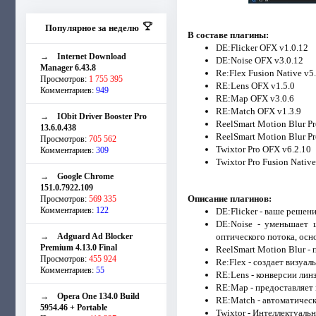
Популярное за неделю
В составе плагины:
DE:Flicker OFX v1.0.12
→
Internet Download
DE:Noise OFX v3.0.12
Manager 6.43.8
Re:Flex Fusion Native v5.
Просмотров:
1 755 395
RE:Lens OFX v1.5.0
Комментариев:
949
RE:Map OFX v3.0.6
RE:Match OFX v1.3.9
→
IObit Driver Booster Pro
ReelSmart Motion Blur Pr
13.6.0.438
ReelSmart Motion Blur Pr
Просмотров:
705 562
Twixtor Pro OFX v6.2.10
Комментариев:
309
Twixtor Pro Fusion Native
→
Google Chrome
151.0.7922.109
Описание плагинов:
Просмотров:
569 335
Комментариев:
122
DE:Flicker - ваше решен
DE:Noise - уменьшает 
→
Adguard Ad Blocker
оптического потока, осн
Premium 4.13.0 Final
ReelSmart Motion Blur -
Просмотров:
455 924
Re:Flex - создает визу
Комментариев:
55
RE:Lens - конверсии лин
RE:Map - предоставляет
→
Opera One 134.0 Build
RE:Match - автоматическ
5954.46 + Portable
Twixtor - Интеллектуаль