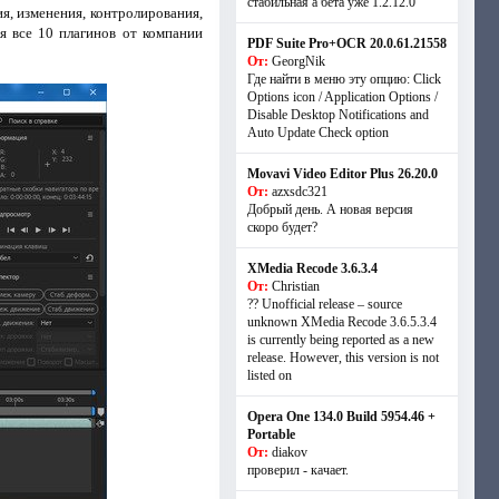
стабильная а бета уже 1.2.12.0
ия, изменения, контролирования,
я все 10 плагинов от компании
PDF Suite Pro+OCR 20.0.61.21558
От:
GeorgNik
Где найти в меню эту опцию: Click
Options icon / Application Options /
Disable Desktop Notifications and
Auto Update Check option
Movavi Video Editor Plus 26.20.0
От:
azxsdc321
Добрый день. А новая версия
скоро будет?
XMedia Recode 3.6.3.4
От:
Christian
?? Unofficial release – source
unknown XMedia Recode 3.6.5.3.4
is currently being reported as a new
release. However, this version is not
listed on
Opera One 134.0 Build 5954.46 +
Portable
От:
diakov
проверил - качает.