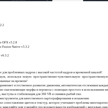
2.2
o OFX v5.2.8
o Fusion Native v5.3.2
 v6.3.2
ие для проблемных кадров с высокой частотой кадров и временной шкалой!
шум, используя новую пространственно-чувствительную пространственну
ованные на времени!
 применяет естественное размытие движения, автоматически отслеживая кажды
ально ошеломляющие морфы и перекосы с помощью простого в использовании и
з, выступы и стабилизация для 360 VR и снимков рыбий глаз.
 инструменты для качественного картографирования и искажения.
ое сопоставление цветов и текстур, которое учитывает проблемы многократно
но замедляйте или ускоряйте последовательности изображений с визуально о