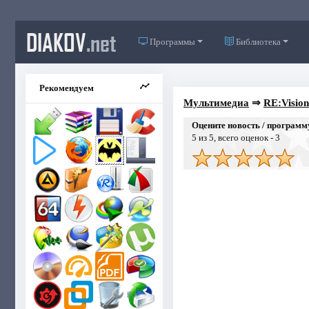
DIAKOV
.net
Программы
Библиотека
Рекомендуем
Мультимедиа
⇒
RE:Vision
Оцените новость / программ
5
из 5, всего оценок -
3