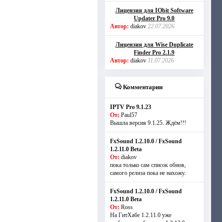
Лицензия для IObit Software
Updater Pro 9.0
Автор:
diakov
22.07.2026
Лицензия для Wise Duplicate
Finder Pro 2.1.9
Автор:
diakov
11.07.2026
Комментарии
IPTV Pro 9.1.23
От:
Paul57
Вышла версия 9.1.25. Ждём!!!
FxSound 1.2.10.0 / FxSound
1.2.11.0 Beta
От:
diakov
пока только сам список обнов,
самого релиза пока не нахожу.
FxSound 1.2.10.0 / FxSound
1.2.11.0 Beta
От:
Ross
На ГитХабе 1.2.11.0 уже