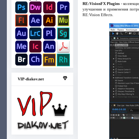
RE:VisionFX Plugins
- коллекци
улучшения и применения потря
RE:Vision Effects.
VIP-diakov.net