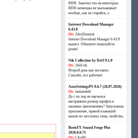
ВПН. Заметил что на некоторых
ВПН менюшка не выскакивает
вообще, как не старайся, а
Internet Download Manager
6.43.8
От:
AlexDonetsk
Internet Download Manager 6.43.8
вышел. Обновите пожалуйста
репак!
Nik Collection by DxO 9.1.0
От:
1641vik
Второй день как поставил.
Спасибо, все работает.
AutoSettingsPS 0.6.7 (26.07.2026)
От:
fantomddd
До с их пор не научился
настраивать размер шрифта в
оконных приложениях? Запускаешь
приложение, правой клавишей
мыши по заголовку окна, свойства,
BorisFX Sound Forge Plus
2026.0.0.71
От:
Liko84