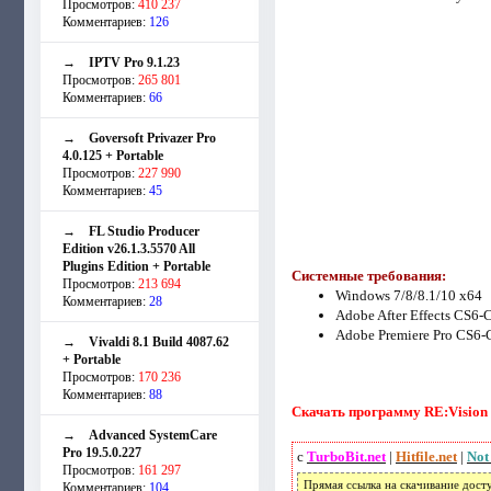
Просмотров:
410 237
Комментариев:
126
→
IPTV Pro 9.1.23
Просмотров:
265 801
Комментариев:
66
→
Goversoft Privazer Pro
4.0.125 + Portable
Просмотров:
227 990
Комментариев:
45
→
FL Studio Producer
Edition v26.1.3.5570 All
Plugins Edition + Portable
Системные требования:
Просмотров:
213 694
Windows 7/8/8.1/10 x64
Комментариев:
28
Adobe After Effects CS6
Adobe Premiere Pro CS6
→
Vivaldi 8.1 Build 4087.62
+ Portable
Просмотров:
170 236
Комментариев:
88
Скачать программу RE:Vision FX
→
Advanced SystemCare
Pro 19.5.0.227
с
TurboBit.net
|
Hitfile.net
|
Not
Просмотров:
161 297
Прямая ссылка на скачивание дост
Комментариев:
104