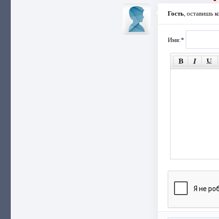
Гость
, оставишь 
Имя:
*