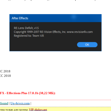
-CC 2018
-CC 2018
 - Effections Plus 17.0.1b (38,22 МБ):
 found
|
Up-4ever.com
|
упна только для группы:
VIP-diakov.net