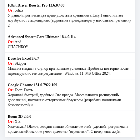
IObit Driver Booster Pro 13.6.0.438
От:
coliza
У данной проги есть два преимущества в сравнении с Easy.1 она отличает
ноутбуки от стационарных (а дрова на видеоадаптеры у них бывают разными)
2
Advanced SystemCare Ultimate 18.4.0.114
От:
And
СПАСИБО!!
Dose for Excel 3.6.7
От:
Skipper
Машина впадает в ступор при попытке установки. Пробовал повторно после
перезагрузки с тем же результатом. Windows 11. MS Offiсe 2024.
Google Chrome 151.0.7922.109
От:
Гость Гость
Хороший, быстрый, удобный. Это правда. Масса плюшек расширений-
дополнений, постоянно отторгаемых браузером (разрабами политиками
безопасности) и
Boom 3D 2.0.0
От:
Х.З.
Уважаемый Diakov, сегодня вышло обновление этой чудесной программы, а
кроме вас её никто не умеет грамотно "отрепачить". С нетерпение ждём