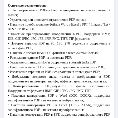
Основные возможности:
• Расшифровывать PDF-файлы, защищенные паролями owner /
master;
• Удалять пароли и снимать ограничения PDF файлах;
• Пакетное преобразование файлов Word / Excel / PPT / Images / Txt /
XPS / EPUB в PDF;
• Пакетное преобразование изображения в PDF, поддержка BMP,
DIB, GIF, JPEG, JPG, JPE, JFIF, PNG, TIFF, TIF форматов;
• Поворот страниц PDF на 90, 180, 270 градусов и сохранение в
новый файл PDF;
• Слияние с несколькими PDF-файлами с высокой точностью;
• Разделение одного PDF на несколько PDF;
• Удаление страниц из PDF и сохранение в новый файл PDF;
• Пакетная вставка PDF-страниц и сохранение в новый файл PDF;
• Извлечение страниц из PDF и сохранение в новый файл PDF;
• Добавление водяного знака, текста и изображения в PDF,
поддерживает параметры: шрифт, эффекты, цвет текста, поля и т.д.
• Конвертирование PDF-документа в файлы изображений.
Поддерживает форматы BMP, GIF, JPEG, JPG, PNG, TIFF.
• Пакетная конвертация PDF в Word (DOC, DOCX), поддержка
зашифрованного PDF и пакетного преобразования;
• Пакетная конвертация PDF в Excel (XLS / XLSX), поддержка
зашифрованного PDF и пакетного преобразования;
• Пакетная конвертация PDF в PPT, поддержка зашифрованного PDF