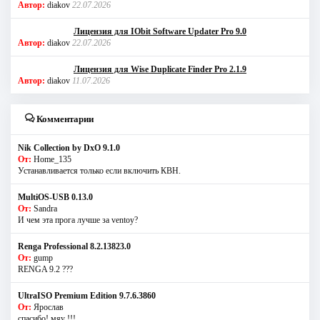
Автор:
diakov
22.07.2026
Лицензия для IObit Software Updater Pro 9.0
Автор:
diakov
22.07.2026
Лицензия для Wise Duplicate Finder Pro 2.1.9
Автор:
diakov
11.07.2026
Комментарии
Nik Collection by DxO 9.1.0
От:
Home_135
Устанавливается только если включить КВН.
MultiOS-USB 0.13.0
От:
Sandra
И чем эта прога лучше за ventoy?
Renga Professional 8.2.13823.0
От:
gump
RENGA 9.2 ???
UltraISO Premium Edition 9.7.6.3860
От:
Ярослав
спасибо! мяу !!!