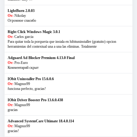
LightBurn 2.0.03
От:
Nikolay
Огромное спасибо
Right Click Windows Magic 3.0.1
От:
Carlos garcia
Para quitar toda la porqueria que instala en hibituninstaller (gratuito) opcion
herramientas del contextual una a una las eliminas. Totalmente
Adguard Ad Blocker Premium 4.13.0 Final
От:
Pro-Euro
Комментарий скрыт
IObit Uninstaller Pro 15.6.0.6
От:
Magnus99
funciona perfecto, gracias!
IObit Driver Booster Pro 13.6.0.438
От:
Magnus99
gracias
Advanced SystemCare Ultimate 18.4.0.114
От:
Magnus99
gracias!