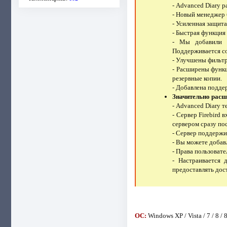
- Advanced Diary 
- Новый менеджер 
- Усиленная защит
- Быстрая функция
- Мы добавили 
Поддерживается со
- Улучшены фильтр
- Расширены функц
резервные копии.
- Добавлена подде
Значительно расш
- Advanced Diary т
- Сервер Firebird 
сервером сразу по
- Сервер поддержи
- Вы можете добав
- Права пользовате
- Настраивается 
предоставлять дос
ОС:
Windows XP / Vista / 7 / 8 / 8