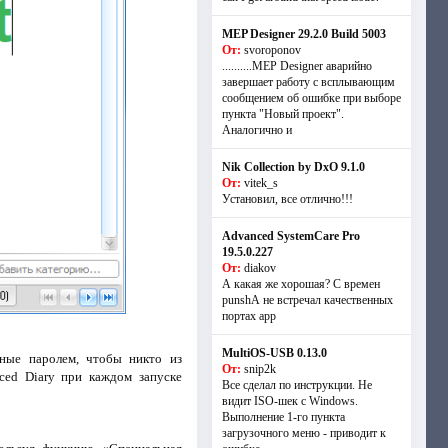
MEP Designer 29.2.0 Build 5003
От:
svoroponov
..........MEP Designer аварийно
завершает работу с всплывающим
сообщением об ошибке при выборе
пункта "Новый проект".
Аналогично и
Nik Collection by DxO 9.1.0
От:
vitek_s
Установил, все отлично!!!
Advanced SystemCare Pro
19.5.0.227
От:
diakov
А какая же хорошая? С времен
punshА не встречал качественных
портах app
MultiOS-USB 0.13.0
нные паролем, чтобы никто из
От:
snip2k
ced Diary при каждом запуске
Все сделал по инструкции. Не
видит ISO-шек с Windows.
Выполнение 1-го пункта
загрузочного меню - приводит к