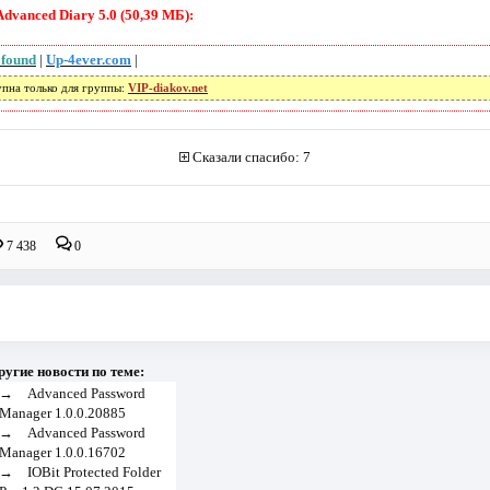
dvanced Diary 5.0 (50,39 МБ):
 found
|
Up-4ever.com
|
упна только для группы:
VIP-diakov.net
Сказали спасибо: 7
7 438
0
ругие новости по теме:
→
Advanced Password
Manager 1.0.0.20885
→
Advanced Password
Manager 1.0.0.16702
→
IOBit Protected Folder