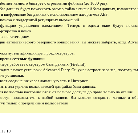
работает намного быстрее с огромными файлами (до 1000 раз).
баз данных будет показывать размер файла активной базы данных, количество 
а и шифрование баз данных с использованием алгоритмов AES.
 поиска с поддержкой регулярных выражений.
функцию управления вложениями. Теперь в одном окне будут показа
ртировка и поиск.
ы по категориям.
ии автоматического резервного копирования: вы можете выбрать, когда Advan
ржка аутентификации для прокси-серверов.
ирены сетевые функции:
еперь работает с сервером базы данных (Firebird).
входит в пакет установки Advanced Diary. Он уже настроен заранее, поэтому в
сле установки.
вает соединения через локальную сеть и Интернет.
лять или удалять пользователей для файла базы данных.
ля полностью настраиваются: от полного доступа до права только на чтение.
доступ пользователя к любой записи. Вы можете создавать личные и об
туп только определенным пользователя
.1 / 10