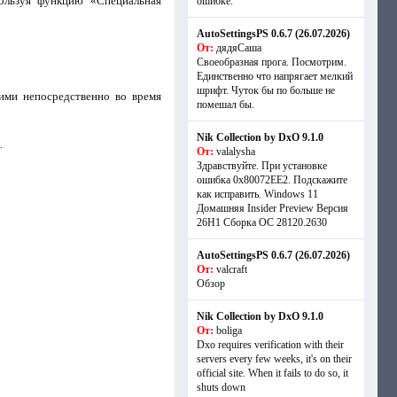
ользуя функцию «Специальная
ошибке.
AutoSettingsPS 0.6.7 (26.07.2026)
От:
дядяСаша
Своеобразная прога. Посмотрим.
Единственно что напрягает мелкий
шрифт. Чуток бы по больше не
ими непосредственно во время
помешал бы.
Nik Collection by DxO 9.1.0
.
От:
valalysha
Здравствуйте. При установке
ошибка 0х80072EE2. Подскажите
как исправить. Windows 11
Домашняя Insider Preview Версия
26H1 Сборка ОС 28120.2630
AutoSettingsPS 0.6.7 (26.07.2026)
От:
valcraft
Обзор
Nik Collection by DxO 9.1.0
От:
boliga
Dxo requires verification with their
servers every few weeks, it's on their
official site. When it fails to do so, it
shuts down