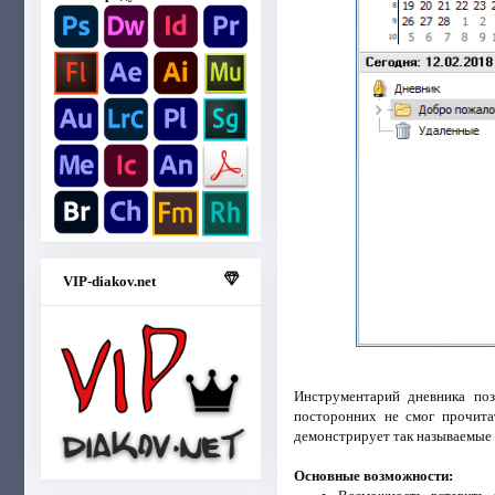
VIP-diakov.net
Инструментарий дневника поз
посторонних не смог прочита
демонстрирует так называемые 
Основные возможности: