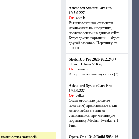
Advanced SystemCare Pro
19.5.0.227
От:
zeka.k
Вышеизложенное относится
исключительно к порташке,
представленной на данном сайте.
Будут другие порташки — будет
другой разговор. Порташку от
какого
SketchUp Pro 2026 26.2.243 +
Thea + Chaos V-Ray
От:
alivakos
А портативки почему-то нет (?).
Advanced SystemCare Pro
19.5.0.227
От:
coliza
Ставя огромные (по моим
понятиям) проги,пользователи
начали забывать или не
сталкивались, про маленькую
портативку Modern Tweaker 2.1
Final
количество записей.
Opera One 134.0 Build 5954.46 +