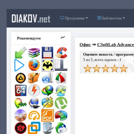
DIAKOV
.net
Программы
Библиотека
Рекомендуем
Офис
⇒
CSoftLab Advance
Оцените новость / программ
5
из 5, всего оценок -
1