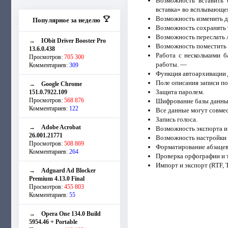
Возможность вставить
вставка» во всплывающе
Возможность изменить д
Популярное за неделю
Возможность сохранять 
Возможность переслать 
→
IObit Driver Booster Pro
Возможность поместить л
13.6.0.438
Работа с несколькими 
Просмотров:
705 300
работы. —
Комментариев:
309
Функция автоархивации 
Поле описания записи п
→
Google Chrome
Защита паролем.
151.0.7922.109
Просмотров:
568 876
Шифрование базы данны
Комментариев:
122
Все данные могут совмес
Запись голоса.
→
Adobe Acrobat
Возможность экспорта и
26.001.21771
Возможность настройки 
Просмотров:
508 869
Форматирование абзацев
Комментариев:
264
Проверка орфографии и т
Импорт и экспорт (RTF,
→
Adguard Ad Blocker
Premium 4.13.0 Final
Просмотров:
455 803
Комментариев:
55
→
Opera One 134.0 Build
5954.46 + Portable