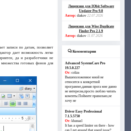
Лицензия для IObit Software
Updater Pro 9.0
Автор:
diakov
22.07.2026
Лицензия для Wise Duplicate
Finder Pro 2.1.9
Автор:
diakov
11.07.2026
ет записи по датам, позволяет
Комментарии
дактор дает возможность легко
риятен, да и разработчики не
и множества готовых фонов для
Advanced SystemCare Pro
19.5.0.227
От:
coliza
Вышеизложенное мной не
относится к конкретной
программе,данная прога мне давно
не интересна,просто люблю читать
коменты.Поймите правильно,не
хочу не
Driver Easy Professional
7.1.5.5750
От:
khanaa1
It has a speed limiter on there - how
can I get around that speed issue?