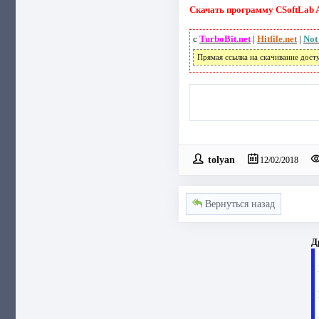
Скачать программу CSoftLab A
с
TurboBit.net
|
Hitfile.net
|
Not
Прямая ссылка на скачивание дост
tolyan
12/02/2018
Вернуться назад
Д