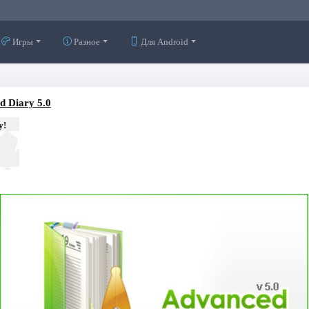
Игры
Разное
Для Android
d Diary 5.0
у!