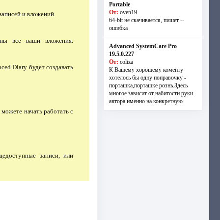
Portable
От:
oven19
записей и вложений.
64-bit не скачивается, пишет --
ошибка
ны все ваши вложения.
Advanced SystemCare Pro
19.5.0.227
От:
coliza
ced Diary будет создавать
К Вашему хорошему коменту
хотелось бы одну поправочку -
порташка,порташке рознь.Здесь
многое зависит от набитости руки
автора именно на конкретную
ы можете начать работать с
щедоступные записи, или