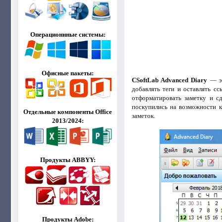
Операционнные системы:
Офисные пакеты:
CSoftLab Advanced Diary
— эт
добавлять теги и оставлять с
отформатировать заметку и с
поскупились на возможности к
Отдельные компоненты Office
заметок.
2013/2024:
Продукты ABBYY:
Продукты Adobe: