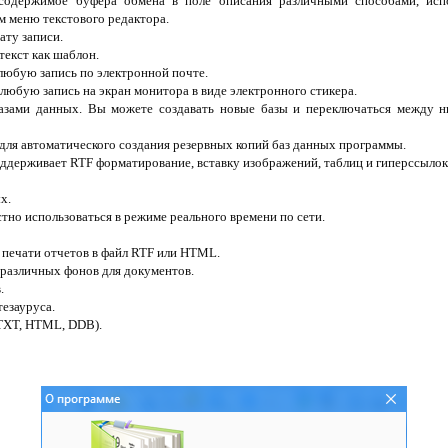
 содержимое буфера обмена в поле описания различными способами, исп
м меню текстового редактора.
ату записи.
текст как шаблон.
любую запись по электронной почте.
юбую запись на экран монитора в виде электронного стикера.
базами данных. Вы можете создавать новые базы и переключаться между н
для автоматического создания резервных копий баз данных программы.
оддерживает RTF форматирование, вставку изображений, таблиц и гиперссылок
х.
тно использоваться в режиме реального времени по сети.
 печати отчетов в файл RTF или HTML.
различных фонов для документов.
.
езауруса.
 TXT, HTML, DDB).