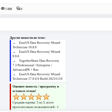
5 888
0
Другие новости по теме:
→
EaseUS Data Recovery Wizard
Technician 10.8.0
→
EaseUS Data Recovery Wizard
9.9.0
→
TogetherShare Data Recovery
7.3 Professional / Enterprise /
AdvancedPE + Rus
→
EaseUS Data Recovery Wizard
Technician 17.0.0.0 Build 20231110
Оцените новость / программу и
оставьте отзыв!
Средняя оценка:
5
из 5, всего
проголосовало пользователей -
1