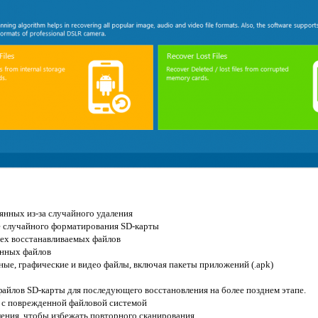
янных из-за случайного удаления
е случайного форматирования SD-карты
сех восстанавливаемых файлов
енных файлов
ные, графические и видео файлы, включая пакеты приложений (.apk)
файлов SD-карты для последующего восстановления на более позднем этапе.
т с поврежденной файловой системой
ления, чтобы избежать повторного сканирования