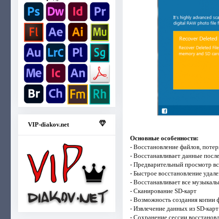
VIP-diakov.net
Основные особенности:
- Восстановление файлов, потер
- Восстанавливает данные посл
- Предварительный просмотр в
- Быстрое восстановление удал
- Восстанавливает все музыкаль
- Сканирование SD-карт
- Возможность создания копии 
- Извлечение данных из SD-кар
- Сохранение сессии восстанов