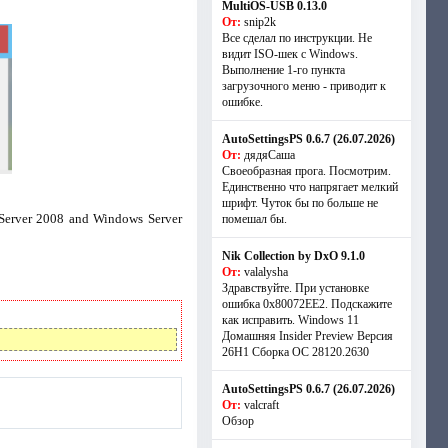
MultiOS-USB 0.13.0
От:
snip2k
Все сделал по инструкции. Не
видит ISO-шек с Windows.
Выполнение 1-го пункта
загрузочного меню - приводит к
ошибке.
AutoSettingsPS 0.6.7 (26.07.2026)
От:
дядяСаша
Своеобразная прога. Посмотрим.
Единственно что напрягает мелкий
шрифт. Чуток бы по больше не
Server 2008 and Windows Server
помешал бы.
Nik Collection by DxO 9.1.0
От:
valalysha
Здравствуйте. При установке
ошибка 0х80072EE2. Подскажите
как исправить. Windows 11
Домашняя Insider Preview Версия
26H1 Сборка ОС 28120.2630
AutoSettingsPS 0.6.7 (26.07.2026)
От:
valcraft
Обзор