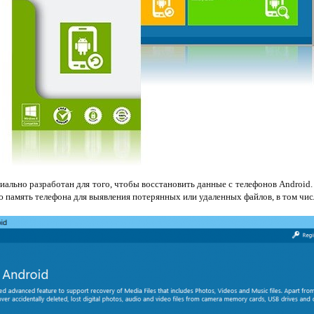
иально разработан для того, чтобы восстановить данные с телефонов Android
 память телефона для выявления потерянных или удаленных файлов, в том чи