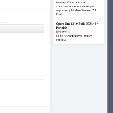
начали забывать или не
сталкивались, про маленькую
портативку Modern Tweaker 2.1
Final
Opera One 134.0 Build 5954.46 +
Portable
От:
oven19
64-bit не скачивается, пишет --
ошибка