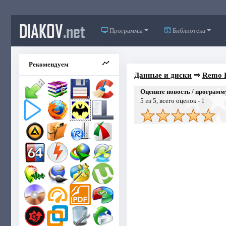
DIAKOV
.net
Программы
Библиотека
Рекомендуем
Данные и диски
⇒
Remo R
Оцените новость / программ
5
из 5, всего оценок -
1