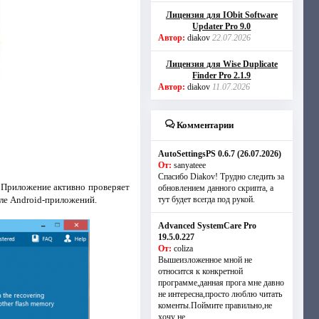
Лицензия для IObit Software
Updater Pro 9.0
Автор:
diakov
22.07.2026
Лицензия для Wise Duplicate
Finder Pro 2.1.9
Автор:
diakov
11.07.2026
Комментарии
AutoSettingsPS 0.6.7 (26.07.2026)
От:
sanyateee
Спасибо Diakov! Трудно следить за
. Приложение активно проверяет
обновлением данного скрипта, а
сле Android-приложений.
тут будет всегда под рукой.
Advanced SystemCare Pro
19.5.0.227
От:
coliza
Вышеизложенное мной не
относится к конкретной
программе,данная прога мне давно
не интересна,просто люблю читать
коменты.Поймите правильно,не
хочу не