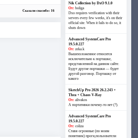
Nik Collection by DxO 9.1.0
От:
boliga
Сказали спасибо: 16
Dxo requires verification with their
servers every few weeks, it's on their
official site. When it fails to do so, it
shuts down
Advanced SystemCare Pro
19.5.0.227
От:
zeka.k
Вышеизложенное относится
исключительно к порташке,
представленной на данном сайте.
Будут другие порташки — будет
другой разговор. Порташку от
какого
SketchUp Pro 2026 26.2.243 +
Thea + Chaos V-Ray
От:
alivakos
А портативки почему-то нет (?).
Advanced SystemCare Pro
19.5.0.227
От:
coliza
Ставя огромные (по моим
понятиям) проги,пользователи