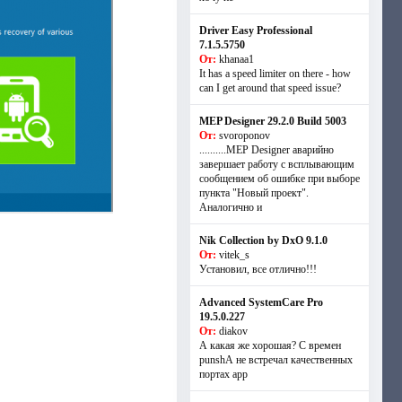
Driver Easy Professional
7.1.5.5750
От:
khanaa1
It has a speed limiter on there - how
can I get around that speed issue?
MEP Designer 29.2.0 Build 5003
От:
svoroponov
..........MEP Designer аварийно
завершает работу с всплывающим
сообщением об ошибке при выборе
пункта "Новый проект".
Аналогично и
Nik Collection by DxO 9.1.0
От:
vitek_s
Установил, все отлично!!!
Advanced SystemCare Pro
19.5.0.227
От:
diakov
А какая же хорошая? С времен
punshА не встречал качественных
портах app