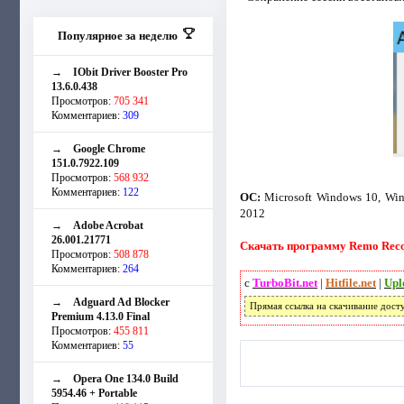
Популярное за неделю
→
IObit Driver Booster Pro
13.6.0.438
Просмотров:
705 341
Комментариев:
309
→
Google Chrome
151.0.7922.109
Просмотров:
568 932
Комментариев:
122
ОС:
Microsoft Windows 10, Wind
2012
→
Adobe Acrobat
26.001.21771
Скачать программу Remo Recove
Просмотров:
508 878
Комментариев:
264
с
TurboBit.net
|
Hitfile.net
|
Upl
→
Adguard Ad Blocker
Прямая ссылка на скачивание дост
Premium 4.13.0 Final
Просмотров:
455 811
Комментариев:
55
→
Opera One 134.0 Build
5954.46 + Portable