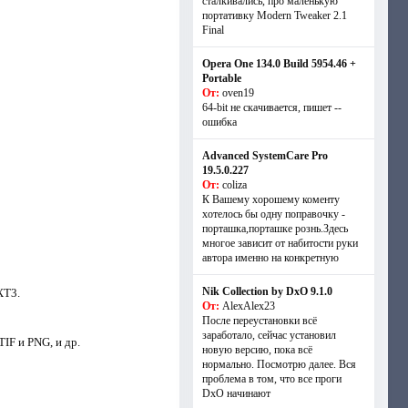
сталкивались, про маленькую
портативку Modern Tweaker 2.1
Final
Opera One 134.0 Build 5954.46 +
Portable
От:
oven19
64-bit не скачивается, пишет --
ошибка
Advanced SystemCare Pro
19.5.0.227
От:
coliza
К Вашему хорошему коменту
хотелось бы одну поправочку -
порташка,порташке рознь.Здесь
многое зависит от набитости руки
автора именно на конкретную
Nik Collection by DxO 9.1.0
XT3.
От:
AlexAlex23
После переустановки всё
заработало, сейчас установил
IF и PNG, и др.
новую версию, пока всё
нормально. Посмотрю далее. Вся
проблема в том, что все проги
DxO начинают