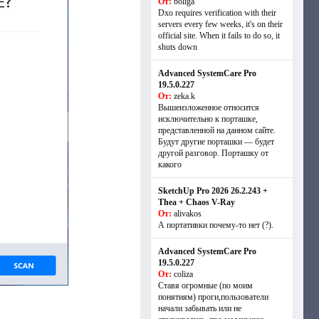
От:
boliga
Dxo requires verification with their
servers every few weeks, it's on their
official site. When it fails to do so, it
shuts down
Advanced SystemCare Pro
19.5.0.227
От:
zeka.k
Вышеизложенное относится
исключительно к порташке,
представленной на данном сайте.
Будут другие порташки — будет
другой разговор. Порташку от
какого
SketchUp Pro 2026 26.2.243 +
Thea + Chaos V-Ray
От:
alivakos
А портативки почему-то нет (?).
Advanced SystemCare Pro
19.5.0.227
От:
coliza
Ставя огромные (по моим
понятиям) проги,пользователи
начали забывать или не