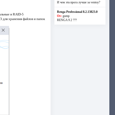
И чем эта прога лучше за ventoy?
Renga Professional 8.2.13823.0
альные и RAID-5
От:
gump
 для хранения файлов и папок
RENGA 9.2 ???