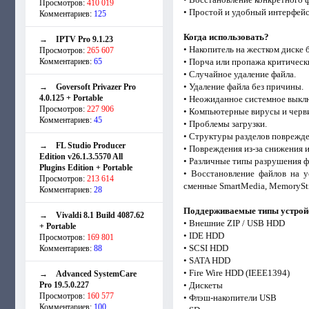
Просмотров:
410 019
• Простой и удобный интерфейс
Комментариев:
125
Когда использовать?
→
IPTV Pro 9.1.23
• Накопитель на жестком диске
Просмотров:
265 607
Комментариев:
65
• Порча или пропажа критическ
• Случайное удаление файла.
• Удаление файла без причины.
→
Goversoft Privazer Pro
4.0.125 + Portable
• Неожиданное системное выкл
Просмотров:
227 906
• Компьютерные вирусы и черв
Комментариев:
45
• Проблемы загрузки.
• Структуры разделов поврежде
→
FL Studio Producer
• Повреждения из-за снижения 
Edition v26.1.3.5570 All
• Различные типы разрушения ф
Plugins Edition + Portable
• Восстановление файлов на у
Просмотров:
213 614
сменные SmartMedia, MemoryStic
Комментариев:
28
Поддерживаемые типы устрой
→
Vivaldi 8.1 Build 4087.62
• Внешние ZIP / USB HDD
+ Portable
• IDE HDD
Просмотров:
169 801
• SCSI HDD
Комментариев:
88
• SATA HDD
• Fire Wire HDD (IEEE1394)
→
Advanced SystemCare
Pro 19.5.0.227
• Дискеты
Просмотров:
160 577
• Флэш-накопители USB
Комментариев:
100