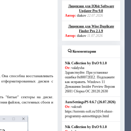
Лицензия для IObit Software
Updater Pro 9.0
Автор:
diakov
22.07.2026
Лицензия для Wise Duplicate
Finder Pro 2.1.9
Автор:
diakov
11.07.2026
Комментарии
Nik Collection by DxO 9.1.0
От:
valalysha
Здравствуйте. При установке
. Она способна восстанавливать
ошибка 0х80072EE2. Подскажите
 отформатированных дисков с
как исправить. Windows 11
Домашняя Insider Preview Версия
26H1 Сборка ОС 28120.2630
ть "битые" секторы на диске.
ения файлов, системных сбоев и
AutoSettingsPS 0.6.7 (26.07.2026)
От:
valcraft
https://torrents-soft.ru/1014-obzor-
programmy-autosettingsps.html
Nik Collection by DxO 9.1.0