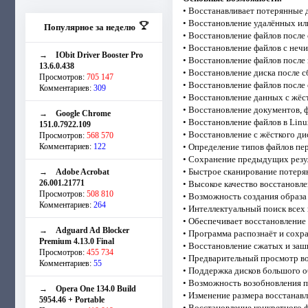
• Восстанавливает потерянные д
• Восстановление удалённых ил
Популярное за неделю
• Восстановление файлов после
• Восстановление файлов с неч
→
IObit Driver Booster Pro
• Восстановление файлов после 
13.6.0.438
• Восстановление диска после с
Просмотров:
705 147
• Восстановление файлов после
Комментариев:
309
• Восстановление данных с жёс
• Восстановление документов, 
→
Google Chrome
• Восстановление файлов в Lin
151.0.7922.109
• Восстановление с жёсткого ди
Просмотров:
568 570
Комментариев:
122
• Определение типов файлов пе
• Сохранение предыдущих резул
• Быстрое сканирование потеря
→
Adobe Acrobat
26.001.21771
• Высокое качество восстановле
Просмотров:
508 810
• Возможность создания образа
Комментариев:
264
• Интеллектуальный поиск всех
• Обеспечивает восстановление
→
Adguard Ad Blocker
• Программа распознаёт и сохр
Premium 4.13.0 Final
• Восстановление сжатых и за
Просмотров:
455 734
• Предварительный просмотр во
Комментариев:
55
• Поддержка дисков большого о
• Возможность возобновления п
→
Opera One 134.0 Build
• Изменение размера восстанав
5954.46 + Portable
• Восстановление конкретного 