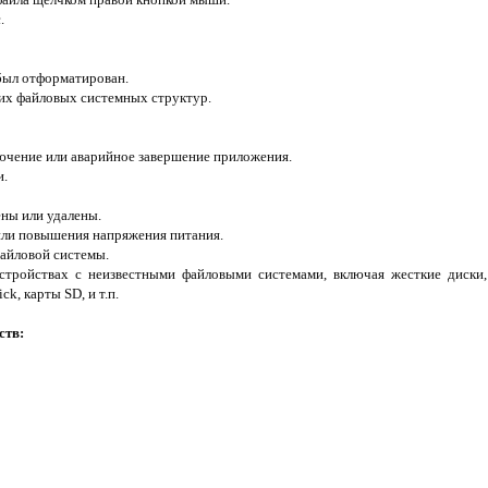
.
 был отформатирован.
их файловых системных структур.
ючение или аварийное завершение приложения.
и.
ны или удалены.
или повышения напряжения питания.
айловой системы.
стройствах с неизвестными файловыми системами, включая жесткие диски,
k, карты SD, и т.п.
ств: