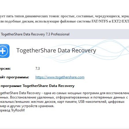
ует пять типов динамических томов: простые, составные, чередующиеся, зерк
тели подобные дискам, использующие файловые системы FAT/NTFS и EXT2/EXT3