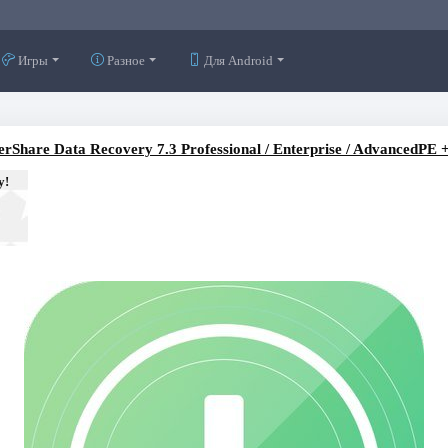
Игры
Разное
Для Android
erShare Data Recovery 7.3 Professional / Enterprise / AdvancedPE 
у!