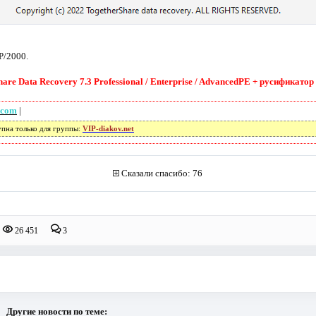
P/2000.
re Data Recovery 7.3 Professional / Enterprise / AdvancedPE + русификатор 
.com
|
упна только для группы:
VIP-diakov.net
Сказали спасибо: 76
26 451
3
Другие новости по теме: