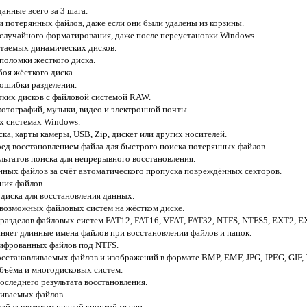
анные всего за 3 шага.
и потерянных файлов, даже если они были удалены из корзины.
 случайного форматирования, даже после переустановки Windows.
итаемых динамических дисков.
поломки жесткого диска.
боя жёсткого диска.
 ошибки разделения.
тких дисков с файловой системой RAW.
фотографий, музыки, видео и электронной почты.
ux системах Windows.
ска, карты камеры, USB, Zip, дискет или других носителей.
ред восстановлением файла для быстрого поиска потерянных файлов.
ьтатов поиска для непрерывного восстановления.
нных файлов за счёт автоматического пропуска повреждённых секторов.
ния файлов.
 диска для восстановления данных.
 возможных файловых систем на жёстком диске.
 разделов файловых систем FAT12, FAT16, VFAT, FAT32, NTFS, NTFS5, EXT2, E
аняет длинные имена файлов при восстановлении файлов и папок.
шифрованных файлов под NTFS.
сстанавливаемых файлов и изображений в формате BMP, EMF, JPG, JPEG, GIF, T
бъёма и многодисковых систем.
оследнего результата восстановления.
ливаемых файлов.
файла щелчком правой кнопкой мыши.