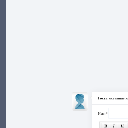
Гость
, оставишь 
Имя:
*