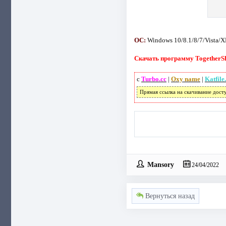
ОС:
Windows 10/8.1/8/7/Vista/X
Скачать программу TogetherSha
с
Turbo.cc
|
Oxy name
|
Katfile
Прямая ссылка на скачивание дост
Mansory
24/04/2022
Вернуться назад