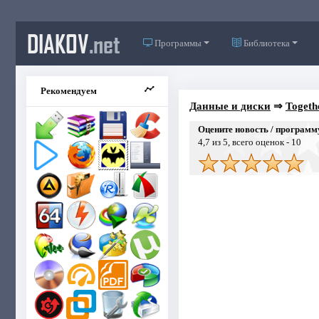
DIAKOV
.net
Программы
Библиотека
Рекомендуем
Данные и диски
⇒
Togeth
Оцените новость / программ
4,7
из 5, всего оценок -
10