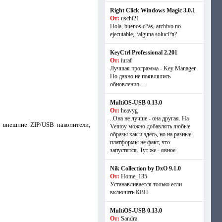
Right Click Windows Magic 3.0.1
От:
uschi21
Hola, buenos d?as, archivo no
ejecutable, ?alguna soluci?n?
KeyCtrl Professional 2.201
От:
iuraf
Лучшая программа - Key Manager
Но давно не появлялись
обновления...
MultiOS-USB 0.13.0
От:
heavyg
..Она не лучше - она другая. На
 внешние ZIP/USB накопители,
Ventoy можно добавлять любые
образы как и здесь, но на разные
платформы не факт, что
запустятся. Тут же - явное
Nik Collection by DxO 9.1.0
От:
Home_135
Устанавливается только если
включить КВН.
MultiOS-USB 0.13.0
От:
Sandra