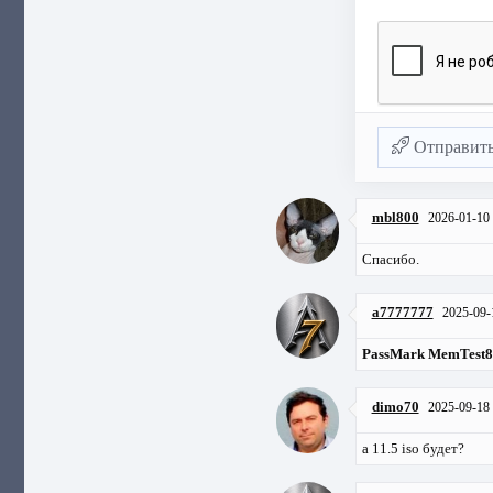
Отправит
mbl800
2026-01-10
Спасибо.
a7777777
2025-09-
PassMark MemTest86
dimo70
2025-09-18
а 11.5 iso будет?