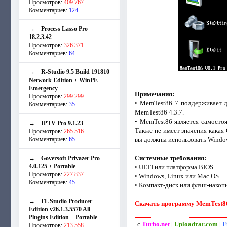
Просмотров:
409 767
Комментариев:
124
→
Process Lasso Pro
18.2.3.42
Просмотров:
326 371
Комментариев:
64
→
R-Studio 9.5 Build 191810
Network Edition + WinPE +
Emergency
Примечания:
Просмотров:
299 299
• MemTest86 7 поддерживает д
Комментариев:
35
MemTest86 4.3.7.
• MemTest86 является самосто
→
IPTV Pro 9.1.23
Также не имеет значения какая 
Просмотров:
265 516
Комментариев:
65
вы должны использовать Window
Системные требования:
→
Goversoft Privazer Pro
4.0.125 + Portable
• UEFI или платформа BIOS
Просмотров:
227 837
• Windows, Linux или Mac OS
Комментариев:
45
• Компакт-диск или флэш-накоп
→
FL Studio Producer
Скачать программу MemTest86 
Edition v26.1.3.5570 All
Plugins Edition + Portable
с
Turbo.net
|
Uploadrar.com
|
F
Просмотров:
213 558