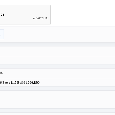
ь
18
 Pro v11.5 Build 1000.ISO