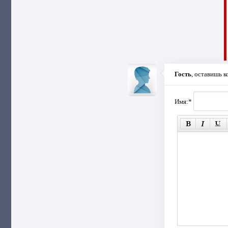
Гость
, оставишь 
Имя:
*