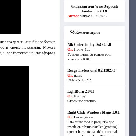
Лицензия для Wise Duplicate
Finder Pro 2.1.9
Автор:
diakov
11.07.2026
Комментарии
лит определить ошибки работы в
Nik Collection by DxO 9.1.0
ность своих показаний. Может
От:
Home_135
и, и соответственно, платформы
Устанавливается только если
включить КВН.
Renga Professional 8.2.13823.0
От:
gump
RENGA 9.2 ???
LightBurn 2.0.03
От:
Nikolay
Огромное спасибо
Right Click Windows Magic 3.0.1
От:
Carlos garcia
Para quitar toda la porqueria que
instala en hibituninstaller (gratuito)
opcion herramientas del contextual