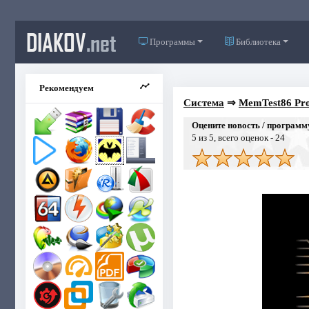
DIAKOV
.net
Программы
Библиотека
Рекомендуем
Система
⇒
MemTest86 Pro 
Оцените новость / программ
5
из 5, всего оценок -
24