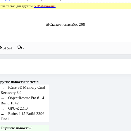
упна только для группы:
VIP-diakov.net
Сказали спасибо: 208
54 574
7
ругие новости по теме:
→
iCare SD Memory Card
Recovery 3.0
→
ObjectRescue Pro 6.14
Build 1042
→
GPU-Z 2.1.0
→
Rufus 4.15 Build 2396
Final
Оцените новость /