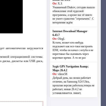
От:
Х.З.
Уважаемый Diakov, сегодня вышло
обновление этой чудесной
программы, а кроме вас её никто
не умеет грамотно "отрепачить". С
нетерпение ждём
Internet Download Manager
6.43.7
От:
OlegL
Кстати, может кто-нибудь
подскажет как все-таки настроить
дет автоматически загружается
IDM, чтобы он качал с ютуба и не
переставал бы скачивать через
вленной операционной системы.
короткое время. А то не раз
о диска, дискеты или USB диск,
Sygic GPS Navigation &amp;
Maps 26.4.2
От:
viktor58
Добрый день, на сяоми работает
отлично, на Samsung S24 Ultra,
прошлая версия работала,теперь не
работает, новая 26.4.2 не
устанавливается. пишет,