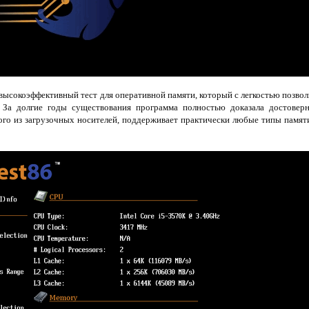
высокоэффективный тест для оперативной памяти, который с легкостью позво
 За долгие годы существования программа полностью доказала достовер
ого из загрузочных носителей, поддерживает практически любые типы памят