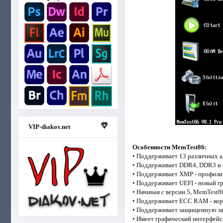
VIP-diakov.net
Особенности MemTest86:
• Поддерживает 13 различных а
• Поддерживает DDR4, DDR3 
• Поддерживает XMP - профили
• Поддерживает UEFI - новый г
• Начиная с версии 5, MemTest
• Поддерживает ECC RAM - кор
• Поддерживает защищенную за
• Имеет графический интерфейс