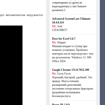
стационарных (а дрова на
видеоадаптеры у них бывают
разными) 2
дет автоматически загружается
Advanced SystemCare Ultimate
18.4.0.114
От:
And
СПАСИБО!!
Dose for Excel 3.6.7
От:
Skipper
Машина впадает в ступор при
попытке установки. Пробовал
повторно после перезагрузки с тем
же результатом. Windows 11. MS
Offiсe 2024.
Google Chrome 151.0.7922.109
От:
Гость Гость
Хороший, быстрый, удобный. Это
правда. Масса плюшек
расширений-дополнений,
постоянно отторгаемых браузером
(разрабами политиками
безопасности) и
Boom 3D 2.0.0