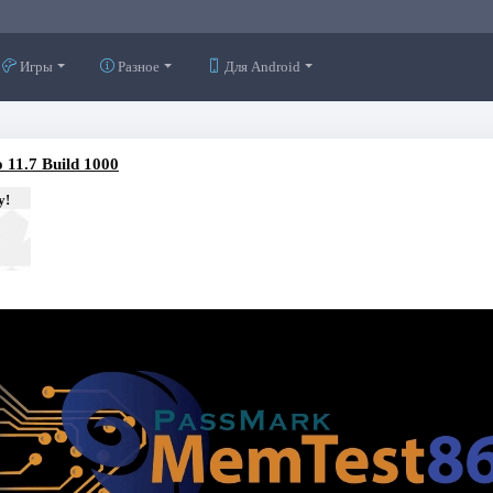
Игры
Разное
Для Android
11.7 Build 1000
у!