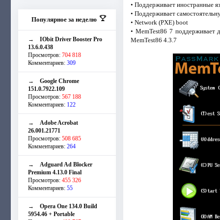
• Поддерживает иностранные яз
• Поддерживает самостоятельну
Популярное за неделю
• Network (PXE) boot
• MemTest86 7 поддерживает д
→
IObit Driver Booster Pro
MemTest86 4.3.7
13.6.0.438
Просмотров:
704 818
Комментариев:
309
→
Google Chrome
151.0.7922.109
Просмотров:
567 188
Комментариев:
122
→
Adobe Acrobat
26.001.21771
Просмотров:
508 685
Комментариев:
264
→
Adguard Ad Blocker
Premium 4.13.0 Final
Просмотров:
455 326
Комментариев:
55
→
Opera One 134.0 Build
5954.46 + Portable