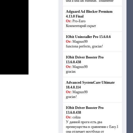
una a una las eliminas. Totalmente
Adguard Ad Blocker Premium
4.13.0 Final
От:
Pro-Euro
Комментарий скрыт
IObit Uninstaller Pro 15.6.0.6
От:
Magnus99
funciona perfecto, gracias!
IObit Driver Booster Pro
13.6.0.438
От:
Magnus99
gracias
Advanced SystemCare Ultimate
18.4.0.114
От:
Magnus99
gracias!
IObit Driver Booster Pro
13.6.0.438
От:
coliza
У данной проги есть два
преимущества в сравнении с Easy.1
она отличает ноутбуки от