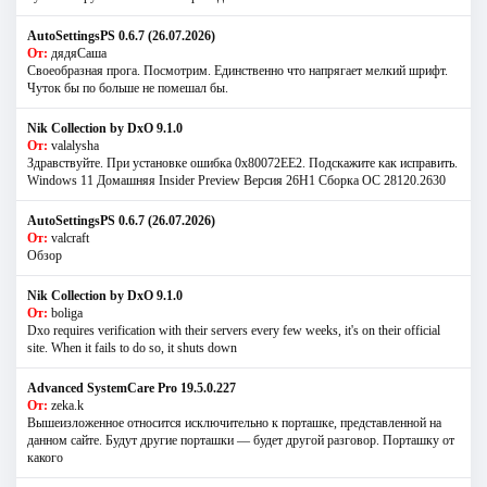
AutoSettingsPS 0.6.7 (26.07.2026)
От:
дядяСаша
Своеобразная прога. Посмотрим. Единственно что напрягает мелкий шрифт.
Чуток бы по больше не помешал бы.
Nik Collection by DxO 9.1.0
От:
valalysha
Здравствуйте. При установке ошибка 0х80072EE2. Подскажите как исправить.
Windows 11 Домашняя Insider Preview Версия 26H1 Сборка ОС 28120.2630
AutoSettingsPS 0.6.7 (26.07.2026)
От:
valcraft
Обзор
Nik Collection by DxO 9.1.0
От:
boliga
Dxo requires verification with their servers every few weeks, it's on their official
site. When it fails to do so, it shuts down
Advanced SystemCare Pro 19.5.0.227
От:
zeka.k
Вышеизложенное относится исключительно к порташке, представленной на
данном сайте. Будут другие порташки — будет другой разговор. Порташку от
какого