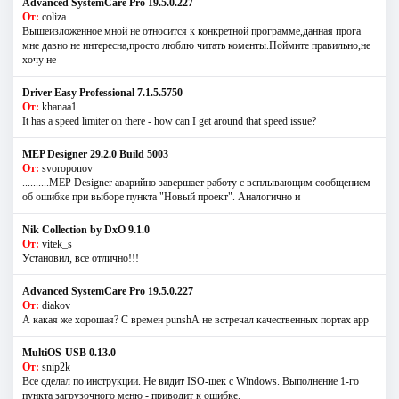
Advanced SystemCare Pro 19.5.0.227
От:
coliza
Вышеизложенное мной не относится к конкретной программе,данная прога
мне давно не интересна,просто люблю читать коменты.Поймите правильно,не
хочу не
Driver Easy Professional 7.1.5.5750
От:
khanaa1
It has a speed limiter on there - how can I get around that speed issue?
MEP Designer 29.2.0 Build 5003
От:
svoroponov
..........MEP Designer аварийно завершает работу с всплывающим сообщением
об ошибке при выборе пункта "Новый проект". Аналогично и
Nik Collection by DxO 9.1.0
От:
vitek_s
Установил, все отлично!!!
Advanced SystemCare Pro 19.5.0.227
От:
diakov
А какая же хорошая? С времен punshА не встречал качественных портах app
MultiOS-USB 0.13.0
От:
snip2k
Все сделал по инструкции. Не видит ISO-шек с Windows. Выполнение 1-го
пункта загрузочного меню - приводит к ошибке.