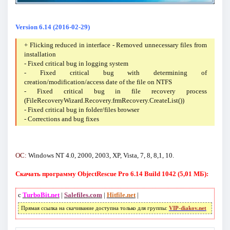
Version 6.14 (2016-02-29)
+ Flicking reduced in interface - Removed unnecessary files from
installation
- Fixed critical bug in logging system
- Fixed critical bug with determining of
creation/modification/access date of the file on NTFS
- Fixed critical bug in file recovery process
(FileRecoveryWizard.Recovery.frmRecovery.CreateList())
- Fixed critical bug in folder/files browser
- Corrections and bug fixes
ОС:
Windows NT 4.0, 2000, 2003, XP, Vista, 7, 8, 8,1, 10.
Скачать программу ObjectRescue Pro 6.14 Build 1042 (5,01 МБ):
с
TurboBit.net
|
Salefiles.com
|
Hitfile.net
|
Прямая ссылка на скачивание доступна только для группы:
VIP-diakov.net