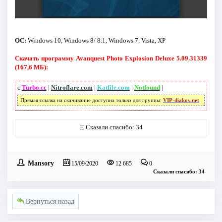
ОС:
Windows 10, Windows 8/ 8.1, Windows 7, Vista, XP
Скачать программу Avanquest Photo Explosion Deluxe 5.09.31339
(167,6 МБ):
с
Turbo.cc
|
Nitroflare.com
|
Katfile.com
|
Notfound
|
Прямая ссылка на скачивание доступна только для группы:
VIP-diakov.net
Сказали спасибо: 34
Mansory
15/09/2020
12 685
0
Сказали спасибо: 34
Вернуться назад