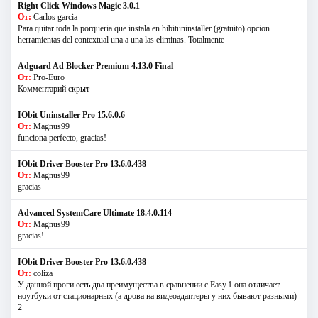
Right Click Windows Magic 3.0.1
От:
Carlos garcia
Para quitar toda la porqueria que instala en hibituninstaller (gratuito) opcion
herramientas del contextual una a una las eliminas. Totalmente
Adguard Ad Blocker Premium 4.13.0 Final
От:
Pro-Euro
Комментарий скрыт
IObit Uninstaller Pro 15.6.0.6
От:
Magnus99
funciona perfecto, gracias!
IObit Driver Booster Pro 13.6.0.438
От:
Magnus99
gracias
Advanced SystemCare Ultimate 18.4.0.114
От:
Magnus99
gracias!
IObit Driver Booster Pro 13.6.0.438
От:
coliza
У данной проги есть два преимущества в сравнении с Easy.1 она отличает
ноутбуки от стационарных (а дрова на видеоадаптеры у них бывают разными)
2