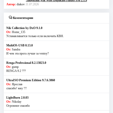
Лицензия для Wise Duplicate Finder Pro 2.1.9
Автор:
diakov
11.07.2026
Комментарии
Nik Collection by DxO 9.1.0
От:
Home_135
Устанавливается только если включить КВН.
MultiOS-USB 0.13.0
От:
Sandra
И чем эта прога лучше за ventoy?
Renga Professional 8.2.13823.0
От:
gump
RENGA 9.2 ???
UltraISO Premium Edition 9.7.6.3860
От:
Ярослав
спасибо! мяу !!!
LightBurn 2.0.03
От:
Nikolay
Огромное спасибо