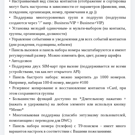
• Настраиваемый вид списка контактов (отображение и сортировка
могут быть настроены в зависимости от параметров (фамилия, имя,
псевдоним, организация, номер, примечания и др.))
• Поддержка многоуровневых групп и подгрупп (подгруппы
создаются через "/" напр.: Business/VIP = Business+VIP)
• Установка мелодий одиночным- и мульти-выбором (на контакты,
группы, организации, должности)
• Управление событиями и уведомления для всех событий контактов
(дни рождения, годовщины, юбилеи)
• Панель вызовов и панель набора номера масштабируются и имеют
регулируемый размер. Можно изменять фон, цвет, размер шрифта
• Автодозвон
• Поддержка двух SIM-карт при вызове (поддерживается не всеми
устройствами, так как нет открытого API)
• Панель быстрого набора: можно закрепить до 1000 номеров.
Например, набирая 100-й номер, введите #100
• Резервное копирование и восстановление контактов vCard, при
этом сохраняются группы
• Большинство функций доступно по *Длительному нажатию +
(нажать и удерживать) на любом элементе или используя кнопку
*Меню*
• Многоязыковая поддержка (спасибо энтузиазму пользователей,
помогающим с переводом для DWC)
• Панель набора номера (телефон) с T9-поиском - имеет много
вариантов настроек в соответствии с Вашими пожеланиями: