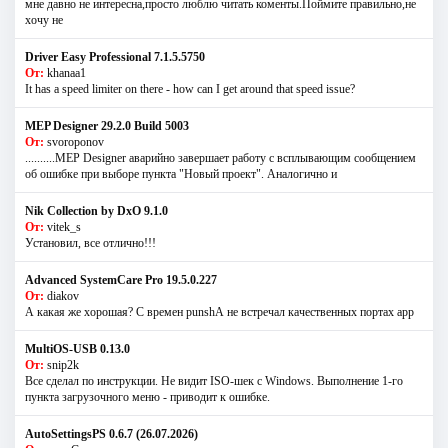
мне давно не интересна,просто люблю читать коменты.Поймите правильно,не
хочу не
Driver Easy Professional 7.1.5.5750
От:
khanaa1
It has a speed limiter on there - how can I get around that speed issue?
MEP Designer 29.2.0 Build 5003
От:
svoroponov
..........MEP Designer аварийно завершает работу с всплывающим сообщением
об ошибке при выборе пункта "Новый проект". Аналогично и
Nik Collection by DxO 9.1.0
От:
vitek_s
Установил, все отлично!!!
Advanced SystemCare Pro 19.5.0.227
От:
diakov
А какая же хорошая? С времен punshА не встречал качественных портах app
MultiOS-USB 0.13.0
От:
snip2k
Все сделал по инструкции. Не видит ISO-шек с Windows. Выполнение 1-го
пункта загрузочного меню - приводит к ошибке.
AutoSettingsPS 0.6.7 (26.07.2026)