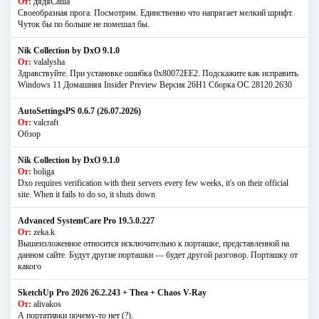
От:
дядяСаша
Своеобразная прога. Посмотрим. Единственно что напрягает мелкий шрифт.
Чуток бы по больше не помешал бы.
Nik Collection by DxO 9.1.0
От:
valalysha
Здравствуйте. При установке ошибка 0х80072EE2. Подскажите как исправить.
Windows 11 Домашняя Insider Preview Версия 26H1 Сборка ОС 28120.2630
AutoSettingsPS 0.6.7 (26.07.2026)
От:
valcraft
Обзор
Nik Collection by DxO 9.1.0
От:
boliga
Dxo requires verification with their servers every few weeks, it's on their official
site. When it fails to do so, it shuts down
Advanced SystemCare Pro 19.5.0.227
От:
zeka.k
Вышеизложенное относится исключительно к порташке, представленной на
данном сайте. Будут другие порташки — будет другой разговор. Порташку от
какого
SketchUp Pro 2026 26.2.243 + Thea + Chaos V-Ray
От:
alivakos
А портативки почему-то нет (?).