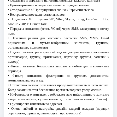
• Создавать и управлять напоминаниями для каждого контакта
• Проговаривание номера или имени входящего вызова
• Отображение в "Пропущенных звонках" времени вызова
• Неограниченное количество вызовов
• Поддержка VoIP: System SIP, Viber, Skype, Fring, GrooVe IP Lite,
MobileVOIP, BT SmartTalk…
• Передача контактов (текст, VCard) через SMS, электронную почту
и др.
• Пакетный режим для массовой рассылки SMS, MMS, Email
одиночным- и мульти-выбранным контактам, группам,
организациям, должностям
• Виджет вызова: расширенный вид входящего вызова (показывает
организацию, группу, примечания, картинку группы, заметки к
вызову)
• Фильтр вызовов: блокировка вызовов в любые дни и временные
периоды
• Фильтр контактов: фильтрация по группам, должностям,
компаниям, адресу и т.д.
• Статистика вызова: показывает продолжительность вашего звонка.
Когда заканчивается бесплатное время выводится уведомление.
• Информация о контакте: отображает всю информацию о контакте
в одном месте (sms, журнал вызовов, статистика вызовов, события)
• Группировка контактов по адресам
• Очень гибкий в настройке дизайн каждой вкладки (порядок
сортировки, шрифты, размер, цвет, прозрачность)