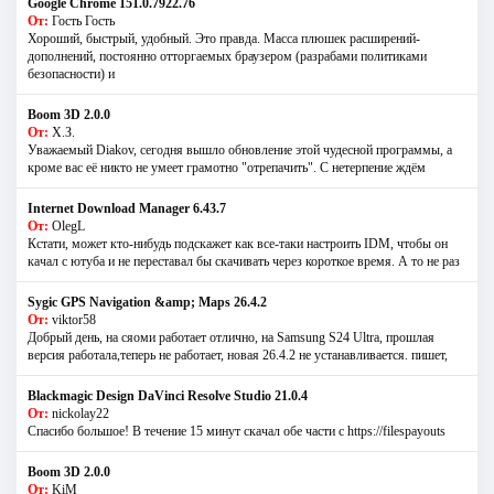
Google Chrome 151.0.7922.76
От:
Гость Гость
Хороший, быстрый, удобный. Это правда. Масса плюшек расширений-
дополнений, постоянно отторгаемых браузером (разрабами политиками
безопасности) и
Boom 3D 2.0.0
От:
Х.З.
Уважаемый Diakov, сегодня вышло обновление этой чудесной программы, а
кроме вас её никто не умеет грамотно "отрепачить". С нетерпение ждём
Internet Download Manager 6.43.7
От:
OlegL
Кстати, может кто-нибудь подскажет как все-таки настроить IDM, чтобы он
качал с ютуба и не переставал бы скачивать через короткое время. А то не раз
Sygic GPS Navigation &amp; Maps 26.4.2
От:
viktor58
Добрый день, на сяоми работает отлично, на Samsung S24 Ultra, прошлая
версия работала,теперь не работает, новая 26.4.2 не устанавливается. пишет,
Blackmagic Design DaVinci Resolve Studio 21.0.4
От:
nickolay22
Спасибо большое! В течение 15 минут скачал обе части с https://filespayouts
Boom 3D 2.0.0
От:
KiM