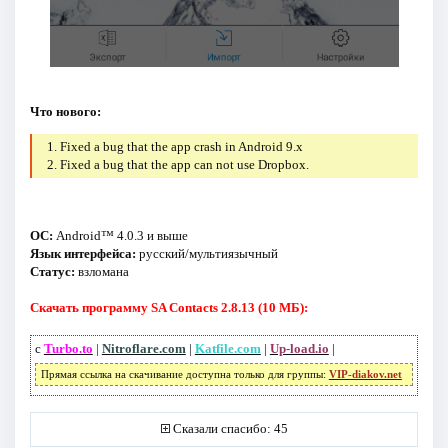
Что нового:
1. Fixed a bug that the app crash in Android 9.x
2. Fixed a bug that the app can not use Dropbox.
ОС:
Android™ 4.0.3 и выше
Язык интерфейса:
русский/мультиязычный
Статус:
взломана
Скачать программу SA Contacts 2.8.13 (10 МБ):
с
Turbo.to
|
Nitroflare.com
|
Katfile.com
|
Up-load.io
|
Прямая ссылка на скачивание доступна только для группы:
VIP-diakov.net
Сказали спасибо: 45