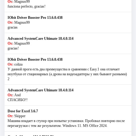
От:
Magnus99
funciona perfecto, gracias!
IObit Driver Booster Pro 13.6.0.438
От:
Magnus99
gracias
Advanced SystemCare Ultimate 18.4.0.114
От:
Magnus99
gracias!
IObit Driver Booster Pro 13.6.0.438
От:
coliza
У данной проги есть два преимущества в сравнении с Easy.1 она отличает
ноутбуки от стационарных (а дрова на видеоадаптеры у них бывают разными)
2
Advanced SystemCare Ultimate 18.4.0.114
От:
And
СПАСИБО!!
Dose for Excel 3.6.7
От:
Skipper
Машина впадает в ступор при попытке установки. Пробовал повторно после
перезагрузки с тем же результатом. Windows 11. MS Offiсe 2024.