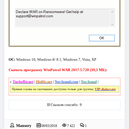
ОС:
Windows 10, Windows 8/ 8.1, Windows 7, Vista, XP
Скачать программу WinPatrol WAR 2017.5.720 (39,3 МБ):
с
TurboBit.net
|
Hitfile.net
|
Not found.com
|
Not found
|
Прямая ссылка на скачивание доступна только для группы:
VIP-diakov.net
Сказали спасибо: 9
Mansory
09/03/2018
7 422
1