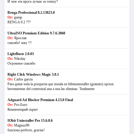
И чем эта прога лучше за ventoy?
Renga Professional 8.2.13823.0
От:
gump
RENGA 9.2 ???
UltraISO Premium Edition 9.7.6.3860
От:
Ярослав
спасибо! мяу !!!
LightBurn 2.0.03
От:
Nikolay
Огромное спасибо
Right Click Windows Magic 3.0.1
От:
Carlos garcia
Para quitar toda la porqueria que instala en hibituninstaller (gratuito) opcion
herramientas del contextual una a una las eliminas. Totalmente
Adguard Ad Blocker Premium 4.13.0 Final
От:
Pro-Euro
Комментарий скрыт
IObit Uninstaller Pro 15.6.0.6
От:
Magnus99
funciona perfecto, gracias!