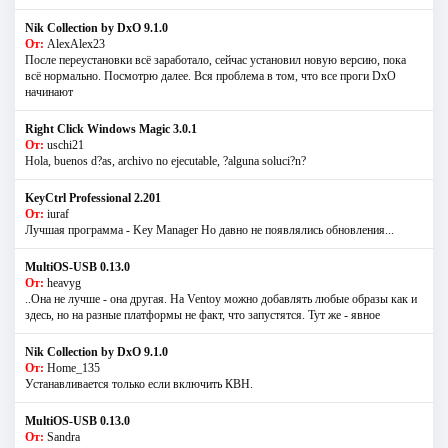
Nik Collection by DxO 9.1.0
От:
AlexAlex23
После переустановки всё заработало, сейчас установил новую версию, пока
всё нормально. Посмотрю далее. Вся проблема в том, что все проги DxO
начинают
Right Click Windows Magic 3.0.1
От:
uschi21
Hola, buenos d?as, archivo no ejecutable, ?alguna soluci?n?
KeyCtrl Professional 2.201
От:
iuraf
Лучшая программа - Key Manager Но давно не появлялись обновления...
MultiOS-USB 0.13.0
От:
heavyg
..Она не лучше - она другая. На Ventoy можно добавлять любые образы как и
здесь, но на разные платформы не факт, что запустятся. Тут же - явное
Nik Collection by DxO 9.1.0
От:
Home_135
Устанавливается только если включить КВН.
MultiOS-USB 0.13.0
От:
Sandra