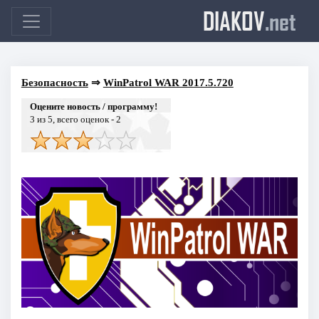
DIAKOV
.net
Безопасность
⇒
WinPatrol WAR 2017.5.720
Оцените новость / программу!
3
из 5, всего оценок -
2